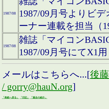
雑誌「マイコンBAS
1987/09月号より
1987/08
ーナー連載を担当（19
雑誌「マイコンBAS
1987/08
1987/09月号にて
メールはこちらへ...[
後藤浩
/ gorry@hauN.org
]
「表紙へ戻る」
「日記」
「過去の紹介」