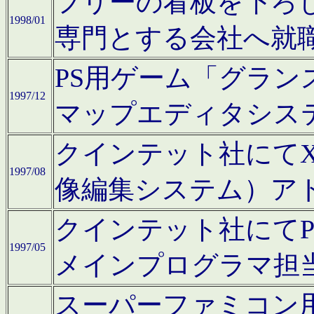
フリーの看板を下ろ
1998/01
専門とする会社へ就
PS用ゲーム「グラン
1997/12
マップエディタシス
クインテット社にてX68
1997/08
像編集システム）ア
クインテット社にて
1997/05
メインプログラマ担
スーパーファミコン