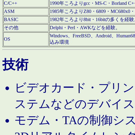
C/C++
1990年ころよりgcc・MS-C・Borland C+
ASM
1985年ころよりZ80・6809・MC680x0・
BASIC
1982年ころより8bit・16bitの多くを
その他
Delphi・Perl・AWKなどを経験。
Windows、FreeBSD、Android、Human
OS
込み環境
技術
ビデオカード・プリンタ
ステムなどのデバイス
モデム・TAの制御シ