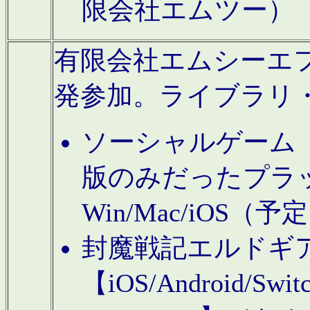
限会社エムツー）
有限会社エムシーエフに
発参加。ライブラリ
ソーシャルゲーム（タ
版のみだったプラ
Win/Mac/iOS（
封魔戦記エルドギ
【iOS/Android/Switc