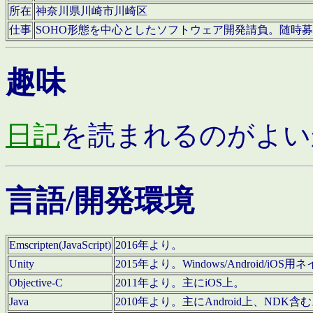
所在
神奈川県川崎市川崎区
仕事
SOHO形態を中心としたソフトウェア開発請負。随時
趣味
日記
を読まれるのがよい
言語/開発環境
Emscripten(JavaScript)
2016年より。
Unity
2015年より。Windows/Android
Objective-C
2011年より。主にiOS上。
Java
2010年より。主にAndroid上、NDK含