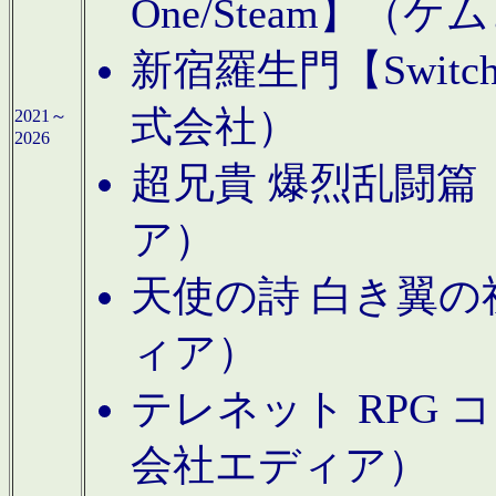
One/Steam】（ケ
新宿羅生門【Swi
式会社）
2021～
2026
超兄貴 爆烈乱闘篇【
ア）
天使の詩 白き翼の祈
ィア）
テレネット RPG 
会社エディア）