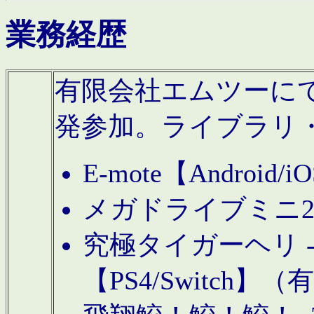
業務経歴
有限会社エムツーにてAn
発参加。ライブラリ
E-mote【Andro
メガドライブミニ
究極タイガーヘリ -TO
【PS4/Switch