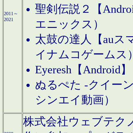
聖剣伝説２【Andr
2011～
2021
エニックス）
太鼓の達人【auス
イナムコゲームス
Eyeresh【And
ぬるぺた -クイーン
シンエイ動画）
株式会社ウェブテクノロジに