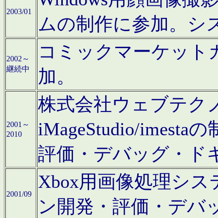
2003/01
ムの制作に参加。シ
コミックマーケット
2002～
継続中
加。
株式会社ウェブテクノロ
iMageStudio/i
2001～
2010
評価・デバッグ・ド
Xbox用画像処理シ
2001/09
ン開発・評価・デバ