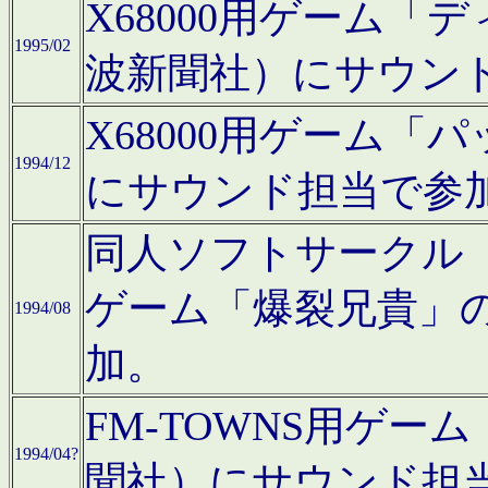
X68000用ゲーム「
1995/02
波新聞社）にサウン
X68000用ゲーム
1994/12
にサウンド担当で参
同人ソフトサークル「CA
ゲーム「爆裂兄貴」
1994/08
加。
FM-TOWNS用ゲ
1994/04?
聞社）にサウンド担