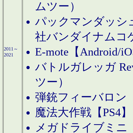
ムツー）
パックマンダッシュ！
社バンダイナムコ
E-mote【Andro
2011～
2021
バトルガレッガ Rev
ツー）
弾銃フィーバロン【
魔法大作戦【PS4
メガドライブミニ