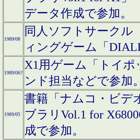
データ作成で参加。
同人ソフトサークル「C
1989/08
ィングゲーム「DIA
X1用ゲーム「トイ
1989/06?
ンド担当などで参加
書籍「ナムコ・ビデ
ブラリVol.1 for 
1989/05
成で参加。