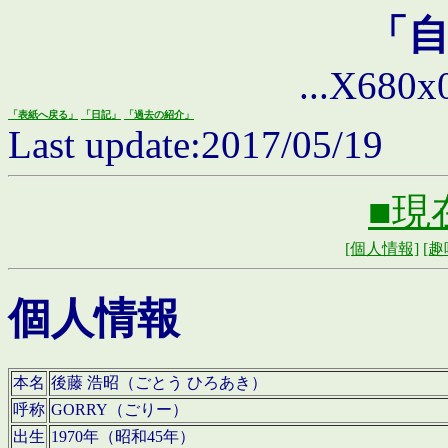
「
...X680x0 
「表紙へ戻る」
「日記」
「過去の紹介」
Last update:2017/05/19
■現
[個人情報]
[趣
個人情報
本名
後藤 浩昭（ごとう ひろあき）
呼称
GORRY（ごりー）
出生
1970年（昭和45年）