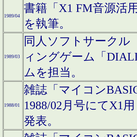
書籍「X1 FM音源
1989/04
を執筆。
同人ソフトサークル「C
ィングゲーム「DIA
1989/03
ムを担当。
雑誌「マイコンBAS
1988/02月号にてX
1988/01
発表。