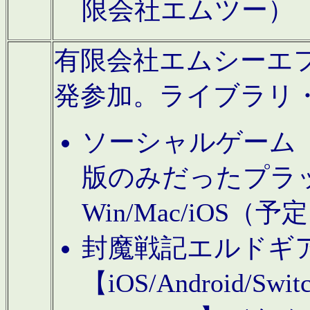
限会社エムツー）
有限会社エムシーエフに
発参加。ライブラリ
ソーシャルゲーム（タ
版のみだったプラ
Win/Mac/iOS（
封魔戦記エルドギ
【iOS/Android/Switc