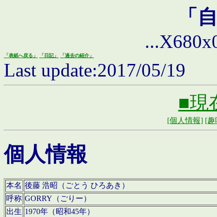
「
...X680x0 
「表紙へ戻る」
「日記」
「過去の紹介」
Last update:2017/05/19
■現
[個人情報]
[趣
個人情報
本名
後藤 浩昭（ごとう ひろあき）
呼称
GORRY（ごりー）
出生
1970年（昭和45年）