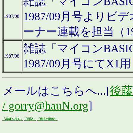
雑誌「マイコンBAS
1987/09月号より
1987/08
ーナー連載を担当（19
雑誌「マイコンBAS
1987/08
1987/09月号にて
メールはこちらへ...[
後藤浩
/ gorry@hauN.org
]
「表紙へ戻る」
「日記」
「過去の紹介」