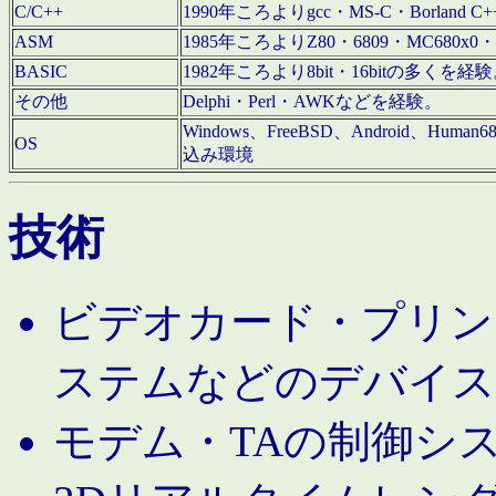
C/C++
1990年ころよりgcc・MS-C・Borland C+
ASM
1985年ころよりZ80・6809・MC680x0・
BASIC
1982年ころより8bit・16bitの多くを
その他
Delphi・Perl・AWKなどを経験。
Windows、FreeBSD、Android、Human
OS
込み環境
技術
ビデオカード・プリンタ
ステムなどのデバイス
モデム・TAの制御シ