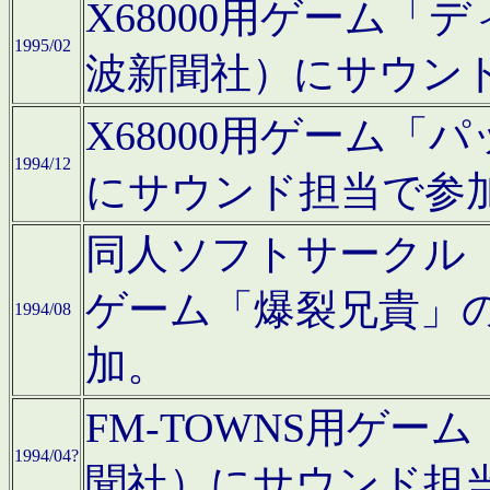
X68000用ゲーム「
1995/02
波新聞社）にサウン
X68000用ゲーム
1994/12
にサウンド担当で参
同人ソフトサークル「CA
ゲーム「爆裂兄貴」
1994/08
加。
FM-TOWNS用ゲ
1994/04?
聞社）にサウンド担