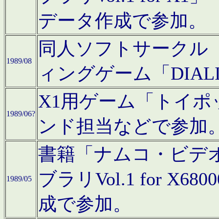
データ作成で参加。
同人ソフトサークル「C
1989/08
ィングゲーム「DIA
X1用ゲーム「トイ
1989/06?
ンド担当などで参加
書籍「ナムコ・ビデ
ブラリVol.1 for 
1989/05
成で参加。