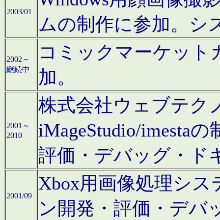
2003/01
ムの制作に参加。シ
コミックマーケット
2002～
継続中
加。
株式会社ウェブテクノロ
iMageStudio/i
2001～
2010
評価・デバッグ・ド
Xbox用画像処理シ
2001/09
ン開発・評価・デバ