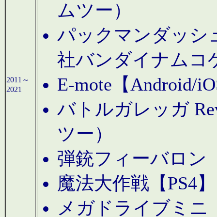
ムツー）
パックマンダッシュ！
社バンダイナムコ
E-mote【Andro
2011～
2021
バトルガレッガ Rev
ツー）
弾銃フィーバロン【
魔法大作戦【PS4
メガドライブミニ