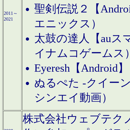
聖剣伝説２【Andr
2011～
2021
エニックス）
太鼓の達人【auス
イナムコゲームス
Eyeresh【And
ぬるぺた -クイーン
シンエイ動画）
株式会社ウェブテクノロジに