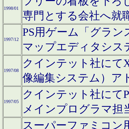
フリーの看板を下ろ
1998/01
専門とする会社へ就
PS用ゲーム「グラン
1997/12
マップエディタシス
クインテット社にてX68
1997/08
像編集システム）ア
クインテット社にて
1997/05
メインプログラマ担
スーパーファミコン