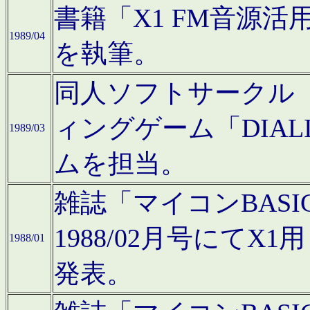
書籍「X1 FM音源
1989/04
を執筆。
同人ソフトサークル「C
ィングゲーム「DIA
1989/03
ムを担当。
雑誌「マイコンBAS
1988/02月号にてX
1988/01
発表。