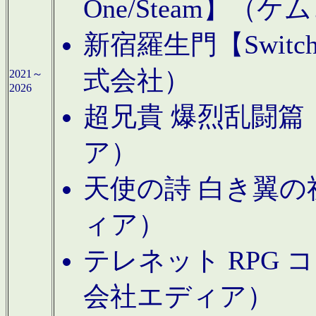
One/Steam】（ケ
新宿羅生門【Swi
式会社）
2021～
2026
超兄貴 爆烈乱闘篇【
ア）
天使の詩 白き翼の祈
ィア）
テレネット RPG 
会社エディア）