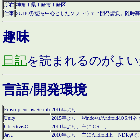
所在
神奈川県川崎市川崎区
仕事
SOHO形態を中心としたソフトウェア開発請負。随時
趣味
日記
を読まれるのがよい
言語/開発環境
Emscripten(JavaScript)
2016年より。
Unity
2015年より。Windows/Android
Objective-C
2011年より。主にiOS上。
Java
2010年より。主にAndroid上、NDK含