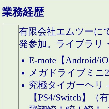
業務経歴
有限会社エムツーにてAn
発参加。ライブラリ
E-mote【Andro
メガドライブミニ
究極タイガーヘリ -TO
【PS4/Switch