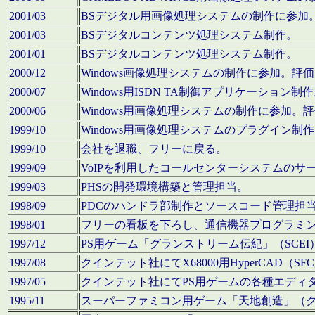
2001/03
BSデジタル用画像処理システムの制作に参加
2001/03
BSデジタルコンテンツ処理システム制作。
2001/01
BSデジタルコンテンツ処理システム制作。
2000/12
Windows画像処理システムの制作に参加。
2000/07
Windows用ISDN TA制御アプリケーション制
2000/06
Windows用画像処理システムの制作に参加
1999/10
Windows用画像処理システムのプラグイン制
1999/10
会社を退職、フリーに戻る。
1999/09
VoIPを利用したコールセンターシステムのサ
1999/03
PHSの開発環境構築と管理担当。
1998/09
PDCのハンドラ部制作とソースコード管理担
1998/01
フリーの看板を下ろし、通信機器プログラミ
1997/12
PS用ゲーム「グランストリーム伝紀」（SCE
1997/08
クインテット社にてX68000用HyperCAD
1997/05
クインテット社にてPS用ゲームの各種エディ
1995/11
スーパーファミコン用ゲーム「天地創造」（