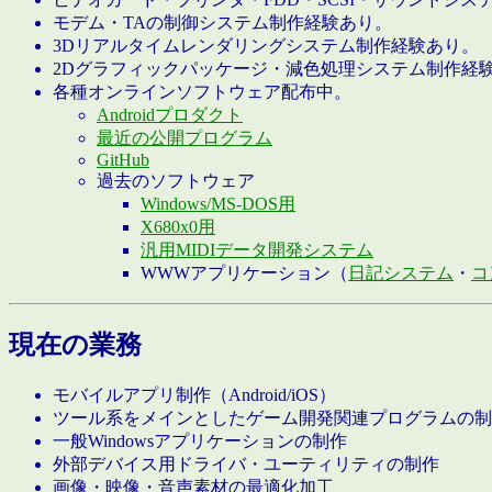
モデム・TAの制御システム制作経験あり。
3Dリアルタイムレンダリングシステム制作経験あり。
2Dグラフィックパッケージ・減色処理システム制作経
各種オンラインソフトウェア配布中。
Androidプロダクト
最近の公開プログラム
GitHub
過去のソフトウェア
Windows/MS-DOS用
X680x0用
汎用MIDIデータ開発システム
WWWアプリケーション（
日記システム
・
コ
現在の業務
モバイルアプリ制作（Android/iOS）
ツール系をメインとしたゲーム開発関連プログラムの制
一般Windowsアプリケーションの制作
外部デバイス用ドライバ・ユーティリティの制作
画像・映像・音声素材の最適化加工