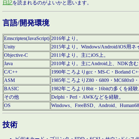
日記
を読まれるのがよいかと思います。
言語/開発環境
Emscripten(JavaScript)
2016年より。
Unity
2015年より。Windows/Android
Objective-C
2011年より。主にiOS上。
Java
2010年より。主にAndroid上、NDK含
C/C++
1990年ころよりgcc・MS-C・Borland C+
ASM
1985年ころよりZ80・6809・MC680x0・
BASIC
1982年ころより8bit・16bitの多くを
その他
Delphi・Perl・AWKなどを経験。
OS
Windows、FreeBSD、Android、Human
技術
ビデオカード・プリンタ・FDD・SCSI・サウンドシ