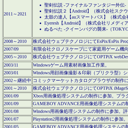
聖剣伝説 -ファイナルファンタジー外伝-
聖剣伝説２【Android】（株式会社ス
2011～2021
太鼓の達人【auスマートパス】（株式
Eyeresh【Android】（株式会社リメディ
ぬるぺた -クイーンバグの襲来-（TOKY
2008～2010
株式会社ウェブテクノロジにてEsPix/EsPi
2007/09
有限会社クロノスケープにて家庭用ゲーム機
2005～2010
株式会社ウェブテクノロジにてOPTPiX webD
2003/11
Windowsゲーム用素材画像加工作業。
2003/01
Windows用顔画像撮影＆印刷（プリクラ型
2002～継続中
コミックマーケットカタログブラウザの制作
2001～2010
株式会社ウェブテクノロジにてOPTPiX iMag
2001/09
Xbox用画像処理システムの制作に参加。プ
2001/09
GAMEBOY ADVANCE用画像処理シス
2001/08
Windows用画像処理システムの制作に参加
2001/07
Playstation2用画像処理システムの制作
2001/05
GAMEBOY ADVANCE用画像処理シス