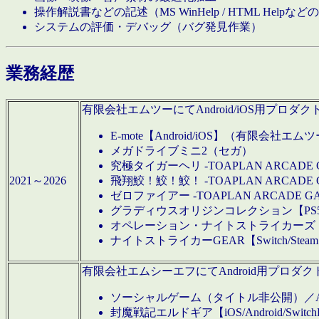
操作解説書などの記述（MS WinHelp / HTML Help
システムの評価・デバッグ（バグ発見作業）
業務経歴
有限会社エムツーにてAndroid/iOS用プ
E-mote【Android/iOS】（有限会社エム
メガドライブミニ2（セガ）
究極タイガーヘリ -TOAPLAN ARCADE 
2021～2026
飛翔鮫！鮫！鮫！ -TOAPLAN ARCADE 
ゼロファイアー -TOAPLAN ARCADE G
グラディウスオリジンコレクション【PS5/Switch
オペレーション・ナイトストライカーズ【Swi
ナイトストライカーGEAR【Switch/St
有限会社エムシーエフにてAndroid用プロ
ソーシャルゲーム（タイトル非公開）／And
封魔戦記エルドギア【iOS/Android/SwitchPS5