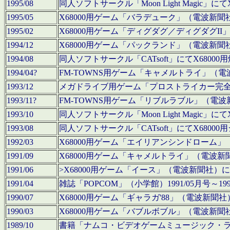
1995/08
同人ソフトサークル「Moon Light Magi
1995/05
X68000用ゲーム「バラデューク」（電波新
1995/02
X68000用ゲーム「ディグダグ／ディグダグI
1994/12
X68000用ゲーム「パックランド」（電波新
1994/08
同人ソフトサークル「CATsoft」にてX68
1994/04?
FM-TOWNS用ゲーム「キャメルトライ」（
1993/12
メガドライブ用ゲーム「プロストライカー完
1993/11?
FM-TOWNS用ゲーム「リブルラブル」（電
1993/10
同人ソフトサークル「Moon Light Magi
1993/08
同人ソフトサークル「CATsoft」にてX68
1992/03
X68000用ゲーム「エイリアンシンドローム
1991/09
X68000用ゲーム「キャメルトライ」（電波
1991/06
>X68000用ゲーム「イース」（電波新聞社
1991/04
雑誌「POPCOM」（小学館）1991/05月
1990/07
X68000用ゲーム「ギャラガ'88」（電波新
1990/03
X68000用ゲーム「バブルボブル」（電波新
1989/10
書籍「ナムコ・ビデオゲームミュージック・ライブ