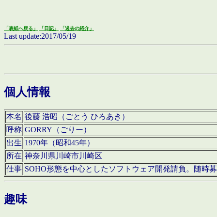
「表紙へ戻る」
「日記」
「過去の紹介」
Last update:2017/05/19
個人情報
本名
後藤 浩昭（ごとう ひろあき）
呼称
GORRY（ごりー）
出生
1970年（昭和45年）
所在
神奈川県川崎市川崎区
仕事
SOHO形態を中心としたソフトウェア開発請負。随時
趣味