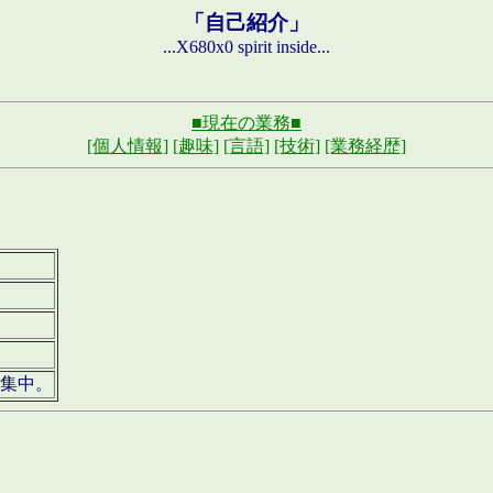
「自己紹介」
...X680x0 spirit inside...
■現在の業務■
[個人情報]
[趣味]
[言語]
[技術]
[業務経歴]
募集中。