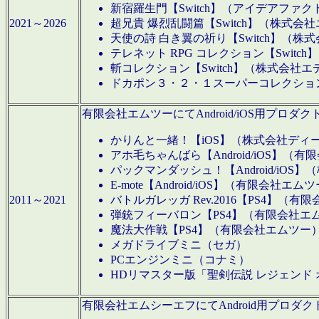
新宿羅生門【Switch】（アイデアファ
2021～2026
超兄貴 爆烈乱闘篇【Switch】（株式会
天使の詩 白き翼の祈り【Switch】（株
テレネット RPG コレクション【Switc
斬コレクション【Switch】（株式会社エ
ドカポン３・２・１スーパーコレクション！
有限会社エムツーにてAndroid/iOS用プ
かりんと一緒！【iOS】（株式会社ディ
アホ毛ちゃんばら【Android/iOS】（
パックマンダッシュ！【Android/iO
E-mote【Android/iOS】（有限会社エム
2011～2021
バトルガレッガ Rev.2016【PS4】（
弾銃フィーバロン【PS4】（有限会社エ
魔法大作戦【PS4】（有限会社エムツー
メガドライブミニ（セガ）
PCエンジンミニ（コナミ）
HDリマスター版「聖剣伝説 レジェンド
有限会社エムシーエフにてAndroid用プロ