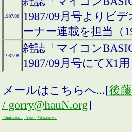
雑誌「マイコンBAS
1987/09月号より
1987/08
ーナー連載を担当（19
雑誌「マイコンBAS
1987/08
1987/09月号にて
メールはこちらへ...[
後藤浩
/ gorry@hauN.org
]
「表紙へ戻る」
「日記」
「過去の紹介」