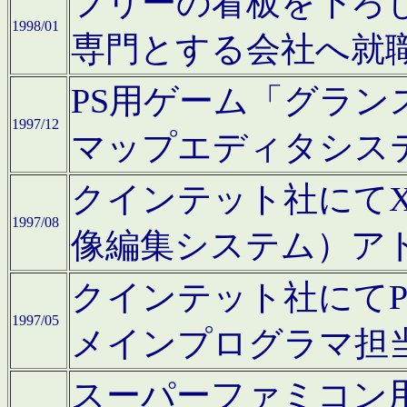
フリーの看板を下ろ
1998/01
専門とする会社へ就
PS用ゲーム「グラン
1997/12
マップエディタシス
クインテット社にてX68
1997/08
像編集システム）ア
クインテット社にて
1997/05
メインプログラマ担
スーパーファミコン