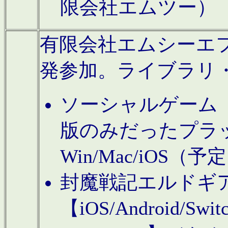
限会社エムツー）
有限会社エムシーエフに
発参加。ライブラリ
ソーシャルゲーム（タ
版のみだったプラ
Win/Mac/iOS（
封魔戦記エルドギ
【iOS/Android/Switc