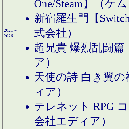
One/Steam】（ケ
新宿羅生門【Swi
式会社）
2021～
2026
超兄貴 爆烈乱闘篇【
ア）
天使の詩 白き翼の祈
ィア）
テレネット RPG 
会社エディア）