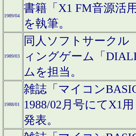
書籍「X1 FM音源
1989/04
を執筆。
同人ソフトサークル「C
ィングゲーム「DIA
1989/03
ムを担当。
雑誌「マイコンBAS
1988/02月号にてX
1988/01
発表。