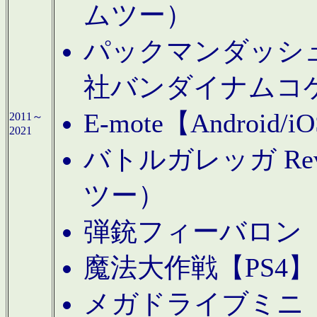
ムツー）
パックマンダッシュ！
社バンダイナムコ
E-mote【Andro
2011～
2021
バトルガレッガ Rev
ツー）
弾銃フィーバロン【
魔法大作戦【PS4
メガドライブミニ