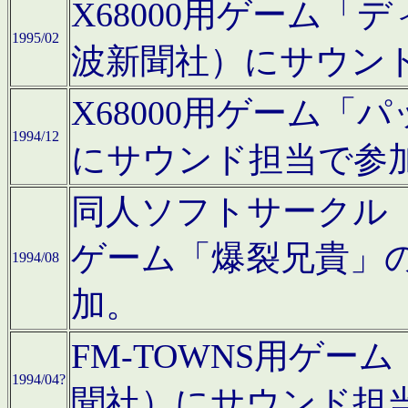
X68000用ゲーム「
1995/02
波新聞社）にサウン
X68000用ゲーム
1994/12
にサウンド担当で参
同人ソフトサークル「CA
ゲーム「爆裂兄貴」
1994/08
加。
FM-TOWNS用ゲ
1994/04?
聞社）にサウンド担