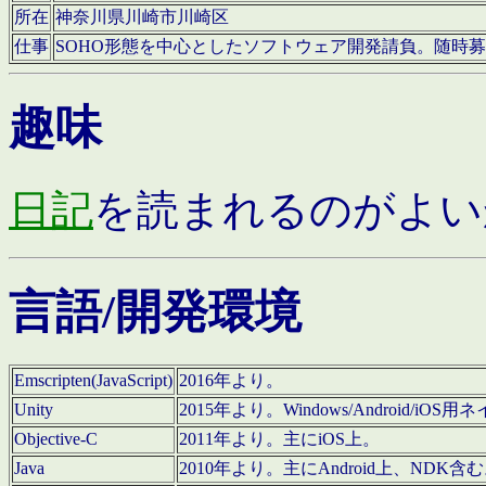
所在
神奈川県川崎市川崎区
仕事
SOHO形態を中心としたソフトウェア開発請負。随時
趣味
日記
を読まれるのがよい
言語/開発環境
Emscripten(JavaScript)
2016年より。
Unity
2015年より。Windows/Android
Objective-C
2011年より。主にiOS上。
Java
2010年より。主にAndroid上、NDK含