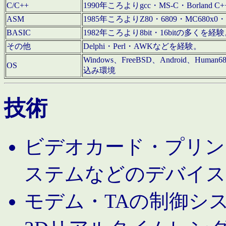
C/C++
1990年ころよりgcc・MS-C・Borland C+
ASM
1985年ころよりZ80・6809・MC680x0・
BASIC
1982年ころより8bit・16bitの多くを
その他
Delphi・Perl・AWKなどを経験。
Windows、FreeBSD、Android、Human
OS
込み環境
技術
ビデオカード・プリンタ
ステムなどのデバイス
モデム・TAの制御シ