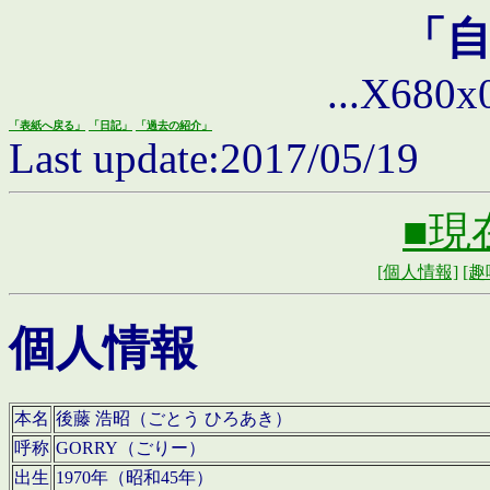
「
...X680x0 
「表紙へ戻る」
「日記」
「過去の紹介」
Last update:2017/05/19
■現
[個人情報]
[趣
個人情報
本名
後藤 浩昭（ごとう ひろあき）
呼称
GORRY（ごりー）
出生
1970年（昭和45年）