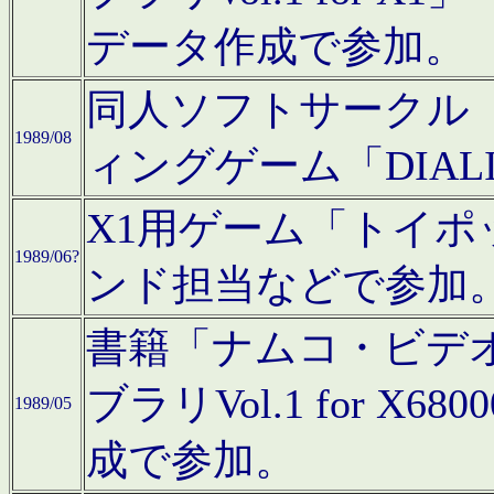
データ作成で参加。
同人ソフトサークル「C
1989/08
ィングゲーム「DIA
X1用ゲーム「トイ
1989/06?
ンド担当などで参加
書籍「ナムコ・ビデ
ブラリVol.1 for 
1989/05
成で参加。