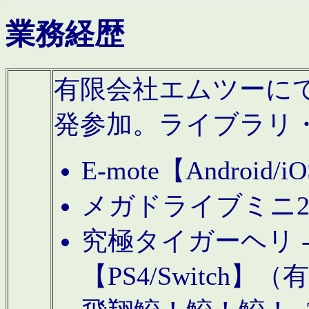
業務経歴
有限会社エムツーにてAn
発参加。ライブラリ
E-mote【Andro
メガドライブミニ
究極タイガーヘリ -TO
【PS4/Switch