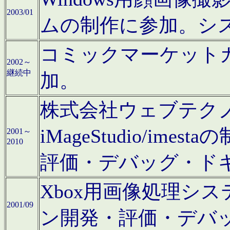
2003/01
ムの制作に参加。シ
コミックマーケット
2002～
継続中
加。
株式会社ウェブテクノロ
iMageStudio/i
2001～
2010
評価・デバッグ・ド
Xbox用画像処理シ
2001/09
ン開発・評価・デバ