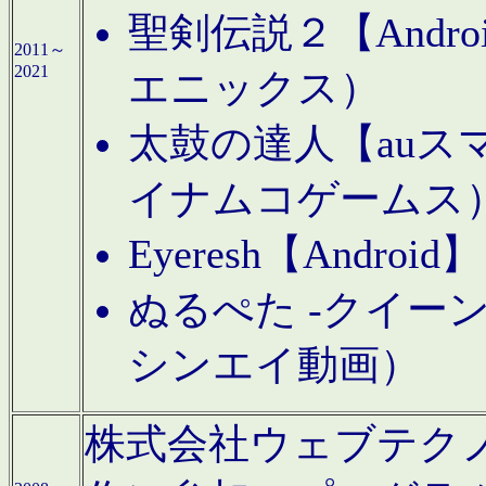
聖剣伝説２【Andr
2011～
2021
エニックス）
太鼓の達人【auス
イナムコゲームス
Eyeresh【And
ぬるぺた -クイーン
シンエイ動画）
株式会社ウェブテクノロジに