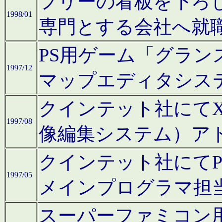
フリーの看板を下ろ
1998/01
専門とする会社へ就
PS用ゲーム「グラン
1997/12
マップエディタシス
クインテット社にてX68
1997/08
像編集システム）ア
クインテット社にて
1997/05
メインプログラマ担
スーパーファミコン