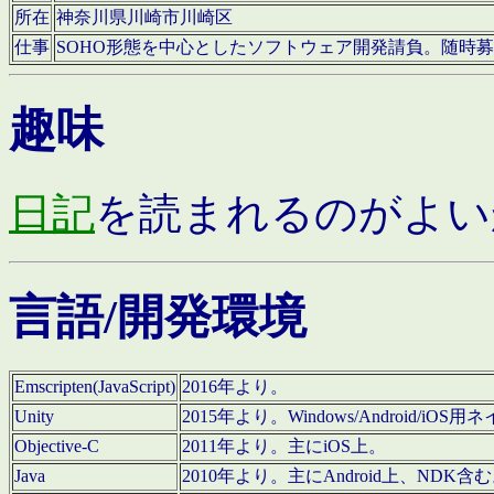
所在
神奈川県川崎市川崎区
仕事
SOHO形態を中心としたソフトウェア開発請負。随時
趣味
日記
を読まれるのがよい
言語/開発環境
Emscripten(JavaScript)
2016年より。
Unity
2015年より。Windows/Android
Objective-C
2011年より。主にiOS上。
Java
2010年より。主にAndroid上、NDK含