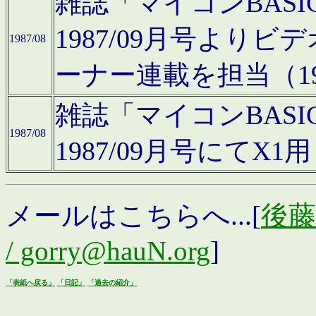
雑誌「マイコンBAS
1987/09月号より
1987/08
ーナー連載を担当（19
雑誌「マイコンBAS
1987/08
1987/09月号にて
メールはこちらへ...[
後藤浩
/ gorry@hauN.org
]
「表紙へ戻る」
「日記」
「過去の紹介」