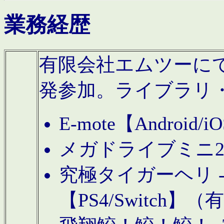
業務経歴
有限会社エムツーにてAn
発参加。ライブラリ
E-mote【Andro
メガドライブミニ
究極タイガーヘリ -TO
【PS4/Switch