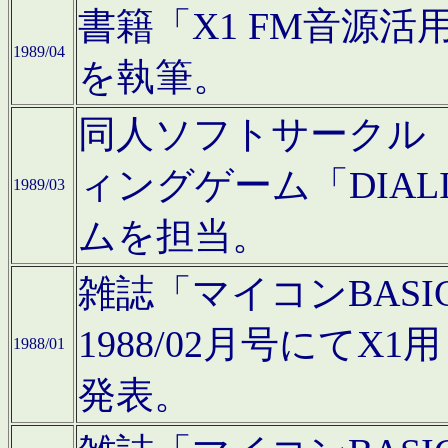
書籍「X1 FM音源
1989/04
を執筆。
同人ソフトサークル「C
ィングゲーム「DIA
1989/03
ムを担当。
雑誌「マイコンBAS
1988/02月号にてX
1988/01
発表。