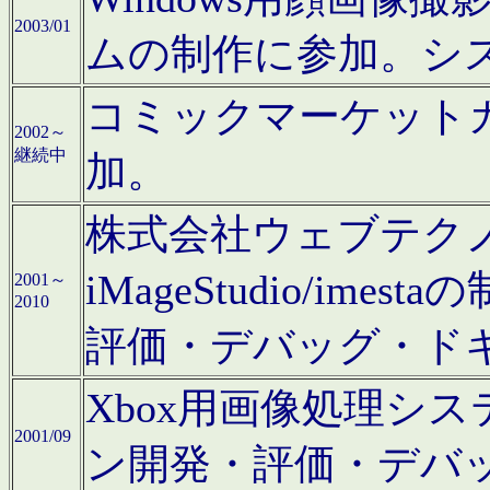
2003/01
ムの制作に参加。シ
コミックマーケット
2002～
継続中
加。
株式会社ウェブテクノロ
iMageStudio/i
2001～
2010
評価・デバッグ・ド
Xbox用画像処理シ
2001/09
ン開発・評価・デバ