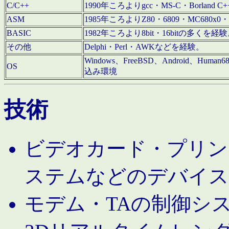
C/C++
1990年ころよりgcc・MS-C・Borland C+
ASM
1985年ころよりZ80・6809・MC680x0・
BASIC
1982年ころより8bit・16bitの多くを
その他
Delphi・Perl・AWKなどを経験。
Windows、FreeBSD、Android、Human
OS
込み環境
技術
ビデオカード・プリンタ
ステムなどのデバイス
モデム・TAの制御シ