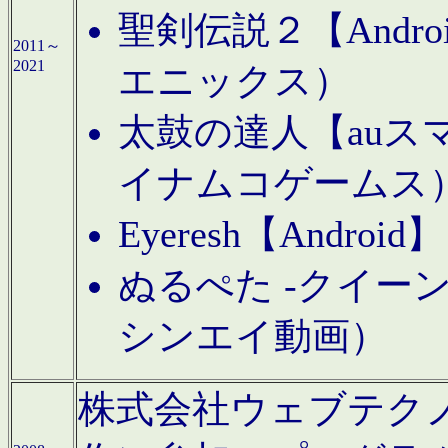
聖剣伝説２【Andr
2011～
2021
エニックス）
太鼓の達人【auス
イナムコゲームス
Eyeresh【And
ぬるぺた -クイーン
シンエイ動画）
株式会社ウェブテクノロジに