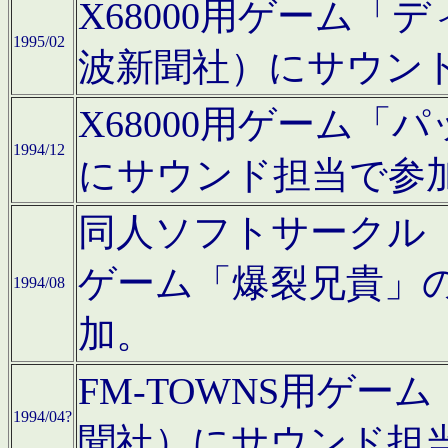
X68000用ゲーム「
1995/02
波新聞社）にサウン
X68000用ゲーム
1994/12
にサウンド担当で参
同人ソフトサークル「CA
ゲーム「爆裂兄貴」
1994/08
加。
FM-TOWNS用ゲ
1994/04?
聞社）にサウンド担