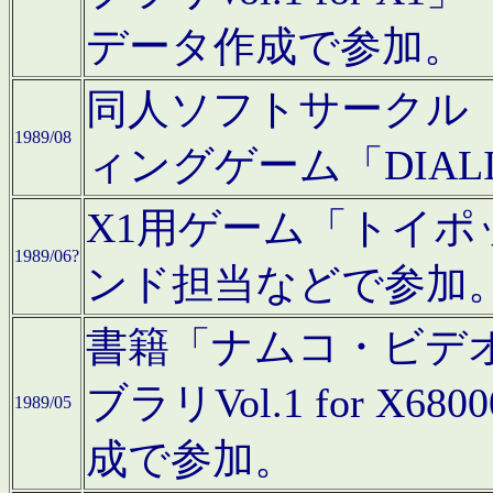
データ作成で参加。
同人ソフトサークル「C
1989/08
ィングゲーム「DIA
X1用ゲーム「トイ
1989/06?
ンド担当などで参加
書籍「ナムコ・ビデ
ブラリVol.1 for 
1989/05
成で参加。