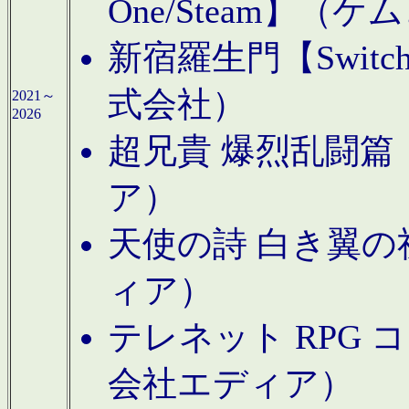
One/Steam】（ケ
新宿羅生門【Swi
式会社）
2021～
2026
超兄貴 爆烈乱闘篇【
ア）
天使の詩 白き翼の祈
ィア）
テレネット RPG 
会社エディア）