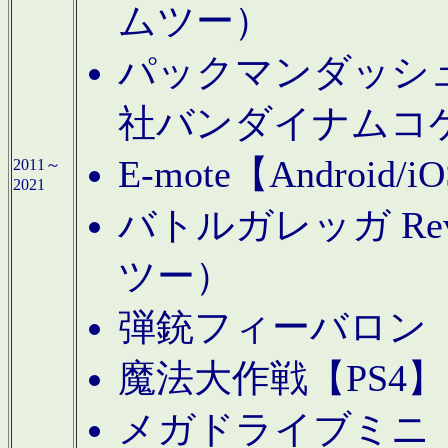
ムツー）
パックマンダッシュ！
社バンダイナムコ
E-mote【Andro
2011～
2021
バトルガレッガ Rev
ツー）
弾銃フィーバロン【
魔法大作戦【PS4
メガドライブミニ