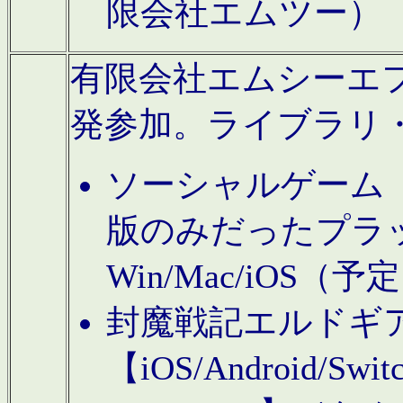
限会社エムツー）
有限会社エムシーエフに
発参加。ライブラリ
ソーシャルゲーム（タ
版のみだったプラ
Win/Mac/iOS（
封魔戦記エルドギ
【iOS/Android/Switc