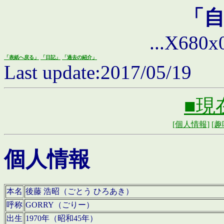
「
...X680x0 
「表紙へ戻る」
「日記」
「過去の紹介」
Last update:2017/05/19
■現
[個人情報]
[趣
個人情報
本名
後藤 浩昭（ごとう ひろあき）
呼称
GORRY（ごりー）
出生
1970年（昭和45年）