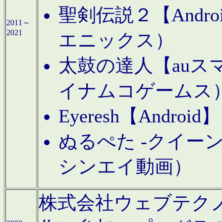
聖剣伝説２【Andr
2011～
2021
エニックス）
太鼓の達人【auス
イナムコゲームス
Eyeresh【And
ぬるぺた -クイーン
シンエイ動画）
株式会社ウェブテクノロジに