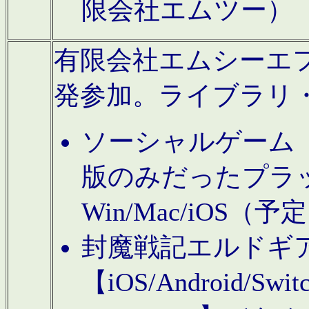
限会社エムツー）
有限会社エムシーエフに
発参加。ライブラリ
ソーシャルゲーム（タ
版のみだったプラ
Win/Mac/iOS（
封魔戦記エルドギ
【iOS/Android/Switc