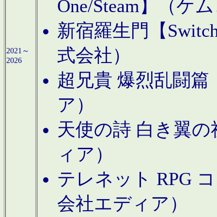
One/Steam】（ケ
新宿羅生門【Swi
式会社）
2021～
2026
超兄貴 爆烈乱闘篇【
ア）
天使の詩 白き翼の祈
ィア）
テレネット RPG 
会社エディア）