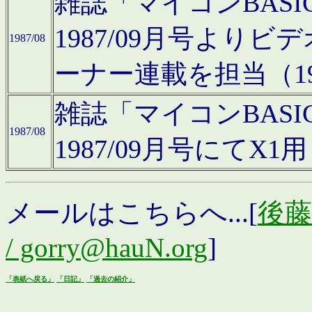
雑誌「マイコンBAS
1987/09月号より
1987/08
ーナー連載を担当（19
雑誌「マイコンBAS
1987/08
1987/09月号にて
メールはこちらへ...[
後藤浩
/ gorry@hauN.org
]
「表紙へ戻る」
「日記」
「過去の紹介」