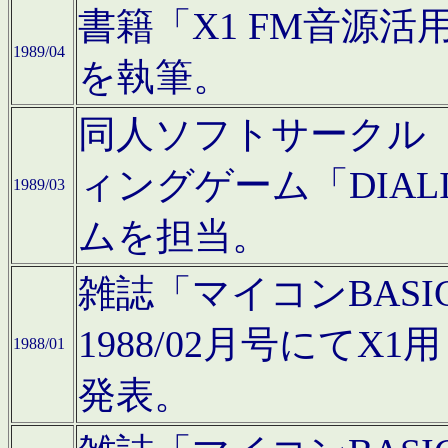
書籍「X1 FM音源
1989/04
を執筆。
同人ソフトサークル「C
ィングゲーム「DIA
1989/03
ムを担当。
雑誌「マイコンBAS
1988/02月号にてX
1988/01
発表。