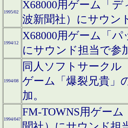
X68000用ゲーム「
1995/02
波新聞社）にサウン
X68000用ゲーム
1994/12
にサウンド担当で参
同人ソフトサークル「CA
ゲーム「爆裂兄貴」
1994/08
加。
FM-TOWNS用ゲ
1994/04?
聞社）にサウンド担