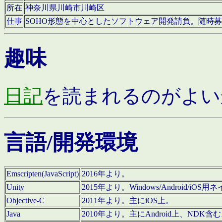
所在
神奈川県川崎市川崎区
仕事
SOHO形態を中心としたソフトウェア開発請負。随時
趣味
日記
を読まれるのがよい
言語/開発環境
Emscripten(JavaScript)
2016年より。
Unity
2015年より。Windows/Android
Objective-C
2011年より。主にiOS上。
Java
2010年より。主にAndroid上、NDK含