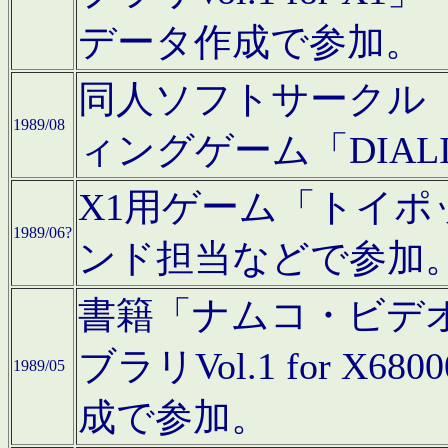
データ作成で参加。
同人ソフトサークル「C
1989/08
ィングゲーム「DIA
X1用ゲーム「トイ
1989/06?
ンド担当などで参加
書籍「ナムコ・ビデ
ブラリVol.1 for 
1989/05
成で参加。