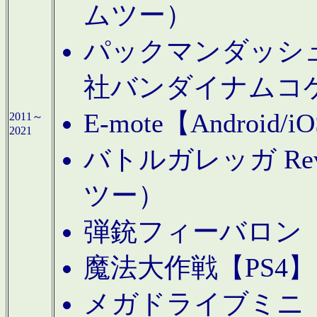
ムツー）
パックマンダッシュ！
社バンダイナムコ
E-mote【Andro
2011～
2021
バトルガレッガ Rev
ツー）
弾銃フィーバロン【
魔法大作戦【PS4
メガドライブミニ