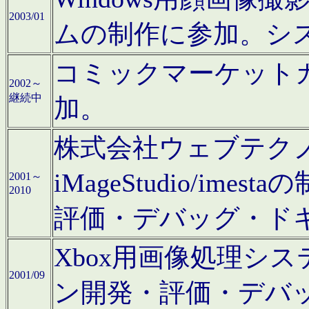
2003/01
ムの制作に参加。シ
コミックマーケット
2002～
継続中
加。
株式会社ウェブテクノロ
iMageStudio/i
2001～
2010
評価・デバッグ・ド
Xbox用画像処理シ
2001/09
ン開発・評価・デバ