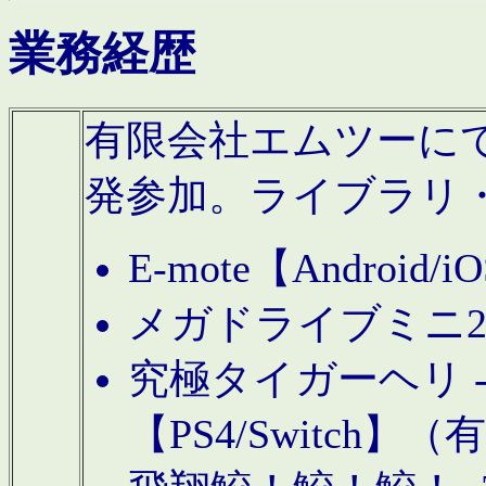
業務経歴
有限会社エムツーにてAn
発参加。ライブラリ
E-mote【Andro
メガドライブミニ
究極タイガーヘリ -TO
【PS4/Switch