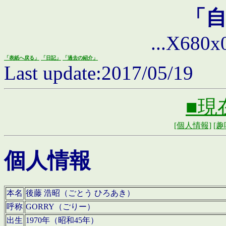
「
...X680x0 
「表紙へ戻る」
「日記」
「過去の紹介」
Last update:2017/05/19
■現
[個人情報]
[趣
個人情報
本名
後藤 浩昭（ごとう ひろあき）
呼称
GORRY（ごりー）
出生
1970年（昭和45年）