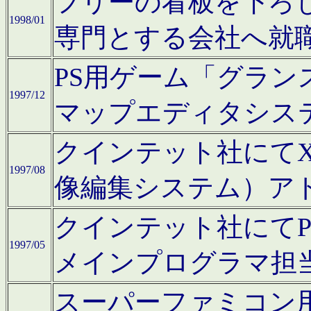
フリーの看板を下ろ
1998/01
専門とする会社へ就
PS用ゲーム「グラン
1997/12
マップエディタシス
クインテット社にてX68
1997/08
像編集システム）ア
クインテット社にて
1997/05
メインプログラマ担
スーパーファミコン