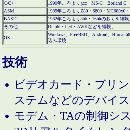
C/C++
1990年ころよりgcc・MS-C・Borland C+
ASM
1985年ころよりZ80・6809・MC680x0・
BASIC
1982年ころより8bit・16bitの多くを
その他
Delphi・Perl・AWKなどを経験。
Windows、FreeBSD、Android、Human
OS
込み環境
技術
ビデオカード・プリンタ
ステムなどのデバイス
モデム・TAの制御シ