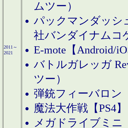
ムツー）
パックマンダッシュ！
社バンダイナムコ
E-mote【Andro
2011～
2021
バトルガレッガ Rev
ツー）
弾銃フィーバロン【
魔法大作戦【PS4
メガドライブミニ