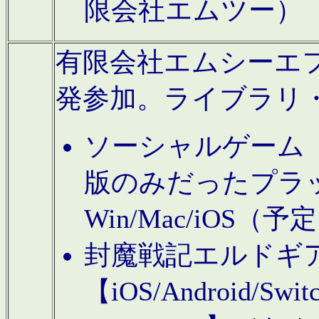
限会社エムツー）
有限会社エムシーエフに
発参加。ライブラリ
ソーシャルゲーム（タ
版のみだったプラ
Win/Mac/iOS（
封魔戦記エルドギ
【iOS/Android/Switc