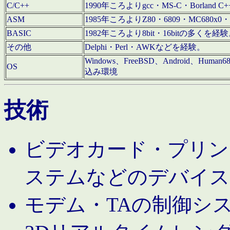
C/C++
1990年ころよりgcc・MS-C・Borland C+
ASM
1985年ころよりZ80・6809・MC680x0・
BASIC
1982年ころより8bit・16bitの多くを
その他
Delphi・Perl・AWKなどを経験。
Windows、FreeBSD、Android、Human
OS
込み環境
技術
ビデオカード・プリンタ
ステムなどのデバイス
モデム・TAの制御シ