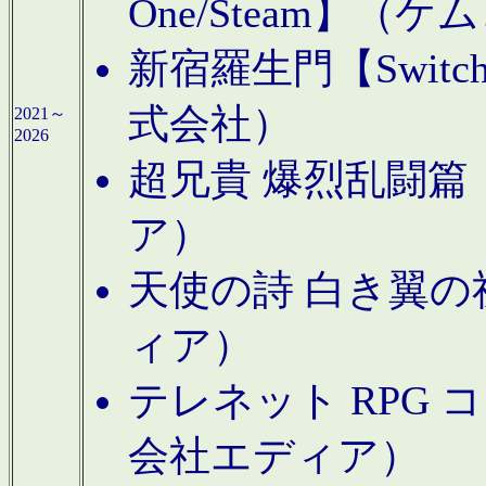
One/Steam】（ケ
新宿羅生門【Swi
式会社）
2021～
2026
超兄貴 爆烈乱闘篇【
ア）
天使の詩 白き翼の祈
ィア）
テレネット RPG 
会社エディア）