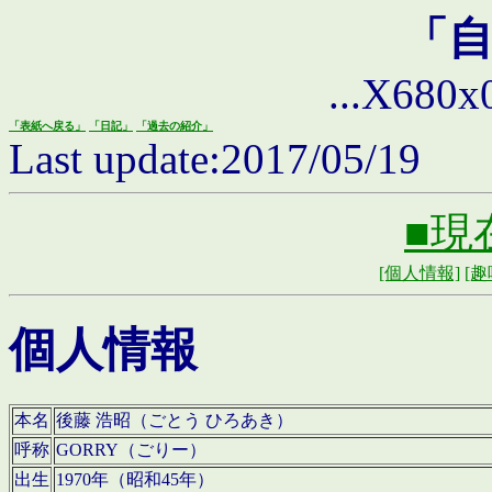
「
...X680x0 
「表紙へ戻る」
「日記」
「過去の紹介」
Last update:2017/05/19
■現
[個人情報]
[趣
個人情報
本名
後藤 浩昭（ごとう ひろあき）
呼称
GORRY（ごりー）
出生
1970年（昭和45年）