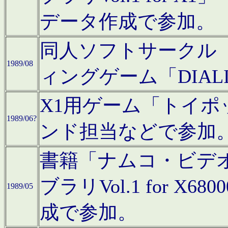
データ作成で参加。
同人ソフトサークル「C
1989/08
ィングゲーム「DIA
X1用ゲーム「トイ
1989/06?
ンド担当などで参加
書籍「ナムコ・ビデ
ブラリVol.1 for 
1989/05
成で参加。