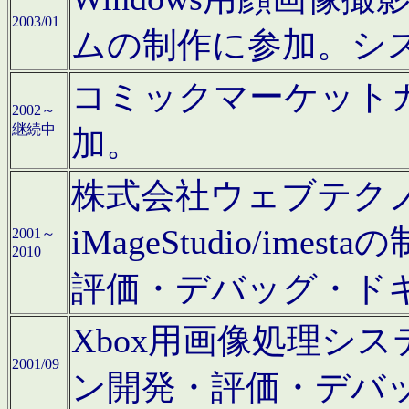
2003/01
ムの制作に参加。シ
コミックマーケット
2002～
継続中
加。
株式会社ウェブテクノロ
iMageStudio/i
2001～
2010
評価・デバッグ・ド
Xbox用画像処理シ
2001/09
ン開発・評価・デバ