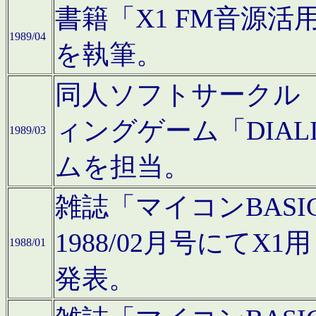
書籍「X1 FM音源
1989/04
を執筆。
同人ソフトサークル「C
ィングゲーム「DIA
1989/03
ムを担当。
雑誌「マイコンBAS
1988/02月号にてX
1988/01
発表。