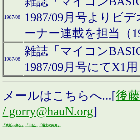
雑誌「マイコンBAS
1987/09月号より
1987/08
ーナー連載を担当（19
雑誌「マイコンBAS
1987/08
1987/09月号にて
メールはこちらへ...[
後藤浩
/ gorry@hauN.org
]
「表紙へ戻る」
「日記」
「過去の紹介」