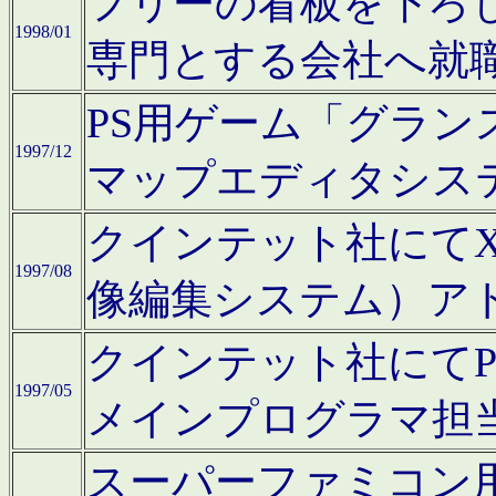
フリーの看板を下ろ
1998/01
専門とする会社へ就
PS用ゲーム「グラン
1997/12
マップエディタシス
クインテット社にてX68
1997/08
像編集システム）ア
クインテット社にて
1997/05
メインプログラマ担
スーパーファミコン