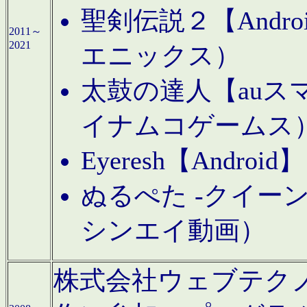
聖剣伝説２【Andr
2011～
2021
エニックス）
太鼓の達人【auス
イナムコゲームス
Eyeresh【And
ぬるぺた -クイーン
シンエイ動画）
株式会社ウェブテクノロジに