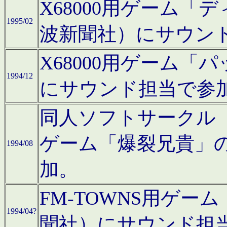
X68000用ゲーム「
1995/02
波新聞社）にサウン
X68000用ゲーム
1994/12
にサウンド担当で参
同人ソフトサークル「CA
ゲーム「爆裂兄貴」
1994/08
加。
FM-TOWNS用ゲ
1994/04?
聞社）にサウンド担