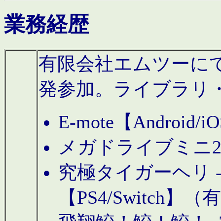
業務経歴
有限会社エムツーにてAn
発参加。ライブラリ
E-mote【Andro
メガドライブミニ
究極タイガーヘリ -TO
【PS4/Switch