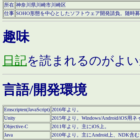
所在
神奈川県川崎市川崎区
仕事
SOHO形態を中心としたソフトウェア開発請負。随時
趣味
日記
を読まれるのがよい
言語/開発環境
Emscripten(JavaScript)
2016年より。
Unity
2015年より。Windows/Android
Objective-C
2011年より。主にiOS上。
Java
2010年より。主にAndroid上、NDK含