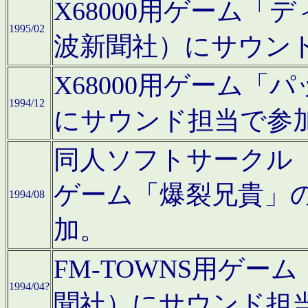
X68000用ゲーム「
1995/02
波新聞社）にサウン
X68000用ゲーム
1994/12
にサウンド担当で参
同人ソフトサークル「CA
ゲーム「爆裂兄貴」
1994/08
加。
FM-TOWNS用ゲ
1994/04?
聞社）にサウンド担