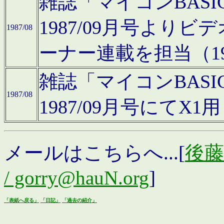
雑誌「マイコンBAS
1987/09月号より
1987/08
ーナー連載を担当（19
雑誌「マイコンBAS
1987/08
1987/09月号にて
メールはこちらへ...[
後藤浩
/ gorry@hauN.org
]
「表紙へ戻る」
「日記」
「過去の紹介」