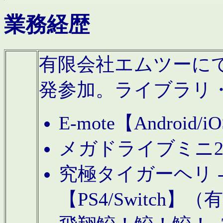
業務経歴
有限会社エムツーにてAn
発参加。ライブラリ
E-mote【Andro
メガドライブミニ
究極タイガーヘリ -TO
【PS4/Switch