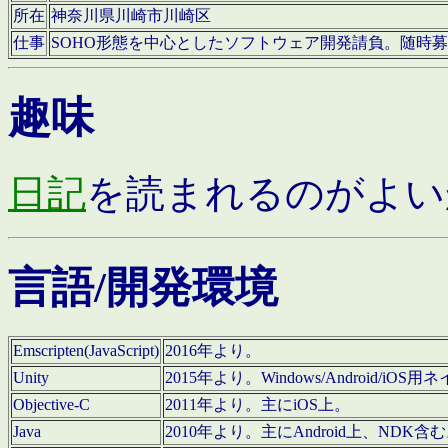
所在
神奈川県川崎市川崎区
仕事
SOHO形態を中心としたソフトウェア開発請負。随時
趣味
日記
を読まれるのがよい
言語/開発環境
Emscripten(JavaScript)
2016年より。
Unity
2015年より。Windows/Android
Objective-C
2011年より。主にiOS上。
Java
2010年より。主にAndroid上、NDK含