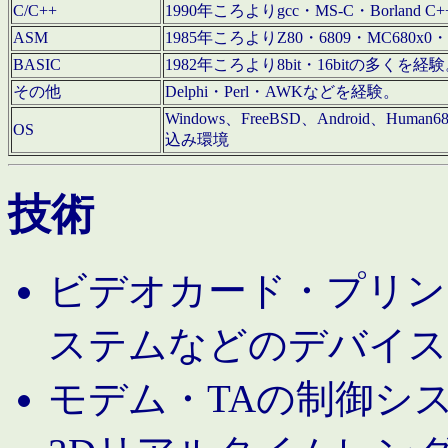
C/C++
1990年ころよりgcc・MS-C・Borland C+
ASM
1985年ころよりZ80・6809・MC680x0・
BASIC
1982年ころより8bit・16bitの多くを
その他
Delphi・Perl・AWKなどを経験。
Windows、FreeBSD、Android、Human
OS
込み環境
技術
ビデオカード・プリンタ
ステムなどのデバイス
モデム・TAの制御シ