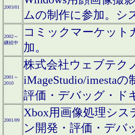
2003/01
ムの制作に参加。シ
コミックマーケット
2002～
継続中
加。
株式会社ウェブテクノロ
iMageStudio/i
2001～
2010
評価・デバッグ・ド
Xbox用画像処理シ
2001/09
ン開発・評価・デバ