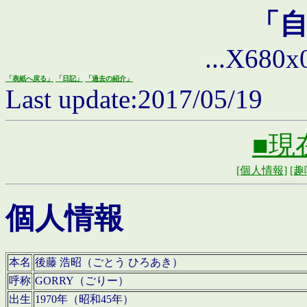
「
...X680x0 
「表紙へ戻る」
「日記」
「過去の紹介」
Last update:2017/05/19
■現
[個人情報]
[趣
個人情報
本名
後藤 浩昭（ごとう ひろあき）
呼称
GORRY（ごりー）
出生
1970年（昭和45年）