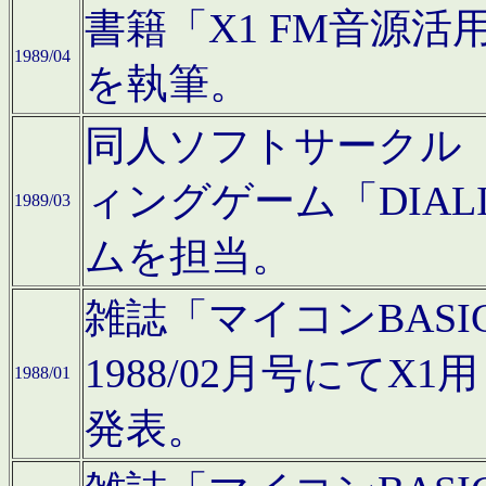
書籍「X1 FM音源
1989/04
を執筆。
同人ソフトサークル「C
ィングゲーム「DIA
1989/03
ムを担当。
雑誌「マイコンBAS
1988/02月号にてX
1988/01
発表。