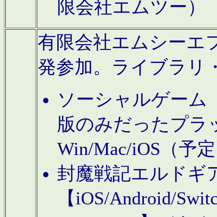
限会社エムツー）
有限会社エムシーエフに
発参加。ライブラリ
ソーシャルゲーム（タ
版のみだったプラ
Win/Mac/iOS（
封魔戦記エルドギ
【iOS/Android/Switc