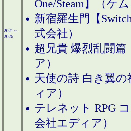
One/Steam】（ケ
新宿羅生門【Swi
式会社）
2021～
2026
超兄貴 爆烈乱闘篇【
ア）
天使の詩 白き翼の祈
ィア）
テレネット RPG 
会社エディア）