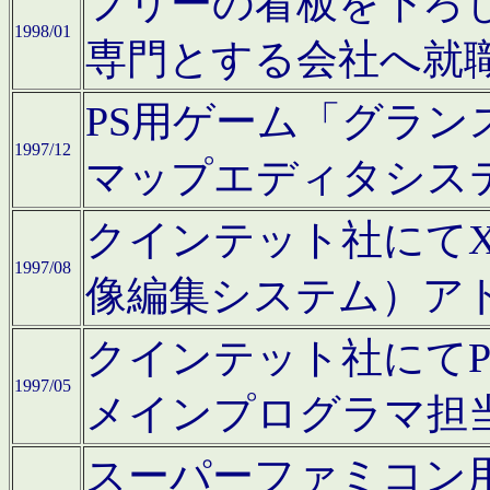
フリーの看板を下ろ
1998/01
専門とする会社へ就
PS用ゲーム「グラン
1997/12
マップエディタシス
クインテット社にてX68
1997/08
像編集システム）ア
クインテット社にて
1997/05
メインプログラマ担
スーパーファミコン