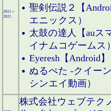
聖剣伝説２【Andr
2011～
2021
エニックス）
太鼓の達人【auス
イナムコゲームス
Eyeresh【And
ぬるぺた -クイーン
シンエイ動画）
株式会社ウェブテクノロジに