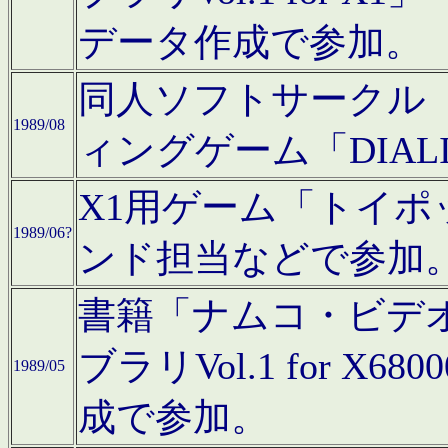
データ作成で参加。
同人ソフトサークル「C
1989/08
ィングゲーム「DIA
X1用ゲーム「トイ
1989/06?
ンド担当などで参加
書籍「ナムコ・ビデ
ブラリVol.1 for 
1989/05
成で参加。