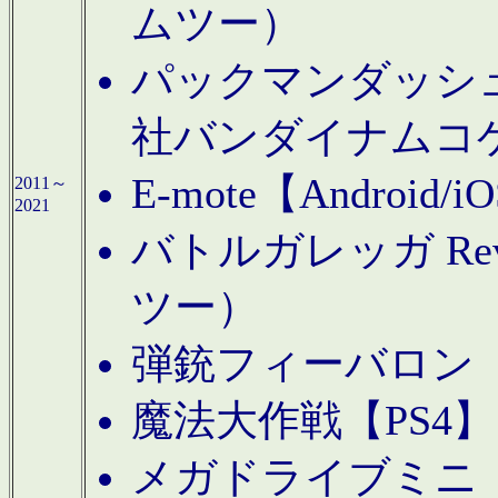
ムツー）
パックマンダッシュ！
社バンダイナムコ
E-mote【Andro
2011～
2021
バトルガレッガ Rev
ツー）
弾銃フィーバロン【
魔法大作戦【PS4
メガドライブミニ