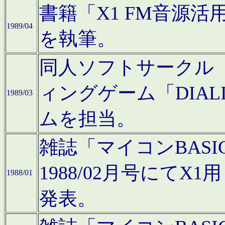
書籍「X1 FM音源
1989/04
を執筆。
同人ソフトサークル「C
ィングゲーム「DIA
1989/03
ムを担当。
雑誌「マイコンBAS
1988/02月号にてX
1988/01
発表。