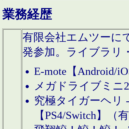
業務経歴
有限会社エムツーにてAn
発参加。ライブラリ
E-mote【Andro
メガドライブミニ
究極タイガーヘリ -TO
【PS4/Switch