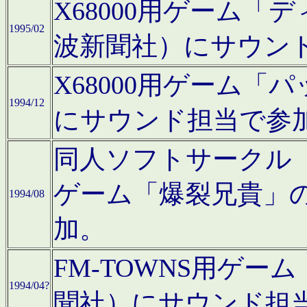
X68000用ゲーム「
1995/02
波新聞社）にサウン
X68000用ゲーム
1994/12
にサウンド担当で参
同人ソフトサークル「CA
ゲーム「爆裂兄貴」
1994/08
加。
FM-TOWNS用ゲ
1994/04?
聞社）にサウンド担