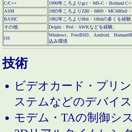
C/C++
1990年ころよりgcc・MS-C・Borland C+
ASM
1985年ころよりZ80・6809・MC680x0・
BASIC
1982年ころより8bit・16bitの多くを
その他
Delphi・Perl・AWKなどを経験。
Windows、FreeBSD、Android、Human
OS
込み環境
技術
ビデオカード・プリンタ
ステムなどのデバイス
モデム・TAの制御シ