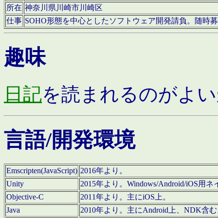
所在
神奈川県川崎市川崎区
仕事
SOHO形態を中心としたソフトウェア開発請負。随時
趣味
日記
を読まれるのがよい
言語/開発環境
Emscripten(JavaScript)
2016年より。
Unity
2015年より。Windows/Android
Objective-C
2011年より。主にiOS上。
Java
2010年より。主にAndroid上、NDK含