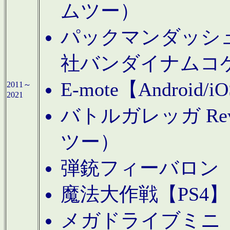
ムツー）
パックマンダッシュ！
社バンダイナムコ
E-mote【Andro
2011～
2021
バトルガレッガ Rev
ツー）
弾銃フィーバロン【
魔法大作戦【PS4
メガドライブミニ