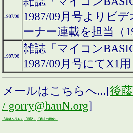
雑誌「マイコンBAS
1987/09月号より
1987/08
ーナー連載を担当（19
雑誌「マイコンBAS
1987/08
1987/09月号にて
メールはこちらへ...[
後藤浩
/ gorry@hauN.org
]
「表紙へ戻る」
「日記」
「過去の紹介」