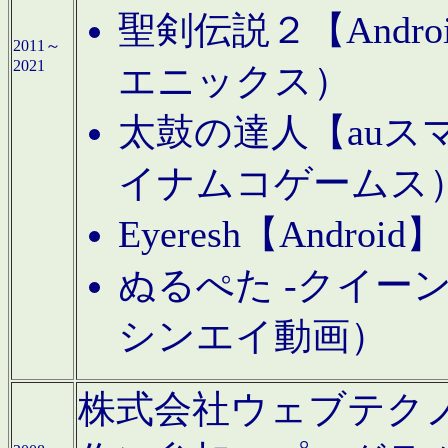
聖剣伝説２【Andr
2011～
2021
エニックス）
太鼓の達人【auス
イナムコゲームス
Eyeresh【And
ぬるぺた -クイーン
シンエイ動画）
株式会社ウェブテクノロジに