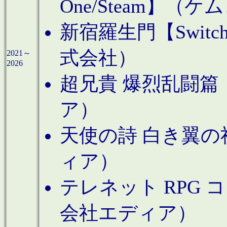
One/Steam】（ケ
新宿羅生門【Swi
式会社）
2021～
2026
超兄貴 爆烈乱闘篇【
ア）
天使の詩 白き翼の祈
ィア）
テレネット RPG 
会社エディア）