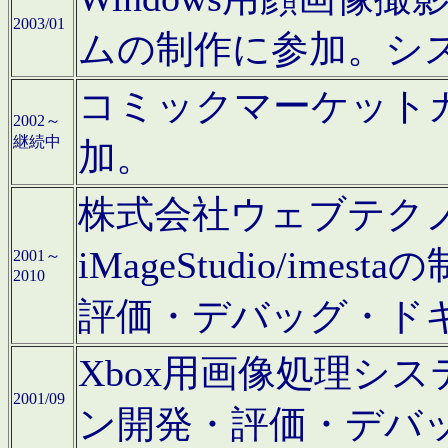
2003/01
ムの制作に参加。シ
コミックマーケット
2002～
継続中
加。
株式会社ウェブテクノロ
iMageStudio/i
2001～
2010
評価・デバッグ・ド
Xbox用画像処理シ
2001/09
ン開発・評価・デバ