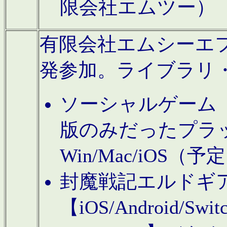
限会社エムツー）
有限会社エムシーエフに
発参加。ライブラリ
ソーシャルゲーム（タ
版のみだったプラ
Win/Mac/iOS（
封魔戦記エルドギ
【iOS/Android/Switc