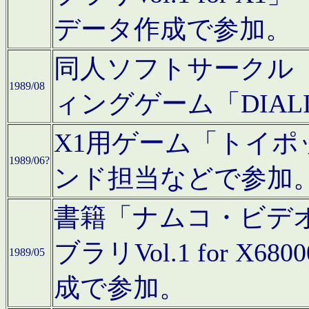
データ作成で参加。
同人ソフトサークル「C
1989/08
ィングゲーム「DIA
X1用ゲーム「トイ
1989/06?
ンド担当などで参加
書籍「ナムコ・ビデ
ブラリVol.1 for 
1989/05
成で参加。