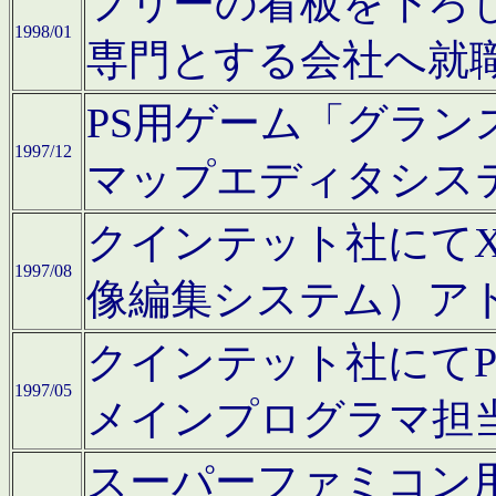
フリーの看板を下ろ
1998/01
専門とする会社へ就
PS用ゲーム「グラン
1997/12
マップエディタシス
クインテット社にてX68
1997/08
像編集システム）ア
クインテット社にて
1997/05
メインプログラマ担
スーパーファミコン