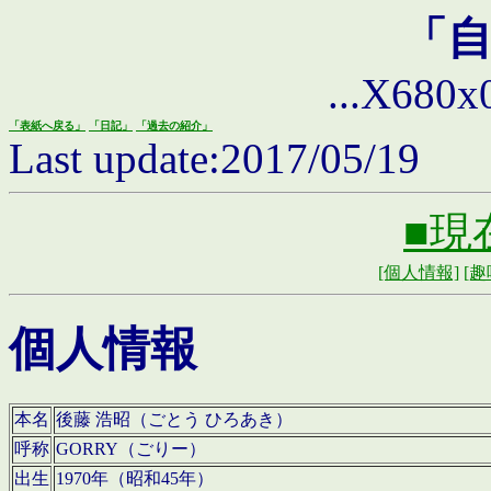
「
...X680x0 
「表紙へ戻る」
「日記」
「過去の紹介」
Last update:2017/05/19
■現
[個人情報]
[趣
個人情報
本名
後藤 浩昭（ごとう ひろあき）
呼称
GORRY（ごりー）
出生
1970年（昭和45年）