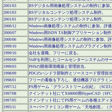
2001/03
BSデジタル用画像処理システムの制作に参加
2001/03
BSデジタルコンテンツ処理システム制作。
2001/01
BSデジタルコンテンツ処理システム制作。
2000/12
Windows画像処理システムの制作に参加。
2000/07
Windows用ISDN TA制御アプリケーション制
2000/06
Windows用画像処理システムの制作に参加
1999/10
Windows用画像処理システムのプラグイン制
1999/10
会社を退職、フリーに戻る。
1999/09
VoIPを利用したコールセンターシステムのサ
1999/03
PHSの開発環境構築と管理担当。
1998/09
PDCのハンドラ部制作とソースコード管理担
1998/01
フリーの看板を下ろし、通信機器プログラミ
1997/12
PS用ゲーム「グランストリーム伝紀」（SCE
1997/08
クインテット社にてX68000用HyperCAD
1997/05
クインテット社にてPS用ゲームの各種エディ
1995/11
スーパーファミコン用ゲーム「天地創造」（