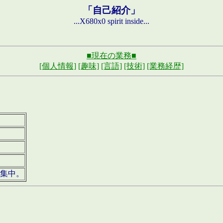
「自己紹介」
...X680x0 spirit inside...
■現在の業務■
[個人情報]
[趣味]
[言語]
[技術]
[業務経歴]
募集中。