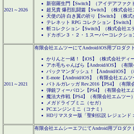
新宿羅生門【Switch】（アイデアファ
2021～2026
超兄貴 爆烈乱闘篇【Switch】（株式会
天使の詩 白き翼の祈り【Switch】（株
テレネット RPG コレクション【Switc
斬コレクション【Switch】（株式会社エ
ドカポン３・２・１スーパーコレクション！
有限会社エムツーにてAndroid/iOS用プ
かりんと一緒！【iOS】（株式会社ディ
アホ毛ちゃんばら【Android/iOS】（
パックマンダッシュ！【Android/iO
E-mote【Android/iOS】（有限会社エム
2011～2021
バトルガレッガ Rev.2016【PS4】（
弾銃フィーバロン【PS4】（有限会社エ
魔法大作戦【PS4】（有限会社エムツー
メガドライブミニ（セガ）
PCエンジンミニ（コナミ）
HDリマスター版「聖剣伝説 レジェンド
有限会社エムシーエフにてAndroid用プロ