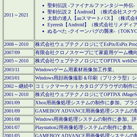
聖剣伝説 -ファイナルファンタジー外伝-
聖剣伝説２【Android】（株式会社ス
2011～2021
太鼓の達人【auスマートパス】（株式
Eyeresh【Android】（株式会社リメディ
ぬるぺた -クイーンバグの襲来-（TOKY
2008～2010
株式会社ウェブテクノロジにてEsPix/EsPi
2007/09
有限会社クロノスケープにて家庭用ゲーム機
2005～2010
株式会社ウェブテクノロジにてOPTPiX webD
2003/11
Windowsゲーム用素材画像加工作業。
2003/01
Windows用顔画像撮影＆印刷（プリクラ型
2002～継続中
コミックマーケットカタログブラウザの制作
2001～2010
株式会社ウェブテクノロジにてOPTPiX iMag
2001/09
Xbox用画像処理システムの制作に参加。プ
2001/09
GAMEBOY ADVANCE用画像処理シス
2001/08
Windows用画像処理システムの制作に参加
2001/07
Playstation2用画像処理システムの制作
2001/05
GAMEBOY ADVANCE用画像処理シス