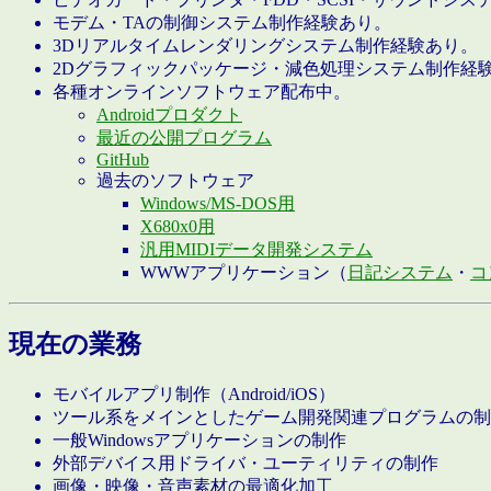
モデム・TAの制御システム制作経験あり。
3Dリアルタイムレンダリングシステム制作経験あり。
2Dグラフィックパッケージ・減色処理システム制作経
各種オンラインソフトウェア配布中。
Androidプロダクト
最近の公開プログラム
GitHub
過去のソフトウェア
Windows/MS-DOS用
X680x0用
汎用MIDIデータ開発システム
WWWアプリケーション（
日記システム
・
コ
現在の業務
モバイルアプリ制作（Android/iOS）
ツール系をメインとしたゲーム開発関連プログラムの制
一般Windowsアプリケーションの制作
外部デバイス用ドライバ・ユーティリティの制作
画像・映像・音声素材の最適化加工