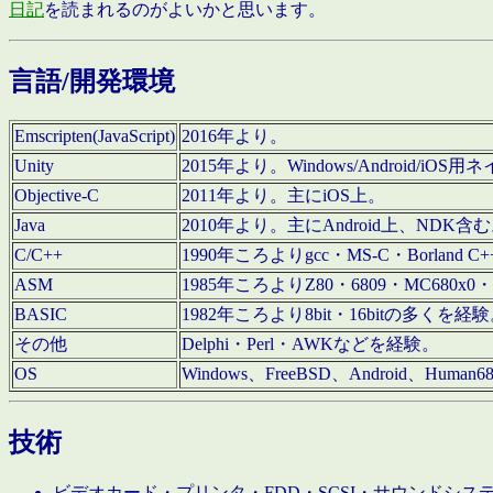
日記
を読まれるのがよいかと思います。
言語/開発環境
Emscripten(JavaScript)
2016年より。
Unity
2015年より。Windows/Android
Objective-C
2011年より。主にiOS上。
Java
2010年より。主にAndroid上、NDK含
C/C++
1990年ころよりgcc・MS-C・Borland C+
ASM
1985年ころよりZ80・6809・MC680x0・
BASIC
1982年ころより8bit・16bitの多くを
その他
Delphi・Perl・AWKなどを経験。
OS
Windows、FreeBSD、Android、Human
技術
ビデオカード・プリンタ・FDD・SCSI・サウンドシ