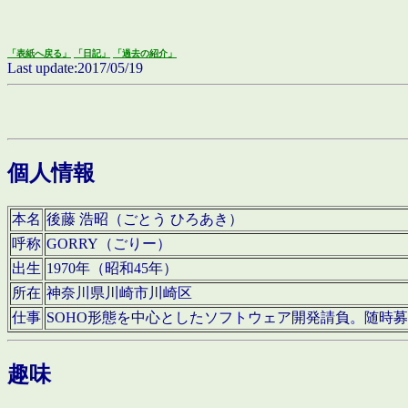
「表紙へ戻る」
「日記」
「過去の紹介」
Last update:2017/05/19
個人情報
本名
後藤 浩昭（ごとう ひろあき）
呼称
GORRY（ごりー）
出生
1970年（昭和45年）
所在
神奈川県川崎市川崎区
仕事
SOHO形態を中心としたソフトウェア開発請負。随時
趣味