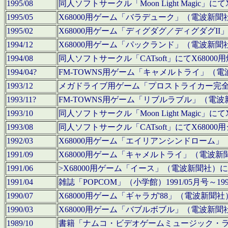
1995/08
同人ソフトサークル「Moon Light Magi
1995/05
X68000用ゲーム「バラデューク」（電波新
1995/02
X68000用ゲーム「ディグダグ／ディグダグI
1994/12
X68000用ゲーム「パックランド」（電波新
1994/08
同人ソフトサークル「CATsoft」にてX68
1994/04?
FM-TOWNS用ゲーム「キャメルトライ」（
1993/12
メガドライブ用ゲーム「プロストライカー完
1993/11?
FM-TOWNS用ゲーム「リブルラブル」（電
1993/10
同人ソフトサークル「Moon Light Magi
1993/08
同人ソフトサークル「CATsoft」にてX68
1992/03
X68000用ゲーム「エイリアンシンドローム
1991/09
X68000用ゲーム「キャメルトライ」（電波
1991/06
>X68000用ゲーム「イース」（電波新聞社
1991/04
雑誌「POPCOM」（小学館）1991/05月
1990/07
X68000用ゲーム「ギャラガ'88」（電波新
1990/03
X68000用ゲーム「バブルボブル」（電波新
1989/10
書籍「ナムコ・ビデオゲームミュージック・ライブ