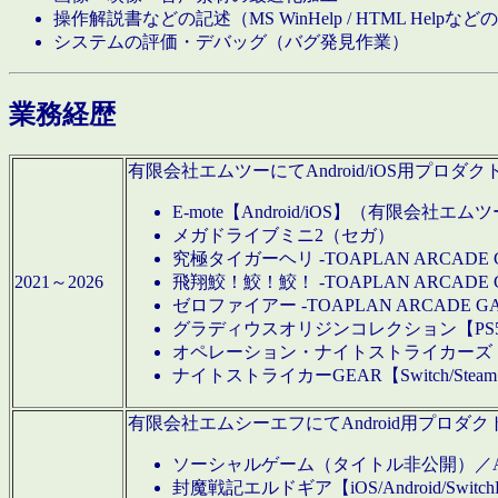
操作解説書などの記述（MS WinHelp / HTML Help
システムの評価・デバッグ（バグ発見作業）
業務経歴
有限会社エムツーにてAndroid/iOS用プ
E-mote【Android/iOS】（有限会社エム
メガドライブミニ2（セガ）
究極タイガーヘリ -TOAPLAN ARCADE 
2021～2026
飛翔鮫！鮫！鮫！ -TOAPLAN ARCADE 
ゼロファイアー -TOAPLAN ARCADE G
グラディウスオリジンコレクション【PS5/Switch
オペレーション・ナイトストライカーズ【Swi
ナイトストライカーGEAR【Switch/St
有限会社エムシーエフにてAndroid用プロ
ソーシャルゲーム（タイトル非公開）／And
封魔戦記エルドギア【iOS/Android/SwitchPS5