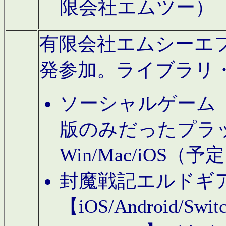
限会社エムツー）
有限会社エムシーエフに
発参加。ライブラリ
ソーシャルゲーム（タ
版のみだったプラ
Win/Mac/iOS（
封魔戦記エルドギ
【iOS/Android/Switc