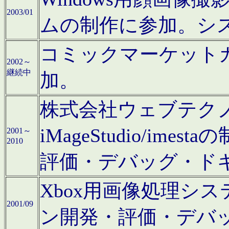
2003/01
ムの制作に参加。シ
コミックマーケット
2002～
継続中
加。
株式会社ウェブテクノロ
iMageStudio/i
2001～
2010
評価・デバッグ・ド
Xbox用画像処理シ
2001/09
ン開発・評価・デバ