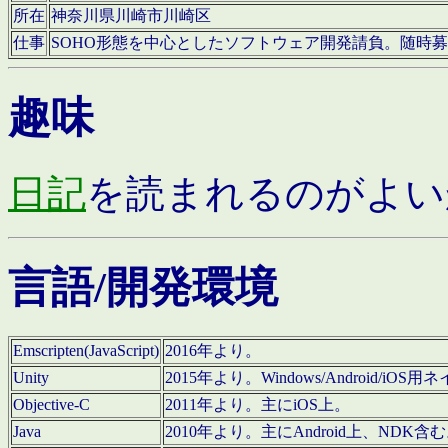
所在
神奈川県川崎市川崎区
仕事
SOHO形態を中心としたソフトウェア開発請負。随時
趣味
日記
を読まれるのがよい
言語/開発環境
Emscripten(JavaScript)
2016年より。
Unity
2015年より。Windows/Android
Objective-C
2011年より。主にiOS上。
Java
2010年より。主にAndroid上、NDK含