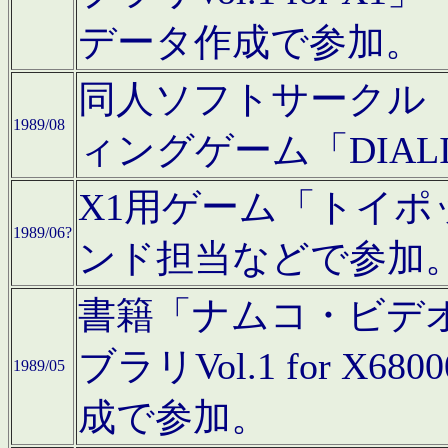
データ作成で参加。
同人ソフトサークル「C
1989/08
ィングゲーム「DIA
X1用ゲーム「トイ
1989/06?
ンド担当などで参加
書籍「ナムコ・ビデ
ブラリVol.1 for 
1989/05
成で参加。