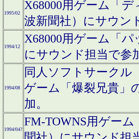
X68000用ゲーム「
1995/02
波新聞社）にサウン
X68000用ゲーム
1994/12
にサウンド担当で参
同人ソフトサークル「CA
ゲーム「爆裂兄貴」
1994/08
加。
FM-TOWNS用ゲ
1994/04?
聞社）にサウンド担