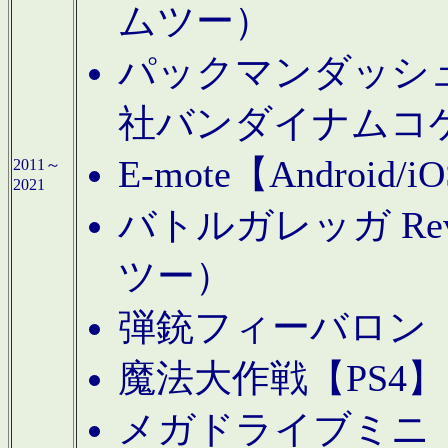
ムツー）
パックマンダッシュ！
社バンダイナムコ
E-mote【Andro
2011～
2021
バトルガレッガ Rev
ツー）
弾銃フィーバロン【
魔法大作戦【PS4
メガドライブミニ