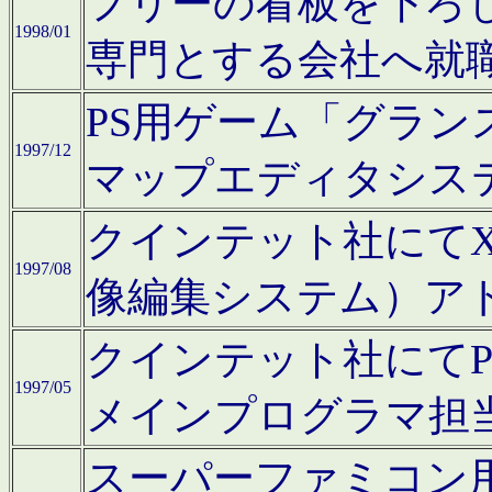
フリーの看板を下ろ
1998/01
専門とする会社へ就
PS用ゲーム「グラン
1997/12
マップエディタシス
クインテット社にてX68
1997/08
像編集システム）ア
クインテット社にて
1997/05
メインプログラマ担
スーパーファミコン