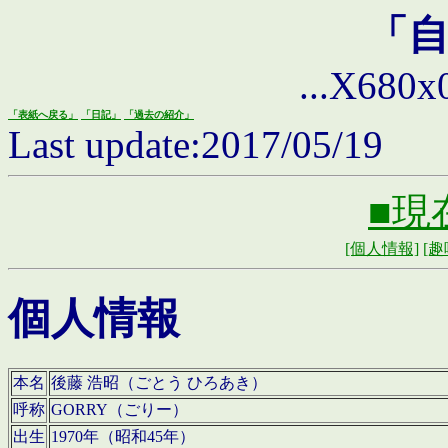
「
...X680x0 
「表紙へ戻る」
「日記」
「過去の紹介」
Last update:2017/05/19
■現
[個人情報]
[趣
個人情報
本名
後藤 浩昭（ごとう ひろあき）
呼称
GORRY（ごりー）
出生
1970年（昭和45年）