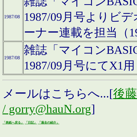
雑誌「マイコンBAS
1987/09月号より
1987/08
ーナー連載を担当（19
雑誌「マイコンBAS
1987/08
1987/09月号にて
メールはこちらへ...[
後藤浩
/ gorry@hauN.org
]
「表紙へ戻る」
「日記」
「過去の紹介」