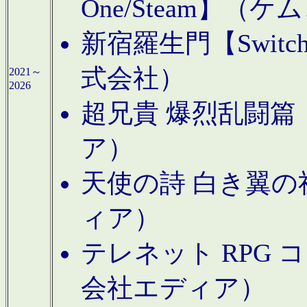
One/Steam】（ケ
新宿羅生門【Swi
式会社）
2021～
2026
超兄貴 爆烈乱闘篇【
ア）
天使の詩 白き翼の祈
ィア）
テレネット RPG 
会社エディア）