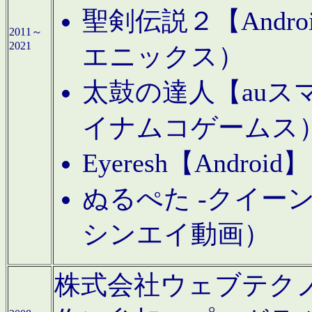
聖剣伝説２【Andr
2011～
2021
エニックス）
太鼓の達人【auス
イナムコゲームス
Eyeresh【And
ぬるぺた -クイーン
シンエイ動画）
株式会社ウェブテクノロジに