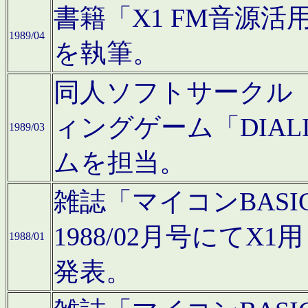
書籍「X1 FM音源
1989/04
を執筆。
同人ソフトサークル「C
ィングゲーム「DIA
1989/03
ムを担当。
雑誌「マイコンBAS
1988/02月号にてX
1988/01
発表。