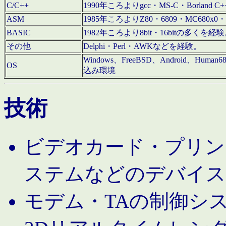
C/C++
1990年ころよりgcc・MS-C・Borland C+
ASM
1985年ころよりZ80・6809・MC680x0・
BASIC
1982年ころより8bit・16bitの多くを
その他
Delphi・Perl・AWKなどを経験。
Windows、FreeBSD、Android、Human
OS
込み環境
技術
ビデオカード・プリンタ
ステムなどのデバイス
モデム・TAの制御シ