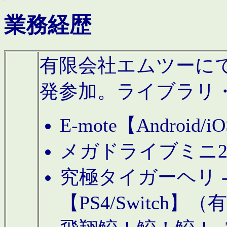
業務経歴
有限会社エムツーにてAn
発参加。ライブラリ
E-mote【Andro
メガドライブミニ
究極タイガーヘリ -TO
【PS4/Switch