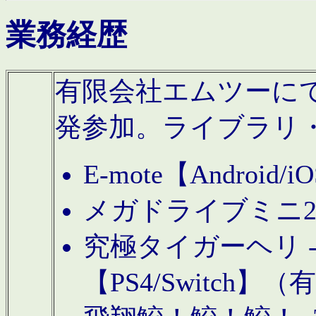
業務経歴
有限会社エムツーにてAn
発参加。ライブラリ
E-mote【Andro
メガドライブミニ
究極タイガーヘリ -TO
【PS4/Switch