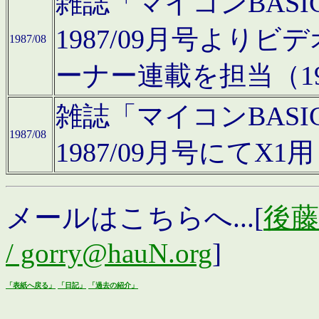
雑誌「マイコンBAS
1987/09月号より
1987/08
ーナー連載を担当（19
雑誌「マイコンBAS
1987/08
1987/09月号にて
メールはこちらへ...[
後藤浩
/ gorry@hauN.org
]
「表紙へ戻る」
「日記」
「過去の紹介」