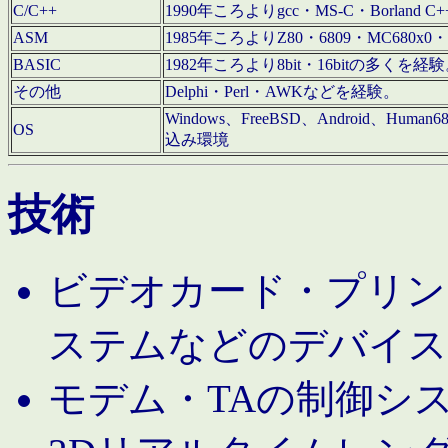
C/C++
1990年ころよりgcc・MS-C・Borland C+
ASM
1985年ころよりZ80・6809・MC680x0・
BASIC
1982年ころより8bit・16bitの多くを
その他
Delphi・Perl・AWKなどを経験。
Windows、FreeBSD、Android、Human
OS
込み環境
技術
ビデオカード・プリンタ
ステムなどのデバイス
モデム・TAの制御シ