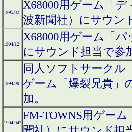
X68000用ゲーム「
1995/02
波新聞社）にサウン
X68000用ゲーム
1994/12
にサウンド担当で参
同人ソフトサークル「CA
ゲーム「爆裂兄貴」
1994/08
加。
FM-TOWNS用ゲ
1994/04?
聞社）にサウンド担