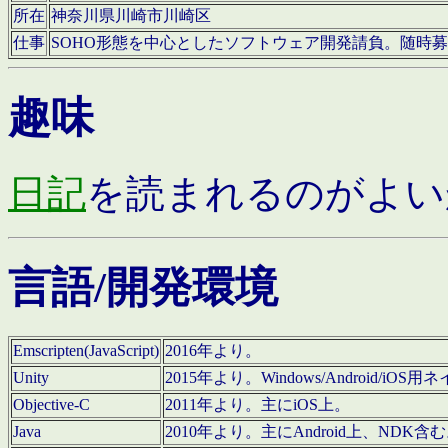
所在
神奈川県川崎市川崎区
仕事
SOHO形態を中心としたソフトウェア開発請負。随時
趣味
日記
を読まれるのがよい
言語/開発環境
Emscripten(JavaScript)
2016年より。
Unity
2015年より。Windows/Android
Objective-C
2011年より。主にiOS上。
Java
2010年より。主にAndroid上、NDK含