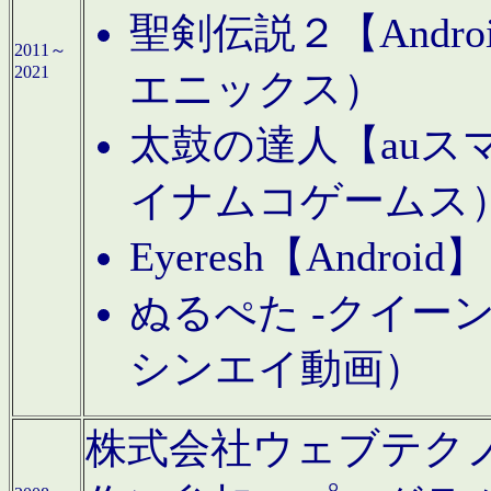
聖剣伝説２【Andr
2011～
2021
エニックス）
太鼓の達人【auス
イナムコゲームス
Eyeresh【And
ぬるぺた -クイーン
シンエイ動画）
株式会社ウェブテクノロジに