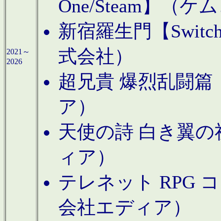
One/Steam】（ケ
新宿羅生門【Swi
式会社）
2021～
2026
超兄貴 爆烈乱闘篇【
ア）
天使の詩 白き翼の祈
ィア）
テレネット RPG 
会社エディア）