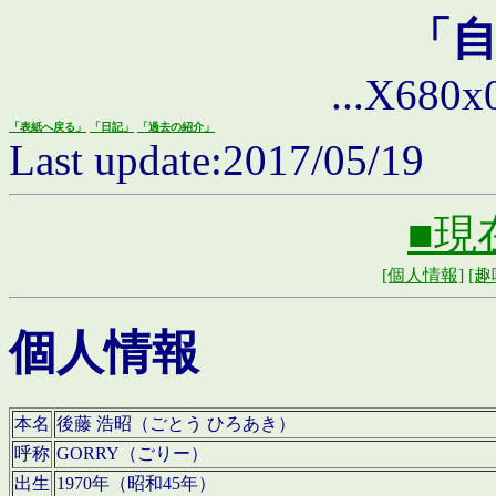
「
...X680x0 
「表紙へ戻る」
「日記」
「過去の紹介」
Last update:2017/05/19
■現
[個人情報]
[趣
個人情報
本名
後藤 浩昭（ごとう ひろあき）
呼称
GORRY（ごりー）
出生
1970年（昭和45年）