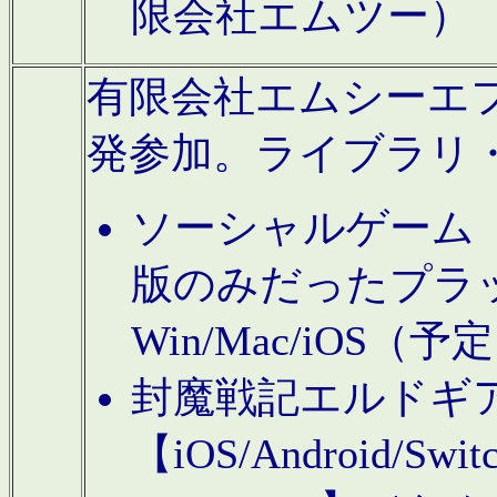
限会社エムツー）
有限会社エムシーエフに
発参加。ライブラリ
ソーシャルゲーム（タ
版のみだったプラ
Win/Mac/iOS（
封魔戦記エルドギ
【iOS/Android/Switc