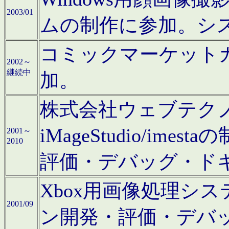
2003/01
ムの制作に参加。シ
コミックマーケット
2002～
継続中
加。
株式会社ウェブテクノロ
iMageStudio/i
2001～
2010
評価・デバッグ・ド
Xbox用画像処理シ
2001/09
ン開発・評価・デバ