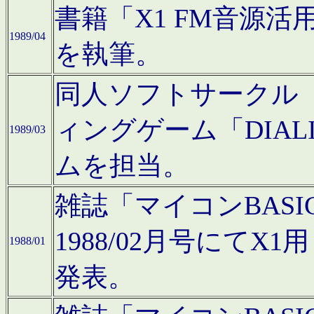
書籍「X1 FM音源
1989/04
を執筆。
同人ソフトサークル「C
ィングゲーム「DIA
1989/03
ムを担当。
雑誌「マイコンBAS
1988/02月号にてX
1988/01
発表。