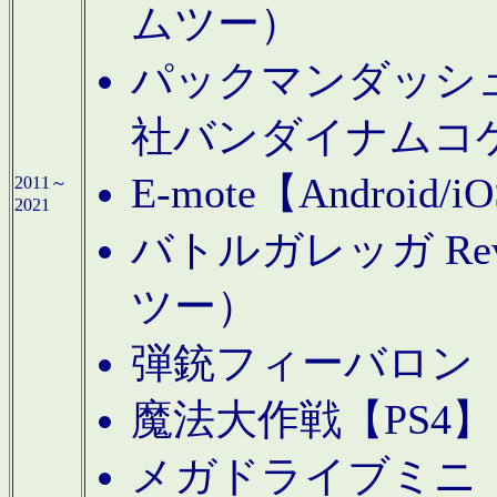
ムツー）
パックマンダッシュ！
社バンダイナムコ
E-mote【Andro
2011～
2021
バトルガレッガ Rev
ツー）
弾銃フィーバロン【
魔法大作戦【PS4
メガドライブミニ