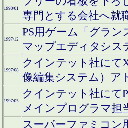
フリーの看板を下ろ
1998/01
専門とする会社へ就
PS用ゲーム「グラン
1997/12
マップエディタシス
クインテット社にてX68
1997/08
像編集システム）ア
クインテット社にて
1997/05
メインプログラマ担
スーパーファミコン