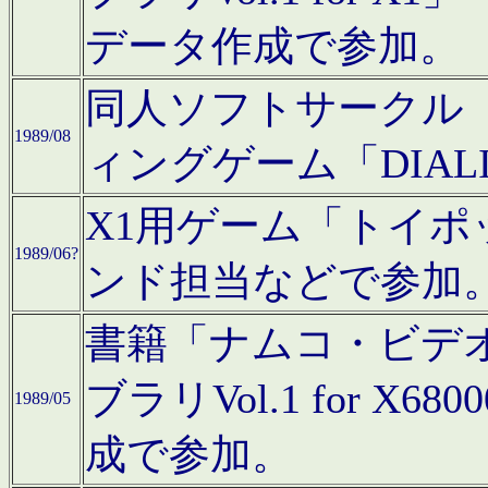
データ作成で参加。
同人ソフトサークル「C
1989/08
ィングゲーム「DIA
X1用ゲーム「トイ
1989/06?
ンド担当などで参加
書籍「ナムコ・ビデ
ブラリVol.1 for 
1989/05
成で参加。