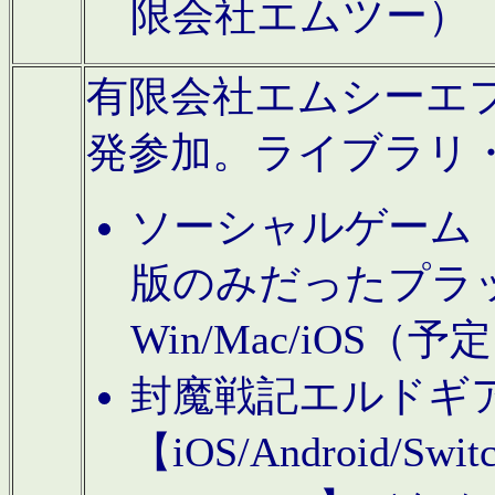
限会社エムツー）
有限会社エムシーエフに
発参加。ライブラリ
ソーシャルゲーム（タ
版のみだったプラ
Win/Mac/iOS（
封魔戦記エルドギ
【iOS/Android/Switc