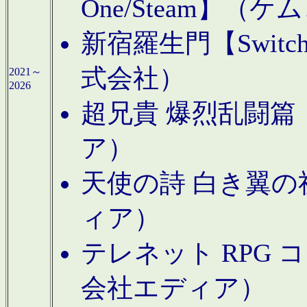
One/Steam】（ケ
新宿羅生門【Swi
式会社）
2021～
2026
超兄貴 爆烈乱闘篇【
ア）
天使の詩 白き翼の祈
ィア）
テレネット RPG 
会社エディア）