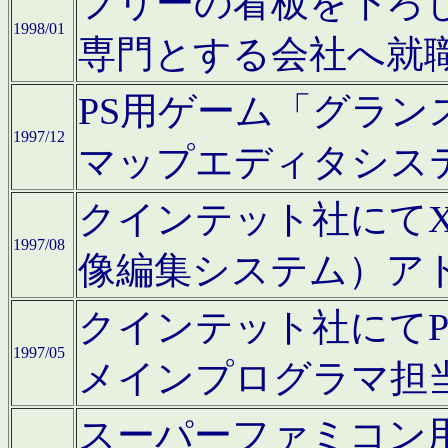
フリーの看板を下ろ
1998/01
専門とする会社へ就
PS用ゲーム「グラン
1997/12
マップエディタシス
クインテット社にてX68
1997/08
像編集システム）ア
クインテット社にて
1997/05
メインプログラマ担
スーパーファミコン