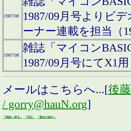
雑誌「マイコンBAS
1987/09月号より
1987/08
ーナー連載を担当（19
雑誌「マイコンBAS
1987/08
1987/09月号にて
メールはこちらへ...[
後藤浩
/ gorry@hauN.org
]
「表紙へ戻る」
「日記」
「過去の紹介」