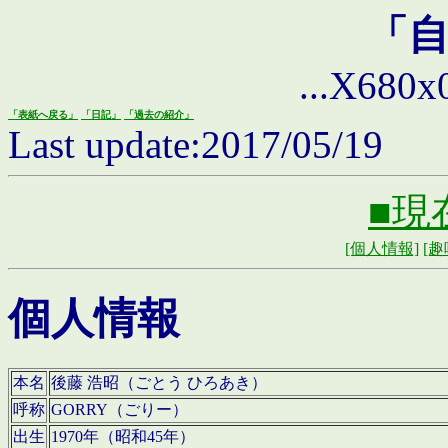
「
...X680x0 
「表紙へ戻る」
「日記」
「過去の紹介」
Last update:2017/05/19
■現
[個人情報]
[趣
個人情報
本名
後藤 浩昭（ごとう ひろあき）
呼称
GORRY（ごりー）
出生
1970年（昭和45年）