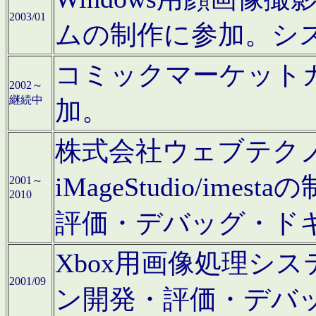
2003/01
ムの制作に参加。シ
コミックマーケット
2002～
継続中
加。
株式会社ウェブテクノロ
iMageStudio/i
2001～
2010
評価・デバッグ・ド
Xbox用画像処理シ
2001/09
ン開発・評価・デバ