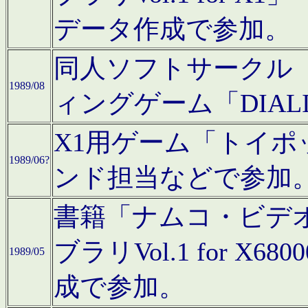
データ作成で参加。
同人ソフトサークル「C
1989/08
ィングゲーム「DIA
X1用ゲーム「トイ
1989/06?
ンド担当などで参加
書籍「ナムコ・ビデ
ブラリVol.1 for 
1989/05
成で参加。