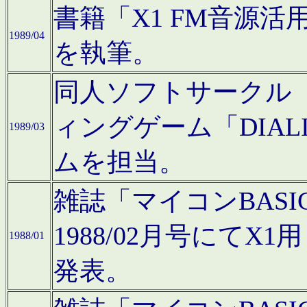
書籍「X1 FM音源
1989/04
を執筆。
同人ソフトサークル「C
ィングゲーム「DIA
1989/03
ムを担当。
雑誌「マイコンBAS
1988/02月号にてX
1988/01
発表。