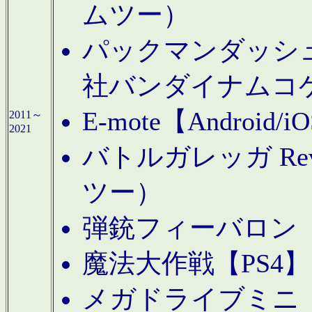
ムツー）
パックマンダッシュ！
社バンダイナムコ
E-mote【Andro
2011～
2021
バトルガレッガ Rev
ツー）
弾銃フィーバロン【
魔法大作戦【PS4
メガドライブミニ