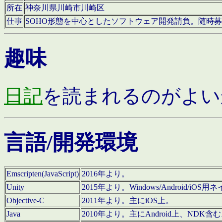
所在
神奈川県川崎市川崎区
仕事
SOHO形態を中心としたソフトウェア開発請負。随時
趣味
日記
を読まれるのがよい
言語/開発環境
Emscripten(JavaScript)
2016年より。
Unity
2015年より。Windows/Android
Objective-C
2011年より。主にiOS上。
Java
2010年より。主にAndroid上、NDK含