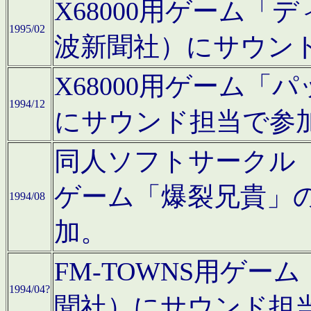
X68000用ゲーム「
1995/02
波新聞社）にサウン
X68000用ゲーム
1994/12
にサウンド担当で参
同人ソフトサークル「CA
ゲーム「爆裂兄貴」
1994/08
加。
FM-TOWNS用ゲ
1994/04?
聞社）にサウンド担