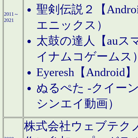
聖剣伝説２【Andr
2011～
2021
エニックス）
太鼓の達人【auス
イナムコゲームス
Eyeresh【And
ぬるぺた -クイーン
シンエイ動画）
株式会社ウェブテクノロジに