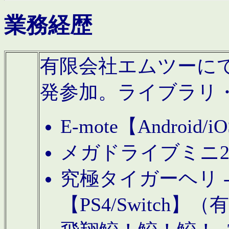
業務経歴
有限会社エムツーにてAn
発参加。ライブラリ
E-mote【Andro
メガドライブミニ
究極タイガーヘリ -TO
【PS4/Switch