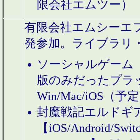
限会社エムツー）
有限会社エムシーエフに
発参加。ライブラリ
ソーシャルゲーム（タ
版のみだったプラ
Win/Mac/iOS（
封魔戦記エルドギ
【iOS/Android/Switc