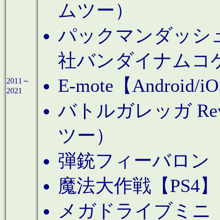
ムツー）
パックマンダッシュ！
社バンダイナムコ
E-mote【Andro
2011～
2021
バトルガレッガ Rev
ツー）
弾銃フィーバロン【
魔法大作戦【PS4
メガドライブミニ