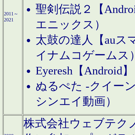
聖剣伝説２【Andr
2011～
2021
エニックス）
太鼓の達人【auス
イナムコゲームス
Eyeresh【And
ぬるぺた -クイーン
シンエイ動画）
株式会社ウェブテクノロジに