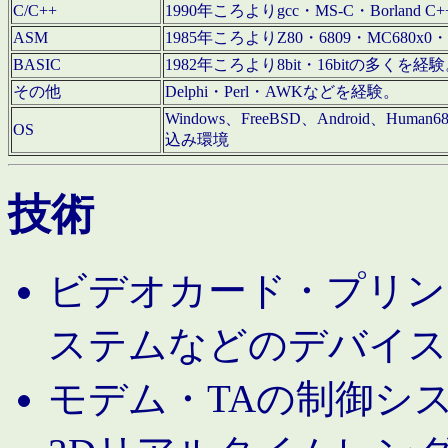
C/C++
1990年ころよりgcc・MS-C・Borland C+
ASM
1985年ころよりZ80・6809・MC680x0・
BASIC
1982年ころより8bit・16bitの多くを
その他
Delphi・Perl・AWKなどを経験。
Windows、FreeBSD、Android、Human
OS
込み環境
技術
ビデオカード・プリンタ
ステムなどのデバイス
モデム・TAの制御シ