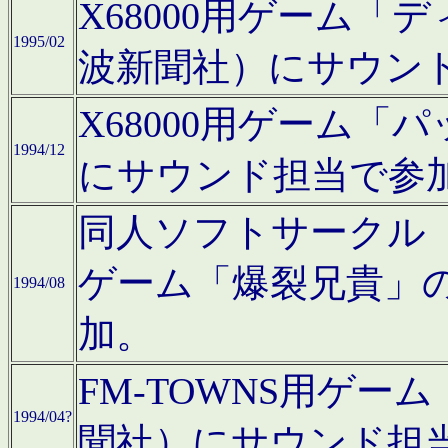
X68000用ゲーム「
1995/02
波新聞社）にサウン
X68000用ゲーム
1994/12
にサウンド担当で参
同人ソフトサークル「CA
ゲーム「爆裂兄貴」
1994/08
加。
FM-TOWNS用ゲ
1994/04?
聞社）にサウンド担