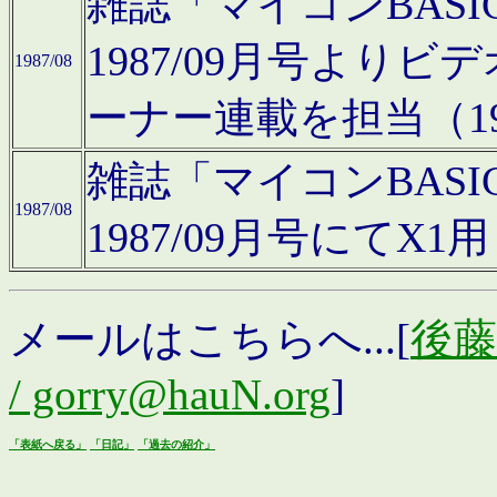
雑誌「マイコンBAS
1987/09月号より
1987/08
ーナー連載を担当（19
雑誌「マイコンBAS
1987/08
1987/09月号にて
メールはこちらへ...[
後藤浩
/ gorry@hauN.org
]
「表紙へ戻る」
「日記」
「過去の紹介」