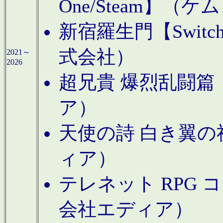
One/Steam】（ケ
新宿羅生門【Swi
式会社）
2021～
2026
超兄貴 爆烈乱闘篇【
ア）
天使の詩 白き翼の祈
ィア）
テレネット RPG 
会社エディア）