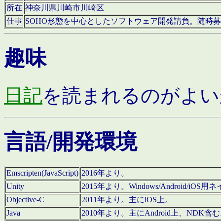
所在
神奈川県川崎市川崎区
仕事
SOHO形態を中心としたソフトウェア開発請負。随時
趣味
日記
を読まれるのがよい
言語/開発環境
Emscripten(JavaScript)
2016年より。
Unity
2015年より。Windows/Android
Objective-C
2011年より。主にiOS上。
Java
2010年より。主にAndroid上、NDK含