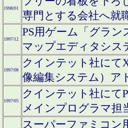
フリーの看板を下ろ
1998/01
専門とする会社へ就
PS用ゲーム「グラン
1997/12
マップエディタシス
クインテット社にてX68
1997/08
像編集システム）ア
クインテット社にて
1997/05
メインプログラマ担
スーパーファミコン