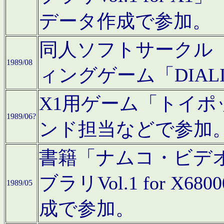
データ作成で参加。
同人ソフトサークル「C
1989/08
ィングゲーム「DIA
X1用ゲーム「トイ
1989/06?
ンド担当などで参加
書籍「ナムコ・ビデ
ブラリVol.1 for 
1989/05
成で参加。