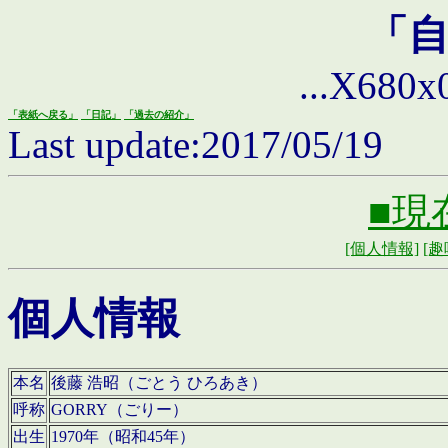
「
...X680x0 
「表紙へ戻る」
「日記」
「過去の紹介」
Last update:2017/05/19
■現
[個人情報]
[趣
個人情報
本名
後藤 浩昭（ごとう ひろあき）
呼称
GORRY（ごりー）
出生
1970年（昭和45年）