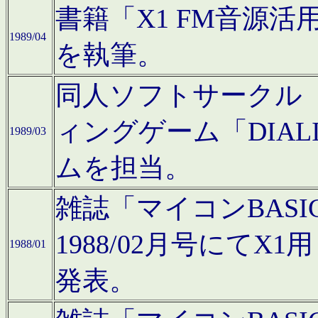
書籍「X1 FM音源
1989/04
を執筆。
同人ソフトサークル「C
ィングゲーム「DIA
1989/03
ムを担当。
雑誌「マイコンBAS
1988/02月号にてX
1988/01
発表。