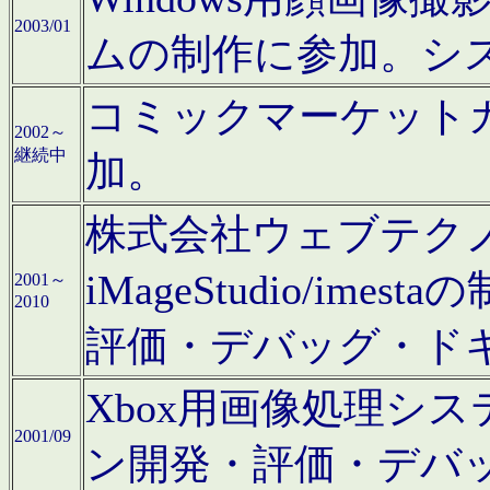
2003/01
ムの制作に参加。シ
コミックマーケット
2002～
継続中
加。
株式会社ウェブテクノロ
iMageStudio/i
2001～
2010
評価・デバッグ・ド
Xbox用画像処理シ
2001/09
ン開発・評価・デバ