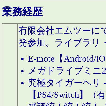
業務経歴
有限会社エムツーにてAn
発参加。ライブラリ
E-mote【Andro
メガドライブミニ
究極タイガーヘリ -TO
【PS4/Switch