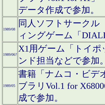
データ作成で参加。
同人ソフトサークル「C
1989/08
ィングゲーム「DIA
X1用ゲーム「トイ
1989/06?
ンド担当などで参加
書籍「ナムコ・ビデ
ブラリVol.1 for 
1989/05
成で参加。