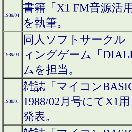
書籍「X1 FM音源
1989/04
を執筆。
同人ソフトサークル「C
ィングゲーム「DIA
1989/03
ムを担当。
雑誌「マイコンBAS
1988/02月号にてX
1988/01
発表。