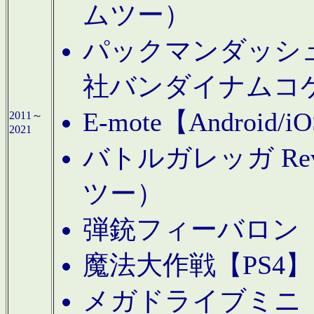
ムツー）
パックマンダッシュ！
社バンダイナムコ
E-mote【Andro
2011～
2021
バトルガレッガ Rev
ツー）
弾銃フィーバロン【
魔法大作戦【PS4
メガドライブミニ