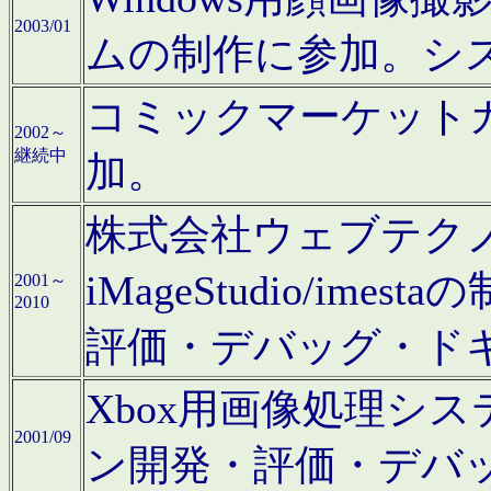
2003/01
ムの制作に参加。シ
コミックマーケット
2002～
継続中
加。
株式会社ウェブテクノロ
iMageStudio/i
2001～
2010
評価・デバッグ・ド
Xbox用画像処理シ
2001/09
ン開発・評価・デバ