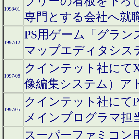
フリーの看板を下ろ
1998/01
専門とする会社へ就
PS用ゲーム「グラン
1997/12
マップエディタシス
クインテット社にてX68
1997/08
像編集システム）ア
クインテット社にて
1997/05
メインプログラマ担
スーパーファミコン