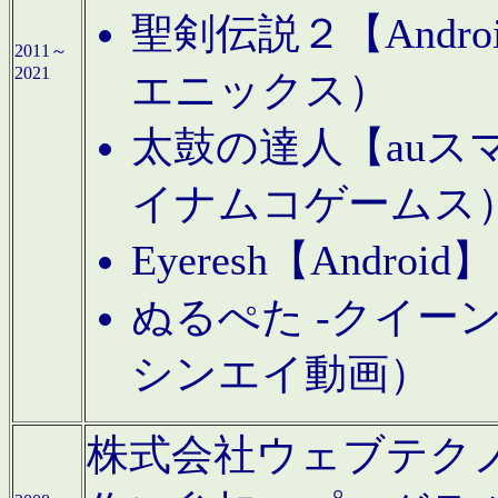
聖剣伝説２【Andr
2011～
2021
エニックス）
太鼓の達人【auス
イナムコゲームス
Eyeresh【And
ぬるぺた -クイーン
シンエイ動画）
株式会社ウェブテクノロジに