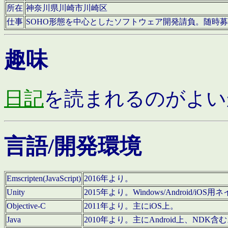
所在
神奈川県川崎市川崎区
仕事
SOHO形態を中心としたソフトウェア開発請負。随時
趣味
日記
を読まれるのがよい
言語/開発環境
Emscripten(JavaScript)
2016年より。
Unity
2015年より。Windows/Android
Objective-C
2011年より。主にiOS上。
Java
2010年より。主にAndroid上、NDK含