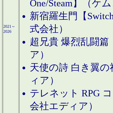
One/Steam】（ケ
新宿羅生門【Swi
式会社）
2021～
2026
超兄貴 爆烈乱闘篇【
ア）
天使の詩 白き翼の祈
ィア）
テレネット RPG 
会社エディア）