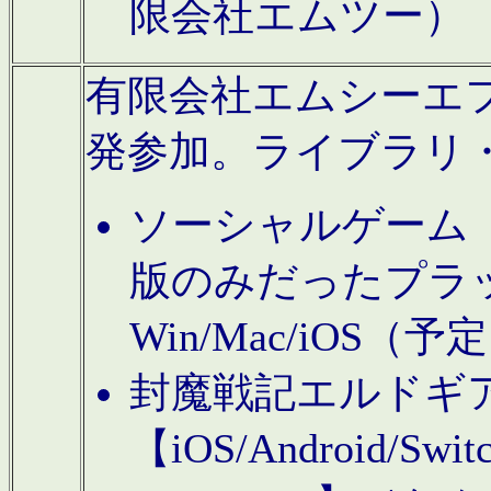
限会社エムツー）
有限会社エムシーエフに
発参加。ライブラリ
ソーシャルゲーム（タ
版のみだったプラ
Win/Mac/iOS（
封魔戦記エルドギ
【iOS/Android/Switc