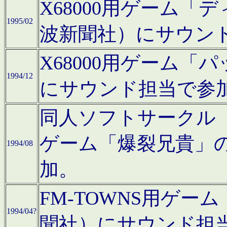
X68000用ゲーム「
1995/02
波新聞社）にサウン
X68000用ゲーム
1994/12
にサウンド担当で参
同人ソフトサークル「CA
ゲーム「爆裂兄貴」
1994/08
加。
FM-TOWNS用ゲ
1994/04?
聞社）にサウンド担