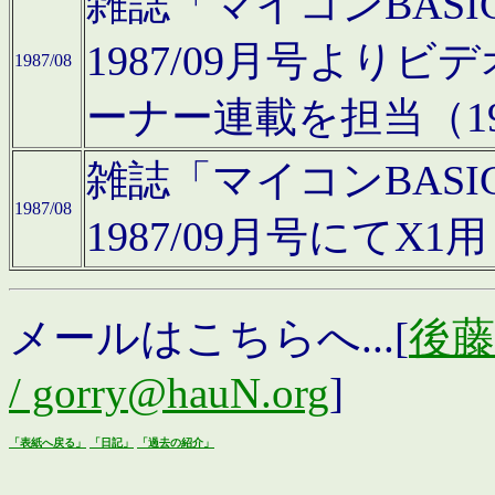
雑誌「マイコンBAS
1987/09月号より
1987/08
ーナー連載を担当（19
雑誌「マイコンBAS
1987/08
1987/09月号にて
メールはこちらへ...[
後藤浩
/ gorry@hauN.org
]
「表紙へ戻る」
「日記」
「過去の紹介」