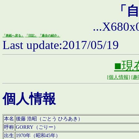
「
...X680x0 
「表紙へ戻る」
「日記」
「過去の紹介」
Last update:2017/05/19
■現
[個人情報]
[趣
個人情報
本名
後藤 浩昭（ごとう ひろあき）
呼称
GORRY（ごりー）
出生
1970年（昭和45年）