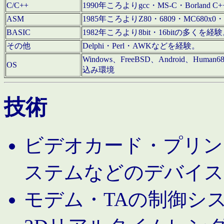
C/C++
1990年ころよりgcc・MS-C・Borland C+
ASM
1985年ころよりZ80・6809・MC680x0・
BASIC
1982年ころより8bit・16bitの多くを
その他
Delphi・Perl・AWKなどを経験。
Windows、FreeBSD、Android、Human
OS
込み環境
技術
ビデオカード・プリンタ
ステムなどのデバイス
モデム・TAの制御シ