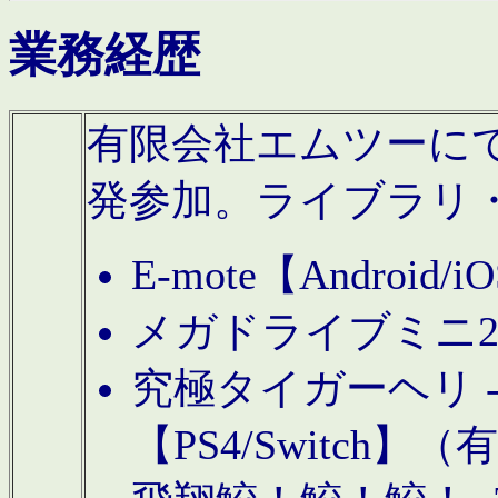
業務経歴
有限会社エムツーにてAn
発参加。ライブラリ
E-mote【Andro
メガドライブミニ
究極タイガーヘリ -TO
【PS4/Switch