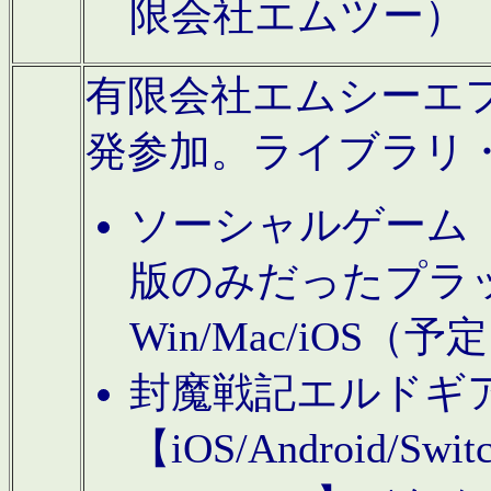
限会社エムツー）
有限会社エムシーエフに
発参加。ライブラリ
ソーシャルゲーム（タ
版のみだったプラ
Win/Mac/iOS（
封魔戦記エルドギ
【iOS/Android/Switc