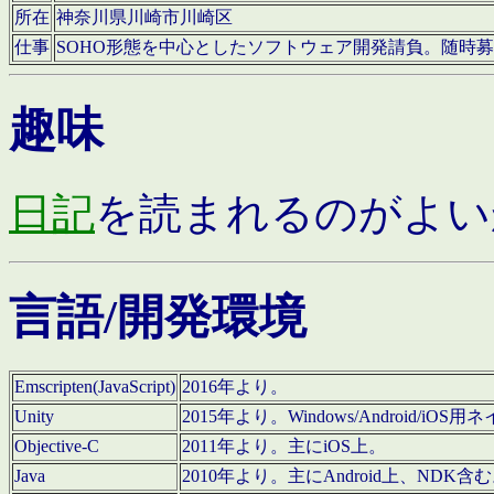
所在
神奈川県川崎市川崎区
仕事
SOHO形態を中心としたソフトウェア開発請負。随時
趣味
日記
を読まれるのがよい
言語/開発環境
Emscripten(JavaScript)
2016年より。
Unity
2015年より。Windows/Android
Objective-C
2011年より。主にiOS上。
Java
2010年より。主にAndroid上、NDK含