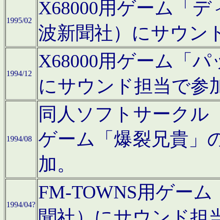
X68000用ゲーム「
1995/02
波新聞社）にサウン
X68000用ゲーム
1994/12
にサウンド担当で参
同人ソフトサークル「CA
ゲーム「爆裂兄貴」
1994/08
加。
FM-TOWNS用ゲ
1994/04?
聞社）にサウンド担