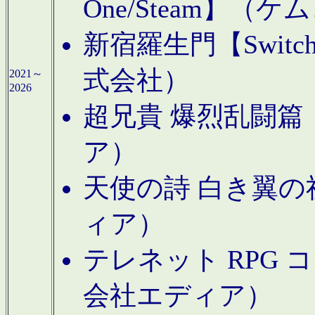
One/Steam】（ケ
新宿羅生門【Swi
式会社）
2021～
2026
超兄貴 爆烈乱闘篇【
ア）
天使の詩 白き翼の祈
ィア）
テレネット RPG 
会社エディア）