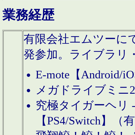
業務経歴
有限会社エムツーにてAn
発参加。ライブラリ
E-mote【Andro
メガドライブミニ
究極タイガーヘリ -TO
【PS4/Switch