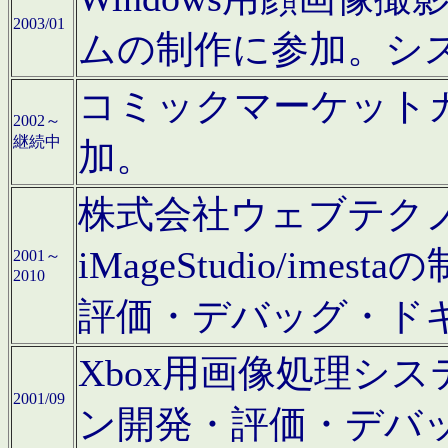
2003/01
ムの制作に参加。シ
コミックマーケット
2002～
継続中
加。
株式会社ウェブテクノロ
iMageStudio/i
2001～
2010
評価・デバッグ・ド
Xbox用画像処理シ
2001/09
ン開発・評価・デバ