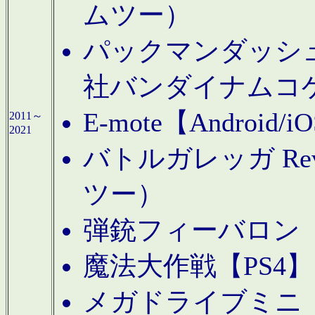
ムツー）
パックマンダッシュ！
社バンダイナムコ
E-mote【Andro
2011～
2021
バトルガレッガ Rev
ツー）
弾銃フィーバロン【
魔法大作戦【PS4
メガドライブミニ