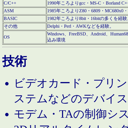
C/C++
1990年ころよりgcc・MS-C・Borland C+
ASM
1985年ころよりZ80・6809・MC680x0・
BASIC
1982年ころより8bit・16bitの多くを
その他
Delphi・Perl・AWKなどを経験。
Windows、FreeBSD、Android、Human
OS
込み環境
技術
ビデオカード・プリンタ
ステムなどのデバイス
モデム・TAの制御シ