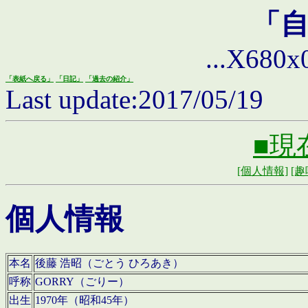
「
...X680x0 
「表紙へ戻る」
「日記」
「過去の紹介」
Last update:2017/05/19
■現
[個人情報]
[趣
個人情報
本名
後藤 浩昭（ごとう ひろあき）
呼称
GORRY（ごりー）
出生
1970年（昭和45年）