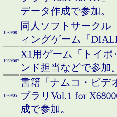
データ作成で参加。
同人ソフトサークル「C
1989/08
ィングゲーム「DIA
X1用ゲーム「トイ
1989/06?
ンド担当などで参加
書籍「ナムコ・ビデ
ブラリVol.1 for 
1989/05
成で参加。