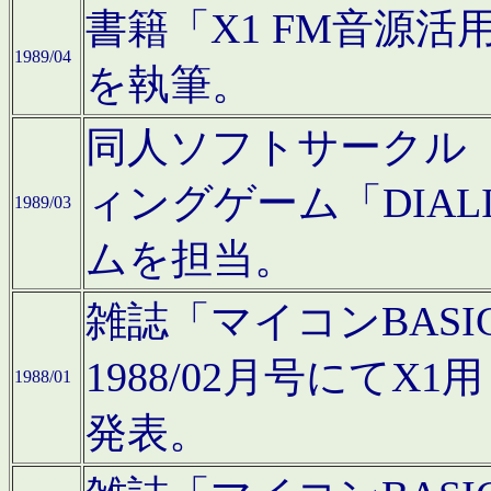
書籍「X1 FM音源
1989/04
を執筆。
同人ソフトサークル「C
ィングゲーム「DIA
1989/03
ムを担当。
雑誌「マイコンBAS
1988/02月号にてX
1988/01
発表。