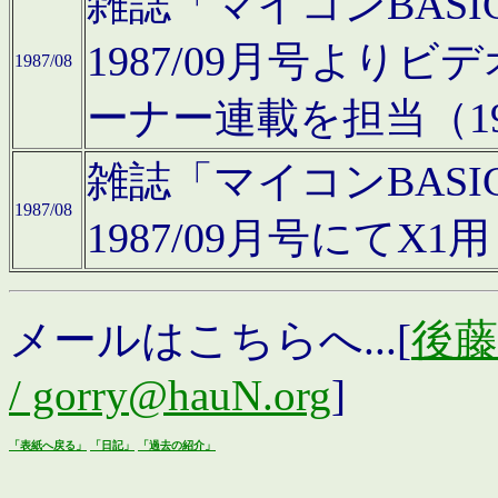
雑誌「マイコンBAS
1987/09月号より
1987/08
ーナー連載を担当（19
雑誌「マイコンBAS
1987/08
1987/09月号にて
メールはこちらへ...[
後藤浩
/ gorry@hauN.org
]
「表紙へ戻る」
「日記」
「過去の紹介」