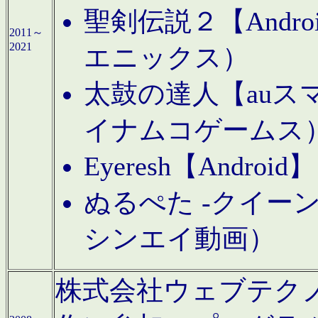
聖剣伝説２【Andr
2011～
2021
エニックス）
太鼓の達人【auス
イナムコゲームス
Eyeresh【And
ぬるぺた -クイーン
シンエイ動画）
株式会社ウェブテクノロジに