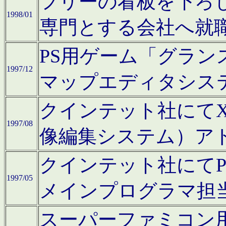
フリーの看板を下ろ
1998/01
専門とする会社へ就
PS用ゲーム「グラン
1997/12
マップエディタシス
クインテット社にてX68
1997/08
像編集システム）ア
クインテット社にて
1997/05
メインプログラマ担
スーパーファミコン