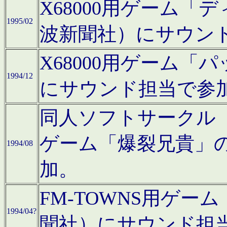
X68000用ゲーム「
1995/02
波新聞社）にサウン
X68000用ゲーム
1994/12
にサウンド担当で参
同人ソフトサークル「CA
ゲーム「爆裂兄貴」
1994/08
加。
FM-TOWNS用ゲ
1994/04?
聞社）にサウンド担