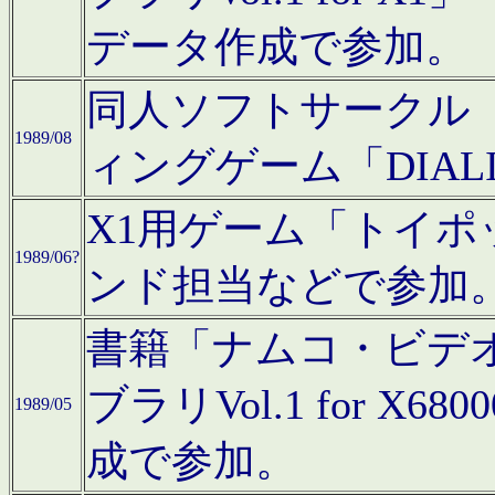
データ作成で参加。
同人ソフトサークル「C
1989/08
ィングゲーム「DIA
X1用ゲーム「トイ
1989/06?
ンド担当などで参加
書籍「ナムコ・ビデ
ブラリVol.1 for 
1989/05
成で参加。