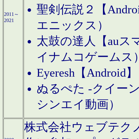
聖剣伝説２【Andr
2011～
2021
エニックス）
太鼓の達人【auス
イナムコゲームス
Eyeresh【And
ぬるぺた -クイーン
シンエイ動画）
株式会社ウェブテクノロジに