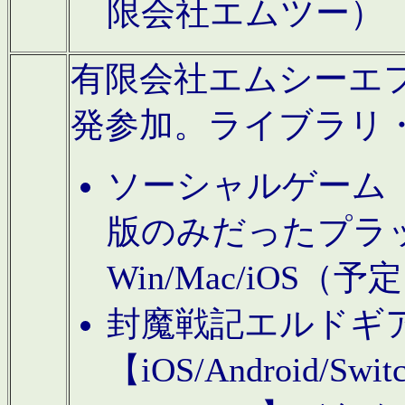
限会社エムツー）
有限会社エムシーエフに
発参加。ライブラリ
ソーシャルゲーム（タ
版のみだったプラ
Win/Mac/iOS（
封魔戦記エルドギ
【iOS/Android/Switc