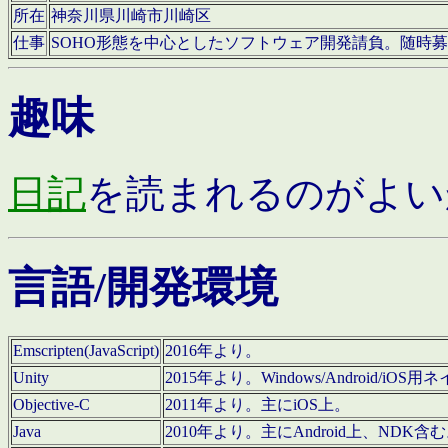
所在
神奈川県川崎市川崎区
仕事
SOHO形態を中心としたソフトウェア開発請負。随時
趣味
日記
を読まれるのがよい
言語/開発環境
Emscripten(JavaScript)
2016年より。
Unity
2015年より。Windows/Android
Objective-C
2011年より。主にiOS上。
Java
2010年より。主にAndroid上、NDK含