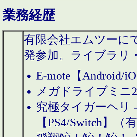
業務経歴
有限会社エムツーにてAn
発参加。ライブラリ
E-mote【Andro
メガドライブミニ
究極タイガーヘリ -TO
【PS4/Switch