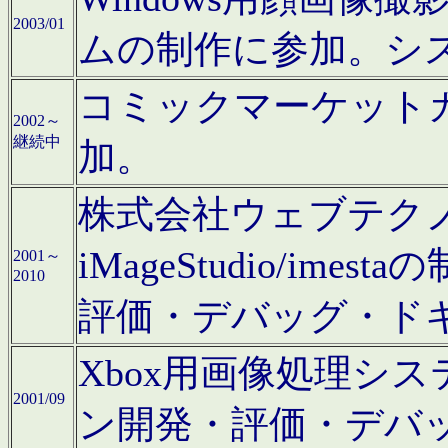
2003/01
ムの制作に参加。シ
コミックマーケット
2002～
継続中
加。
株式会社ウェブテクノロ
iMageStudio/i
2001～
2010
評価・デバッグ・ド
Xbox用画像処理シ
2001/09
ン開発・評価・デバ