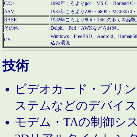
C/C++
1990年ころよりgcc・MS-C・Borland C+
ASM
1985年ころよりZ80・6809・MC680x0・
BASIC
1982年ころより8bit・16bitの多くを
その他
Delphi・Perl・AWKなどを経験。
Windows、FreeBSD、Android、Human
OS
込み環境
技術
ビデオカード・プリンタ
ステムなどのデバイス
モデム・TAの制御シ