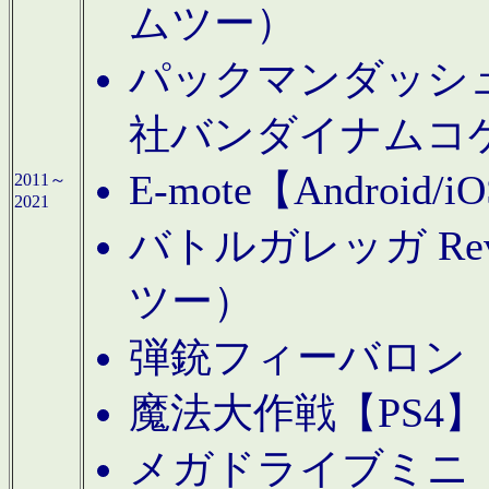
ムツー）
パックマンダッシュ！
社バンダイナムコ
E-mote【Andro
2011～
2021
バトルガレッガ Rev
ツー）
弾銃フィーバロン【
魔法大作戦【PS4
メガドライブミニ