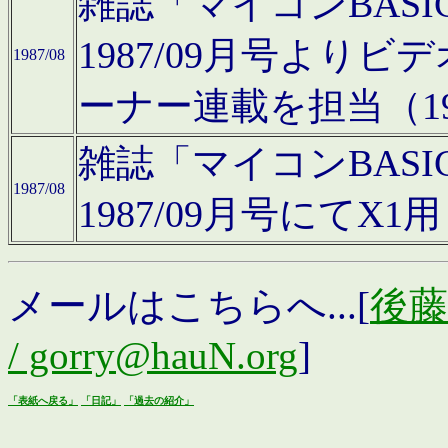
雑誌「マイコンBAS
1987/09月号より
1987/08
ーナー連載を担当（19
雑誌「マイコンBAS
1987/08
1987/09月号にて
メールはこちらへ...[
後藤浩
/ gorry@hauN.org
]
「表紙へ戻る」
「日記」
「過去の紹介」