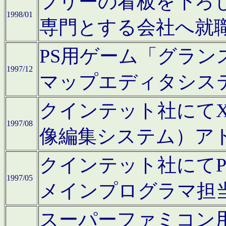
フリーの看板を下ろ
1998/01
専門とする会社へ就
PS用ゲーム「グラン
1997/12
マップエディタシス
クインテット社にてX68
1997/08
像編集システム）ア
クインテット社にて
1997/05
メインプログラマ担
スーパーファミコン