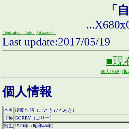
「
...X680x0 
「表紙へ戻る」
「日記」
「過去の紹介」
Last update:2017/05/19
■現
[個人情報]
[趣
個人情報
本名
後藤 浩昭（ごとう ひろあき）
呼称
GORRY（ごりー）
出生
1970年（昭和45年）