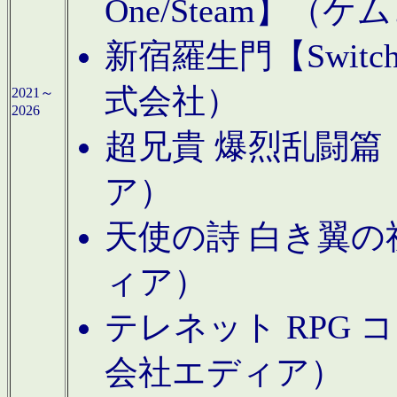
One/Steam】（ケ
新宿羅生門【Swi
式会社）
2021～
2026
超兄貴 爆烈乱闘篇【
ア）
天使の詩 白き翼の祈
ィア）
テレネット RPG 
会社エディア）