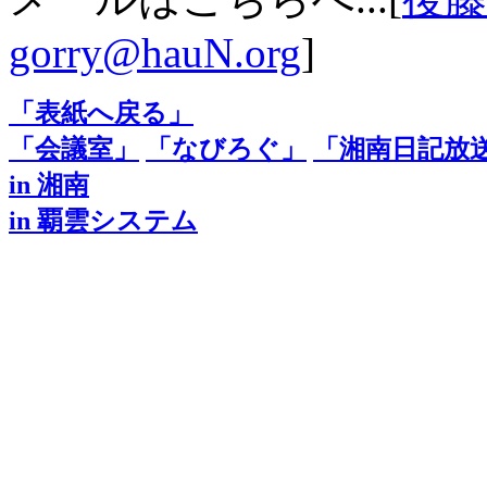
gorry@hauN.org
]
「表紙へ戻る」
「会議室」
「なびろぐ」
「湘南日記放送局
in 湘南
in 覇雲システム