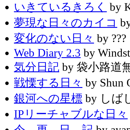
いきているきろく
by 
夢現な日々のカイコ
b
変化のない日々
by ???
Web Diary 2.3
by Winds
気分日記
by 袋小路道
戦慄する日々
by Shun
銀河への星標
by しば
IPリーチャブルな日々
今 更 日 記
by aya