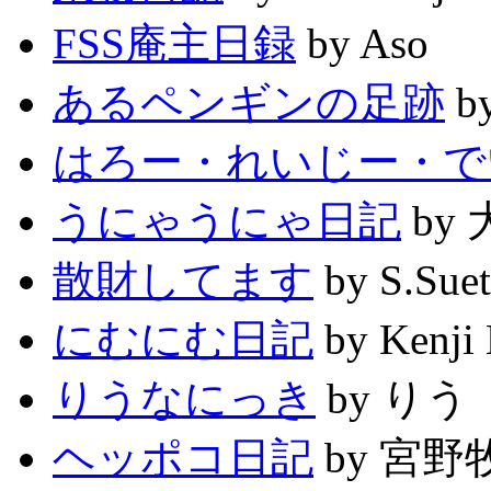
FSS庵主日録
by Aso
あるペンギンの足跡
b
はろー・れいじー・で
うにゃうにゃ日記
by
散財してます
by S.Suet
にむにむ日記
by Kenji
りうなにっき
by りう
ヘッポコ日記
by 宮野