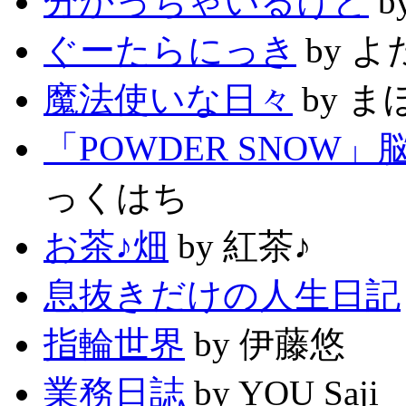
分かっちゃいるけど
b
ぐーたらにっき
by よ
魔法使いな日々
by 
「POWDER SNOW
っくはち
お茶♪畑
by 紅茶♪
息抜きだけの人生日記
指輪世界
by 伊藤悠
業務日誌
by YOU Saji