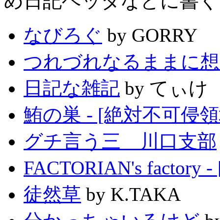
め日記ヘッダなどに書く
なびろぐ
by GORRY
つれづれなるままに想
日記な雑記
by てぃけ
鮪の巣 - [絶対不可侵領
グチ言う三 川口支部
FACTORIAN's factory
徒然草
by K.TAKA