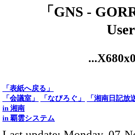
「GNS - GORRY
User
...X680x0 
「表紙へ戻る」
「会議室」
「なびろぐ」
「湘南日記放送局
in 湘南
in 覇雲システム
Last update: Monday, 07-N