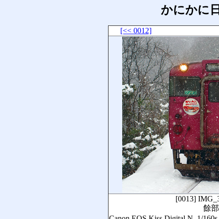
かにかに
[<< 0012]
[0013]
IMG_
餘部
Canon EOS Kiss Digital N, 1