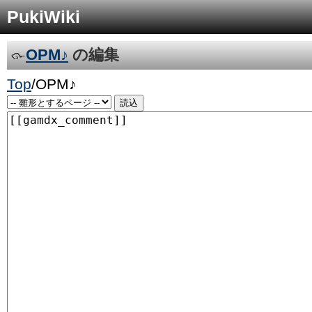
PukiWiki
OPM♪
の編集
Top
/
OPM♪