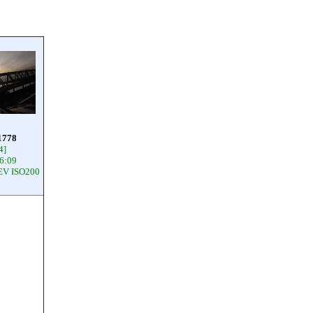
778
4]
6:09
EV ISO200