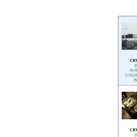
CR
[
01/
1/1024
I
CR
[