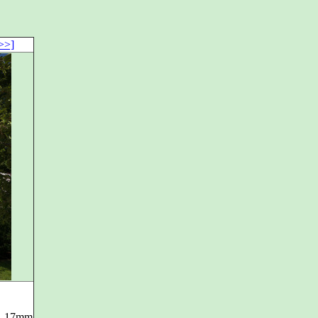
>>]
, 17mm