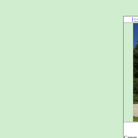
[<
Canon