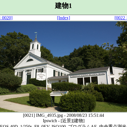
建物1
< 0020]
[Index]
[0022 
[0021]
IMG_4935.jpg
-
2008/08/23 15:51:44
Ipswich
-
[近景][建物]
 EOS 40D, 1/250s, F8, 0EV, ISO100, プログラムAE, 中央重点測光