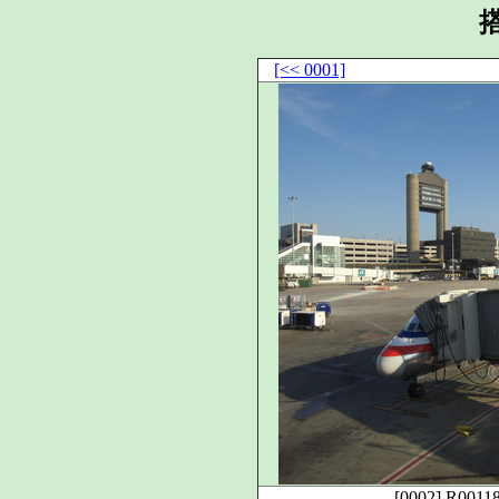
[<< 0001]
[0002]
R00118