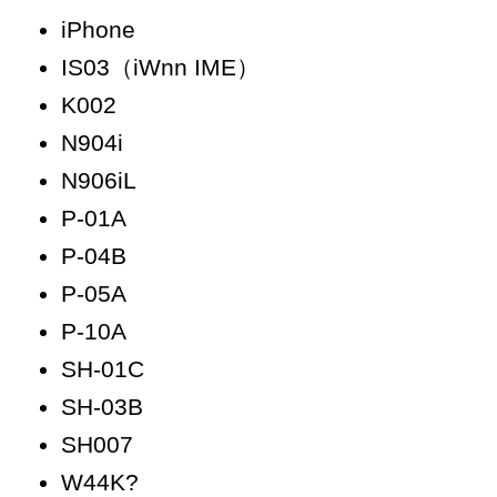
iPhone
IS03（iWnn IME）
K002
N904i
N906iL
P-01A
P-04B
P-05A
P-10A
SH-01C
SH-03B
SH007
W44K?