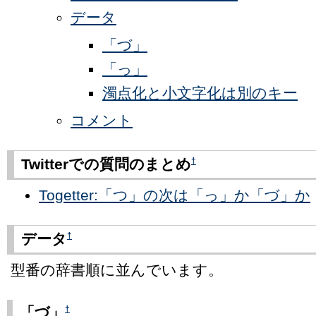
データ
「づ」
「っ」
濁点化と小文字化は別のキー
コメント
†
Twitterでの質問のまとめ
Togetter:「つ」の次は「っ」か「づ」か
†
データ
型番の辞書順に並んでいます。
†
「づ」