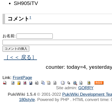
SH905iTV
†
コメント
お名前:
［＜＜ 戻る］
counter: today=4, yesterda
Link:
FrontPage
Site admin:
GORRY
PukiWiki 1.5.4
© 2001-2022
PukiWiki Development Te
180style
. Powered by PHP . HTML convert time: 