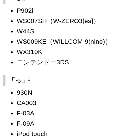
P902i
WS007SH（W-ZERO3[es]）
W44S
WS009KE（WILLCOM 9(nine)）
WX310K
ニンテンドー3DS
†
「っ」
930N
CA003
F-03A
F-09A
iPod touch