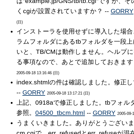
は"example.jp/GNS/tb/tb.cgi"です
くcgiが設置されていますか？ --
GORRY
(日)
インストーラを使用せずに導入した場合
ラムフォルダにあるtbフォルダを一段
いと、TB/CMは動作しません。ヘルプ
る事項なので、あとで追加しておきます。
2005-09-18 13:16:46 (日)
index.shtmlの件は確認しました。修
--
GORRY
2005-09-18 13:17:21 (日)
上記、0918aで修正しました。tbフォ
参照。
04500_tbcm.html
--
GORRY
2005-09-1
うまくいきました。ありがとうございま
cm.cgiで、err_refusedとerr_refus