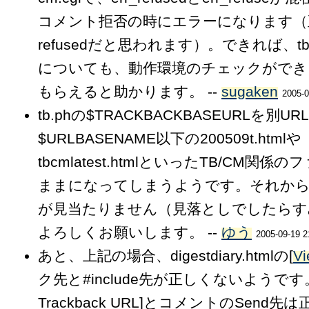
コメント拒否の時にエラーになります（
refusedだと思われます）。できれば、
についても、動作環境のチェックができ
もらえると助かります。 --
sugaken
2005-0
tb.phの$TRACKBACKBASEURLを別
$URLBASENAME以下の200509t.htmlや
tbcmlatest.htmlといったTB/CM関
ままになってしまうようです。それからgns_
が見当たりません（見落としでしたらす
よろしくお願いします。 --
ゆう
2005-09-19 2
あと、上記の場合、digestdiary.htmlの[
V
ク先と#include先が正しくないようです。
Trackback URL]とコメントのSend