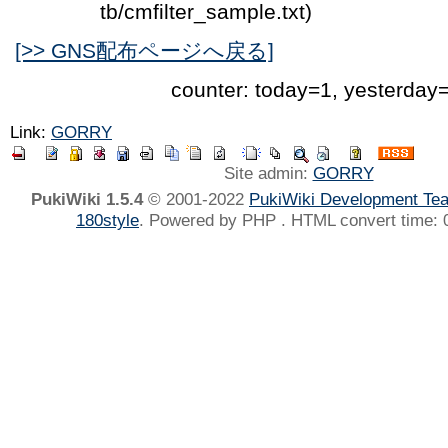
tb/cmfilter_sample.txt)
[>> GNS配布ページへ戻る]
counter: today=1, yesterday
Link:
GORRY
Site admin:
GORRY
PukiWiki 1.5.4
© 2001-2022
PukiWiki Development Te
180style
. Powered by PHP . HTML convert time: 