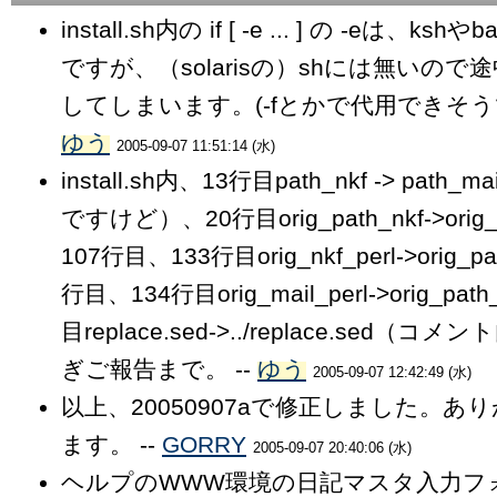
install.sh内の if [ -e ... ] の -eは、k
ですが、（solarisの）shには無いの
してしまいます。(-fとかで代用できそうで
ゆう
2005-09-07 11:51:14 (水)
install.sh内、13行目path_nkf -> path
ですけど）、20行目orig_path_nkf->orig_
107行目、133行目orig_nkf_perl->orig_pa
行目、134行目orig_mail_perl->orig_pat
目replace.sed->../replace.sed（
ぎご報告まで。 --
ゆう
2005-09-07 12:42:49 (水)
以上、20050907aで修正しました。あ
ます。 --
GORRY
2005-09-07 20:40:06 (水)
ヘルプのWWW環境の日記マスタ入力フ