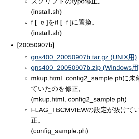
スクリプトのtypo修正。
(install.sh)
f [ -e ]をif [ -f ]に置換。
(install.sh)
[20050907b]
gns400_20050907b.tar.gz (UNIX用)
gns400_20050907b.zip (Windows用
mkup.html, config2_sample.
ていたのを修正。
(mkup.html, config2_sample.ph)
FLAG_TBCMVIEWの設定が抜け
正。
(config_sample.ph)