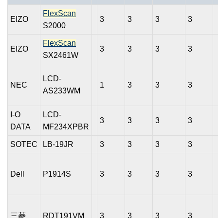
FlexScan
EIZO
3
3
3
3
S2000
FlexScan
EIZO
3
3
3
3
SX2461W
LCD-
NEC
1
3
3
3
AS233WM
I-O
LCD-
3
3
3
3
DATA
MF234XPBR
SOTEC
LB-19JR
3
3
3
3
Dell
P1914S
3
3
3
3
三菱
RDT191VM
3
3
3
3