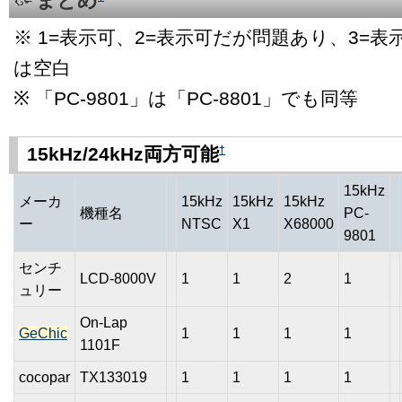
まとめ
※ 1=表示可、2=表示可だが問題あり、3=
は空白
※ 「PC-9801」は「PC-8801」でも同等
†
15kHz/24kHz両方可能
15kHz
メーカ
15kHz
15kHz
15kHz
機種名
PC-
ー
NTSC
X1
X68000
9801
センチ
LCD-8000V
1
1
2
1
ュリー
On-Lap
GeChic
1
1
1
1
1101F
cocopar
TX133019
1
1
1
1