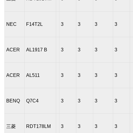
NEC
F14T2L
3
3
3
3
ACER
AL1917 B
3
3
3
3
ACER
AL511
3
3
3
3
BENQ
Q7C4
3
3
3
3
三菱
RDT178LM
3
3
3
3