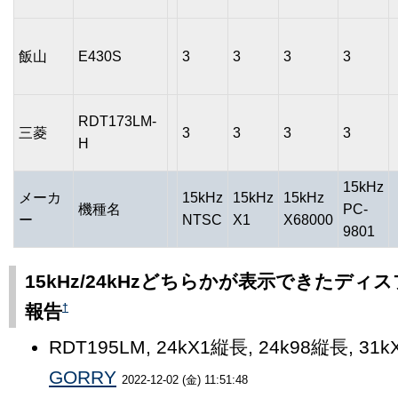
飯山
E430S
3
3
3
3
RDT173LM-
三菱
3
3
3
3
H
15kHz
メーカ
15kHz
15kHz
15kHz
機種名
PC-
ー
NTSC
X1
X68000
9801
15kHz/24kHzどちらかが表示できたディ
†
報告
RDT195LM, 24kX1縦長, 24k98縦長, 31k
GORRY
2022-12-02 (金) 11:51:48