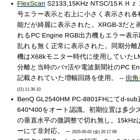
FlexScan
S2133,15KHz NTSC/15ＫＨｚ
号エラー表示と右上に小さく表示され各
能だが綺麗に表示された。XRGB-3だと
れるPC Engine RGB出力機もエラー
乱れも無く正常に表示された。同期分離
機はX68kモニター時代に使用していたLM
分離と当時のバｯ活や電波新聞社のPC En
記載されていた増幅回路を使用。 --
街角
(日) 11:36:10
BenQ GL2540HM PC-8801FHにてd-s
640*400をオート認識。初期位置は多
の垂直水平の微調整で切れ無し。15kHz
ーにて非対応。 --
2025-05-02 (金) 20:17:09