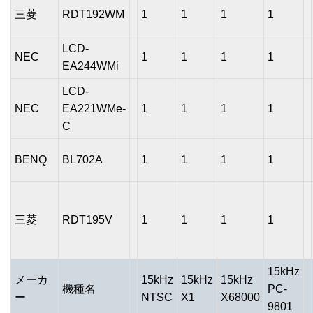
三菱
RDT192WM
1
1
1
1
LCD-
NEC
1
1
1
1
EA244WMi
LCD-
NEC
EA221WMe-
1
1
1
1
C
BENQ
BL702A
1
1
1
1
三菱
RDT195V
1
1
1
1
15kHz
メーカ
15kHz
15kHz
15kHz
機種名
PC-
ー
NTSC
X1
X68000
9801