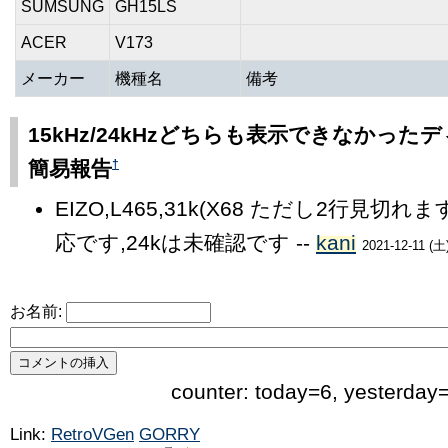
SUMSUNG
GH15LS
ACER
V173
メーカー
機種名
備考
15kHz/24kHzどちらも表示できなかった
†
簡易報告
EIZO,L465,31k(X68 ただし2行見切れま
応です,24kは未確認です --
kani
2021-12-11 (土
お名前:
counter: today=6, yesterday
Link:
RetroVGen
GORRY