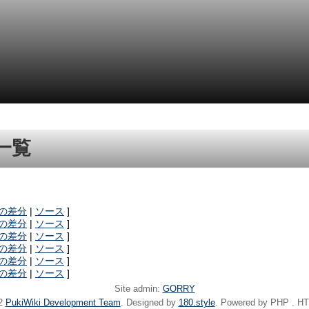
一覧
の差分
|
ソース
]
の差分
|
ソース
]
の差分
|
ソース
]
の差分
|
ソース
]
の差分
|
ソース
]
の差分
|
ソース
]
Site admin:
GORRY
22
PukiWiki Development Team
. Designed by
180.style
. Powered by PHP . HT