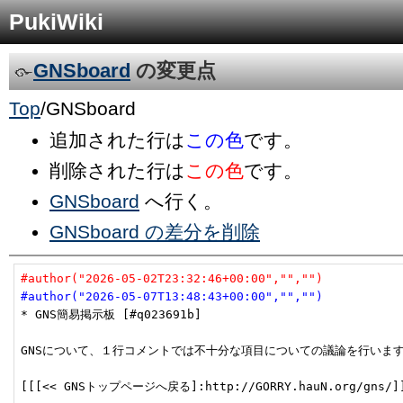
PukiWiki
GNSboard
の変更点
Top
/
GNSboard
追加された行は
この色
です。
削除された行は
この色
です。
GNSboard
へ行く。
GNSboard の差分を削除
#author("2026-05-02T23:32:46+00:00","","")
#author("2026-05-07T13:48:43+00:00","","")
* GNS簡易掲示板 [#q023691b]

GNSについて、１行コメントでは不十分な項目についての議論を行います
[[[<< GNSトップページへ戻る]:http://GORRY.hauN.org/gns/]]