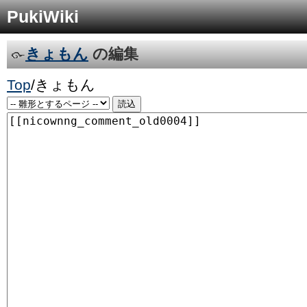
PukiWiki
きょもん
の編集
Top
/
きょもん