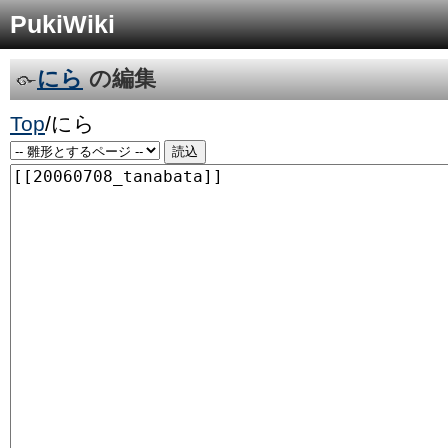
PukiWiki
にら
の編集
Top
/
にら