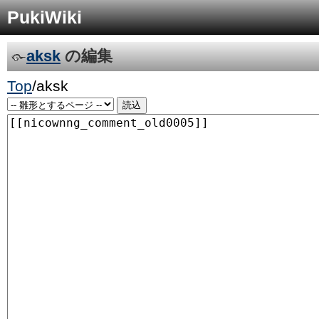
PukiWiki
aksk
の編集
Top
/
aksk