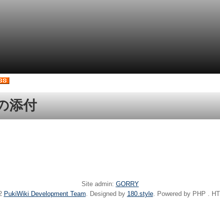
の添付
Site admin:
GORRY
22
PukiWiki Development Team
. Designed by
180.style
. Powered by PHP . HT