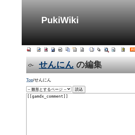
PukiWiki
せんにん
の編集
Top
/
せんにん