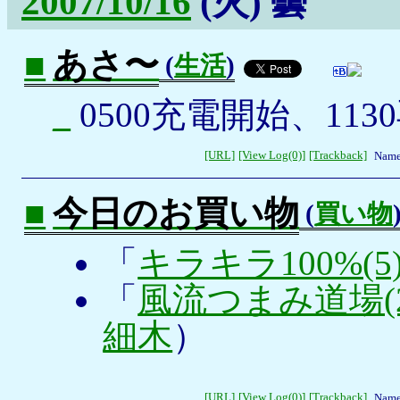
2007/10/16
(火)
曇
■
あさ〜
(
生活
)
_
0500充電開始、113
[URL]
[View Log(0)]
[Trackback]
Name
■
今日のお買い物
(
買い物
「
キラキラ100%(5
「
風流つまみ道場(2
細木
）
[URL]
[View Log(0)]
[Trackback]
Name