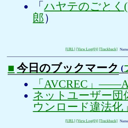
「
ハヤテのごとく(1
郎
）
[URL]
[View Log(0)]
[Trackback]
Name
■
今日のブックマーク
(
「AVCREC」——
ネットユーザー団
ウンロード違法化
[URL]
[View Log(0)]
[Trackback]
Name