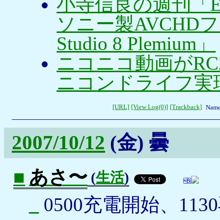
小寺信良の週刊「Elec
ソニー製AVCHDフ
Studio 8 Plemium」
ニコニコ動画がR
ニコンドライフ実
[URL]
[View Log(0)]
[Trackback]
Name
2007/10/12
(金)
曇
■
あさ〜
(
生活
)
_
0500充電開始、113