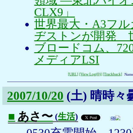
領域 —東北パイオ
CLX9」
世界最大・A3フ
ヂストンが開発 
ブロードコム、72
メディアLSI
[URL]
[View Log(0)]
[Trackback]
Name
2007/10/20
(土)
晴時々
■
あさ〜
(
生活
)
_
0530充電開始、123