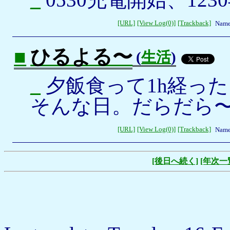
[URL]
[View Log(0)]
[Trackback]
Name
■
ひるよる〜
(
生活
)
_
夕飯食って1h経っ
そんな日。だらだら
[URL]
[View Log(0)]
[Trackback]
Name
[後日へ続く]
[年次一