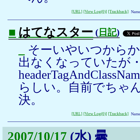
[URL]
[View Log(0)]
[Trackback]
Name
■
はてなスター
(
日記
)
_
そーいやいつからか
出なくなっていたが・・・H
headerTagAndCl
らしい。自前でちゃ
決。
[URL]
[View Log(0)]
[Trackback]
Name
2007/10/17
(水)
曇