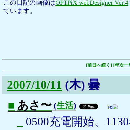
この日記の画像は
OPTPiX webDesigner Ver.4
ています。
[前日へ続く]
[年次一
2007/10/11
(木)
曇
■
あさ〜
(
生活
)
_
0500充電開始、113