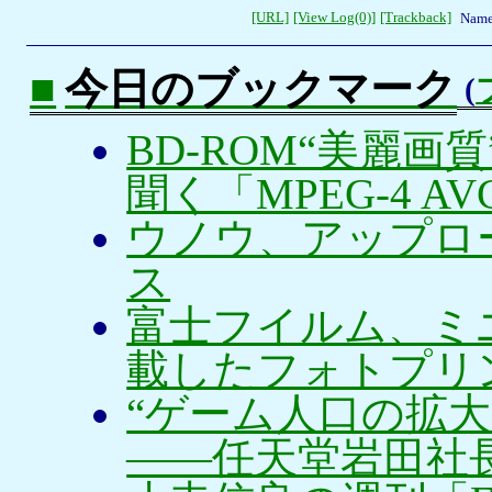
[URL]
[View Log(0)]
[Trackback]
Name
■
今日のブックマーク
(
BD-ROM“美麗画
聞く「MPEG-4 
ウノウ、アップロ
ス
富士フイルム、ミ
載したフォトプリンタ「F
“ゲーム人口の拡大
——任天堂岩田社長 (