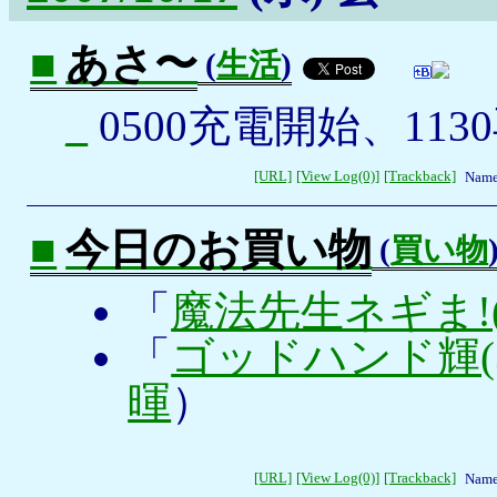
■
あさ〜
(
生活
)
_
0500充電開始、113
[URL]
[View Log(0)]
[Trackback]
Name
■
今日のお買い物
(
買い物
「
魔法先生ネギま!(
「
ゴッドハンド輝(3
暉
）
[URL]
[View Log(0)]
[Trackback]
Name