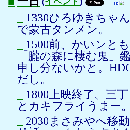
■
一日
(
イベント
)
_
1330ひろゆきちゃ
で蒙古タンメン。
_
1500前、かいンと
「朧の森に棲む鬼」
申し分ないかと。HD
だし。
_
1800上映終了、三
とカキフライうまー
_
2030まさみやへ移