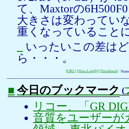
て、Maxtorの6H500
大きさは変わってい
重くなっていること
_
いったいこの差はど
ら・・・。
[URL]
[View Log(0)]
[Trackback]
Name
■
今日のブックマーク
(
リコー、「GR DI
音質をユーザーが