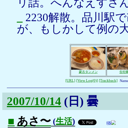
リ話。へんなえすさ
_
2230解散。品川駅
が、もしかして例の
蒙古タンメン
生牡
[URL]
[View Log(0)]
[Trackback]
Name
2007/10/14
(日)
曇
■
あさ〜
(
生活
)