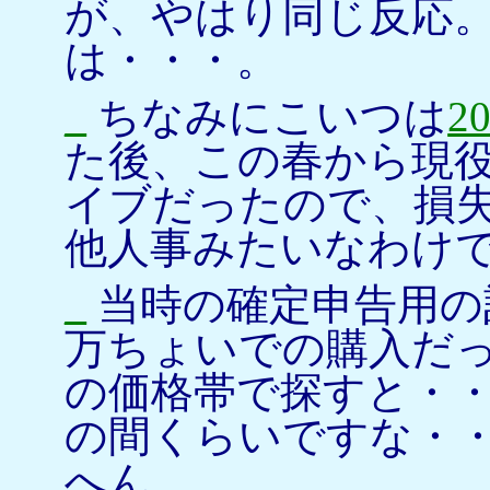
が、やはり同じ反応
は・・・。
_
ちなみにこいつは
2
た後、この春から現
イブだったので、損
他人事みたいなわけ
_
当時の確定申告用の
万ちょいでの購入だ
の価格帯で探すと・・・
の間くらいですな・
へん。