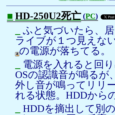
■
HD-250U2死亡
(
PC
)
_
ふと気づいたら、居間
ライブが１つ見えな
の電源が落ちてる。
_
電源を入れると回り
OSの認識音が鳴るが
外し音が鳴ってリリ
れる状態。HDDから
_
HDDを摘出して別の