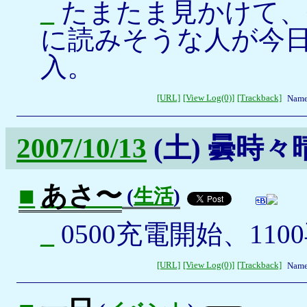
_
たまたま見かけて、
に読みそうな人が今
入。
[URL]
[View Log(0)]
[Trackback]
Name
2007/10/13
(土)
曇時々
■
あさ〜
(
生活
)
_
0500充電開始、110
[URL]
[View Log(0)]
[Trackback]
Name