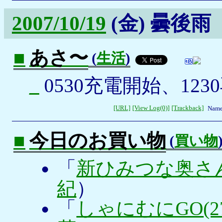
2007/10/19
(金)
曇後雨
■
あさ〜
(
生活
)
_
0530充電開始、123
[URL]
[View Log(0)]
[Trackback]
Name
■
今日のお買い物
(
買い物
「
新ひみつな奥さん
紀
）
「
しゃにむにGO(27