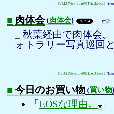
[URL]
[View Log(0)]
[Trackback]
Name
■
肉体会
(
肉体会
)
_
秋葉経由で肉体会。
ォトラリー写真巡回
[URL]
[View Log(0)]
[Trackback]
Name
■
今日のお買い物
(
買い物
「
EOSな理由。
」