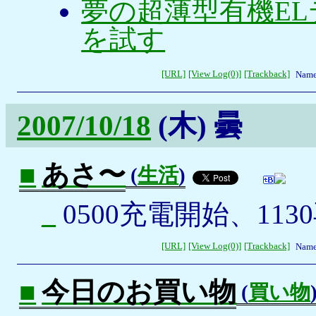
夢の超薄型有機EL
を試す
[URL]
[View Log(0)]
[Trackback]
Name
2007/10/18
(木)
曇
■
あさ〜
(
生活
)
_
0500充電開始、113
[URL]
[View Log(0)]
[Trackback]
Name
■
今日のお買い物
(
買い物