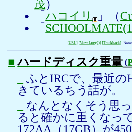
茂
）
「
ハコイリ
」（
Cu
「
SCHOOLMATE(1
[URL]
[View Log(0)]
[Trackback]
Name
■
ハードディスク重量
(
_
ふとIRCで、最近の
きているちう話が。
_
なんとなくそう思っ
ると確かに重くなって
172AA（17GB）が