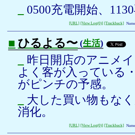
_
0500充電開始、113
[URL]
[View Log(0)]
[Trackback]
Name
■
ひるよる〜
(
生活
)
_
昨日開店のアニメイ
よく客が入っている
がピンチの予感。
_
大した買い物もなく
消化。
[URL]
[View Log(0)]
[Trackback]
Name