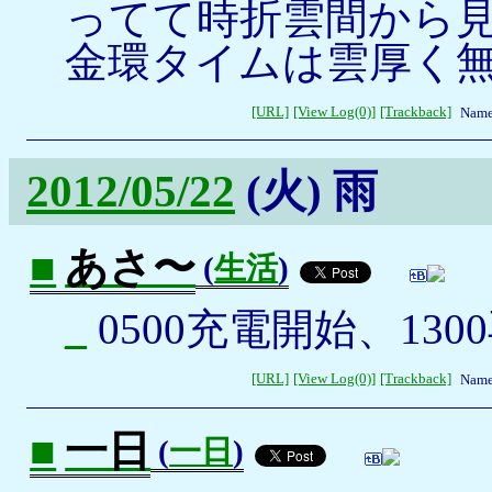
ってて時折雲間から
金環タイムは雲厚く
[URL]
[View Log(0)]
[Trackback]
Name
2012/05/22
(火)
雨
■
あさ〜
(
生活
)
_
0500充電開始、130
[URL]
[View Log(0)]
[Trackback]
Name
■
一日
(
一日
)