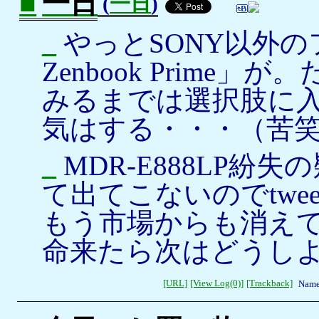
■
一日
(
一日
)
_
やっとSONY以外のフ
Zenbook Prim
みるまでは選択肢に
気はする・・・（苦
_
MDR-E888LP紛
て出てこないのでtwe
もう市場からも消え
命来たら次はどうし
[URL]
[View Log(0)]
[Trackback]
Name