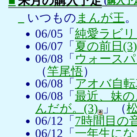
■
来月の購入予定
(
購入予
_
いつもの
まんが王
。
06/05「
純愛ラビリン
06/07「
夏の前日(3
06/08「
ウォースパ
（
竿尾悟
）
06/08「
アオバ自転車
06/08「
最近、妹の
んだが。(3)
」（
06/12「
7時間目の音
06/12「
一年生にな