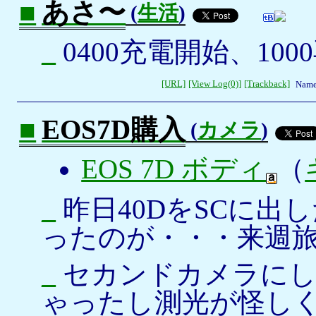
■
あさ〜
(
生活
)
_
0400充電開始、100
[URL]
[View Log(0)]
[Trackback]
Name
■
EOS7D購入
(
カメラ
)
EOS 7D ボディ
（
_
昨日40DをSCに出
ったのが・・・来週
_
セカンドカメラにし
ゃったし測光が怪し