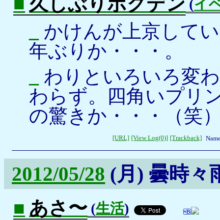
■
久しぶりボクデン
(
イ
_
かけんが上京してい
年ぶりか・・・。
_
わりといろいろ変わ
わらず。四角いプリ
の驚きか・・・（笑
[URL]
[View Log(0)]
[Trackback]
Name
2012/05/28
(月)
曇時々
■
あさ〜
(
生活
)