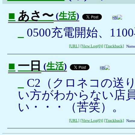
■
あさ〜
(
生活
)
_
0500充電開始、110
[URL]
[View Log(0)]
[Trackback]
Name
■
一日
(
生活
)
_
C2（クロネコの送
い方がわからない店
い・・・（苦笑）。
[URL]
[View Log(0)]
[Trackback]
Name