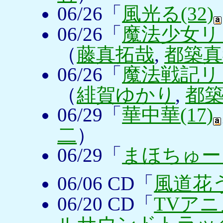
06/26「
風光る(32)
06/26「
魔法少女リリ
（
藤真拓哉
,
都築真
06/26「
魔法戦記リリ
（
緋賀ゆかり
,
都
06/29「
華中華(17)
二
）
06/29「
まほちゅー！
06/06 CD「
風道花
06/20 CD「
TVア