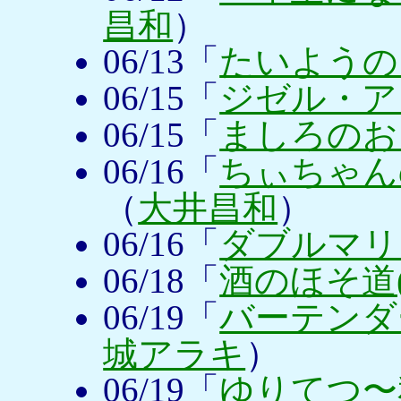
昌和
）
06/13「
たいようのい
06/15「
ジゼル・アラ
06/15「
ましろのおと
06/16「
ちぃちゃん
（
大井昌和
）
06/16「
ダブルマリ
06/18「
酒のほそ道(
06/19「
バーテンダー a
城アラキ
）
06/19「
ゆりてつ〜