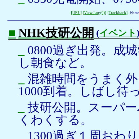
[URL]
[View Log(0)]
[Trackback]
Name
■
NHK技研公開
(
イベント
_
0800過ぎ出発。成城
し朝食など。
_
混雑時間をうまく外
1000到着。しばし
_
技研公開。スーパーハ
くわくする。
_
1300過ぎ１周おわ