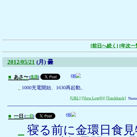
[前日へ続く]
[年次一
2012/05/21
(月)
曇
■
あさ〜
(
生活
)
_
1000充電開始、1630再起動。
[URL]
[View Log(0)]
[Trackback]
Name
■
一日
(
一日
)
_
寝る前に金環日食見