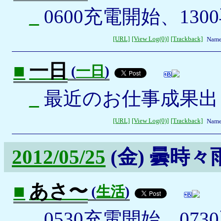
_
0600充電開始、130
[URL]
[View Log(0)]
[Trackback]
Name
■
一日
(
一日
)
_
最近のお仕事成果出
[URL]
[View Log(0)]
[Trackback]
Name
2012/05/25
(金)
曇時々
■
あさ〜
(
生活
)
_
0530充電開始、073