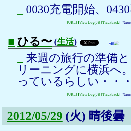
_
0030充電開始、043
[URL]
[View Log(0)]
[Trackback]
Name
■
ひる〜
(
生活
)
_
来週の旅行の準備とし
リーニングに横浜へ
っているらしい・・
[URL]
[View Log(0)]
[Trackback]
Name
2012/05/29
(火)
晴後曇