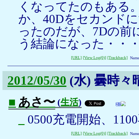
くなってたのもある。K
か、40Dをセカンド
ったのだが、7Dの前
う結論になった・・
[URL]
[View Log(0)]
[Trackback]
Name
2012/05/30
(水)
曇時々
■
あさ〜
(
生活
)
_
0500充電開始、110
[URL]
[View Log(0)]
[Trackback]
Name