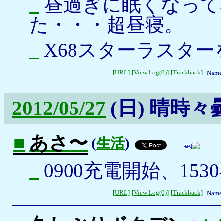
_
昼過ぎに眠くなって
た・・・超昼寝。
_
X68スターラスタ
[URL]
[View Log(0)]
[Trackback]
Name
2012/05/27
(日)
晴時々
■
あさ〜
(
生活
)
_
0900充電開始、153
[URL]
[View Log(0)]
[Trackback]
Name