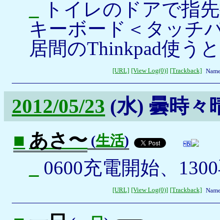
_
トイレのドアで指先
キーボード＜タッチ
居間のThinkpad
[URL]
[View Log(0)]
[Trackback]
Name
2012/05/23
(水)
曇時々
■
あさ〜
(
生活
)
_
0600充電開始、130
[URL]
[View Log(0)]
[Trackback]
Name