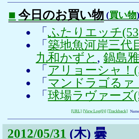
■
今日のお買い物
(
買い物
「
ふたりエッチ(53
「
築地魚河岸三代目(
九和かずと
,
鍋島
「
アリョーシャ！(3
「
マンドラゴるァ！
「
球場ラヴァーズ(5
[URL]
[View Log(0)]
[Trackback]
Name
2012/05/31
(木)
曇