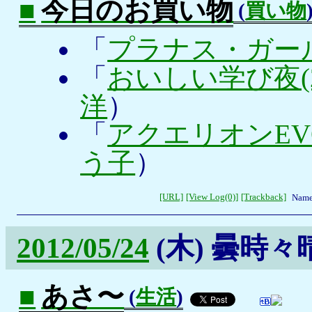
■
今日のお買い物
(
買い物
「
プラナス・ガール
「
おいしい学び夜(2
洋
）
「
アクエリオンEV
う子
）
[URL]
[View Log(0)]
[Trackback]
Name
2012/05/24
(木)
曇時々
■
あさ〜
(
生活
)