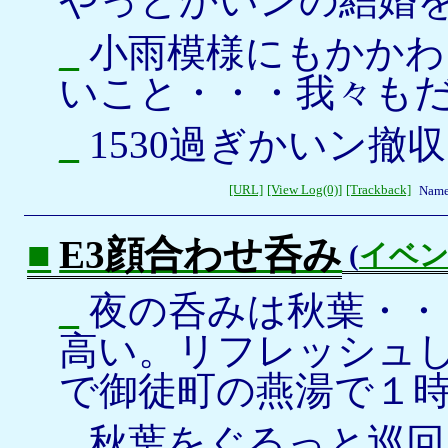
やっとかいンの結婚
_
小雨模様にもかかわ
いこと・・・我々も
_
1530過ぎかいン撤収
[URL]
[View Log(0)]
[Trackback]
Name
■
E3顔合わせ呑み
(
イベ
_
夜の呑みは秋葉・・
高い。リフレッシュ
で御徒町の燕湯で１
_
秋葉をぐるっと巡回し