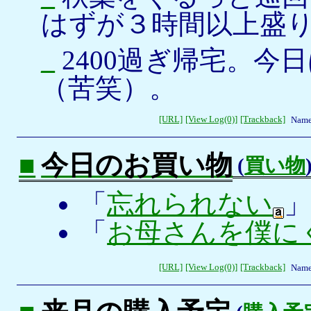
はずが３時間以上盛
_
2400過ぎ帰宅。今
（苦笑）。
[URL]
[View Log(0)]
[Trackback]
Name
■
今日のお買い物
(
買い物
「
忘れられない
「
お母さんを僕にく
[URL]
[View Log(0)]
[Trackback]
Name