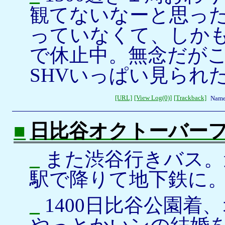
観てないなーと思っ
っていなくて、しか
で休止中。無念だが
SHVいっぱい見られ
[URL]
[View Log(0)]
[Trackback]
Name
■
日比谷オクトーバー
_
また渋谷行きバス。
駅で降りて地下鉄に
_
1400日比谷公園着