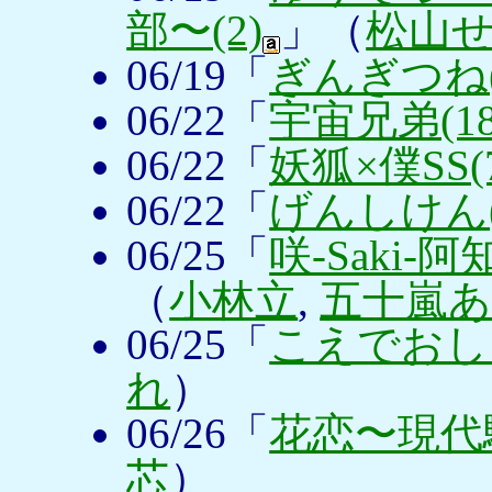
部〜(2)
」（
松山
06/19「
ぎんぎつね(
06/22「
宇宙兄弟(18
06/22「
妖狐×僕SS(
06/22「
げんしけん(
06/25「
咲-Saki-阿知賀
（
小林立
,
五十嵐
06/25「
こえでおしご
れ
）
06/26「
花恋〜現代騎
芯
）