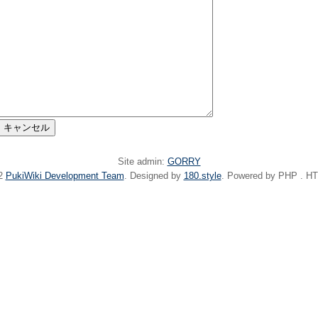
Site admin:
GORRY
22
PukiWiki Development Team
. Designed by
180.style
. Powered by PHP . HT