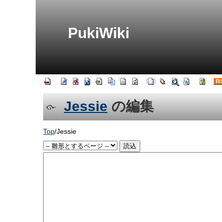
PukiWiki
Jessie
の編集
Top
/
Jessie