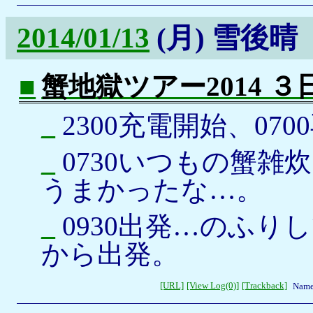
2014/01/13
(月)
雪後晴
■
蟹地獄ツアー2014 
_
2300充電開始、070
_
0730いつもの蟹雑
うまかったな…。
_
0930出発…のふり
から出発。
[URL]
[View Log(0)]
[Trackback]
Name