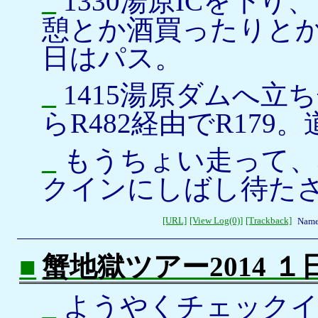
_
1330湯原ICを下
憩とか酒買ったりと
日はパス。
_
1415湯原ダムへ立
らR482経由でR179
_
もうちょい走って、花
クインにしばし待た
[URL]
[View Log(0)]
[Trackback]
Name
■
蟹地獄ツアー2014 
_
ようやくチェックイン