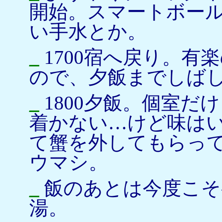
開始。スマートボー
い手水とか。
_
1700宿へ戻り。有
ので、夕飯までしば
_
1800夕飯。個室だ
着かない…けど味は
て蟹を外してもらっ
ウマシ。
_
飯のあとは今度こそ
湯。