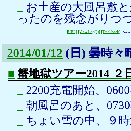
_
お土産の大風呂敷と
ったのを残念がりつつ
[URL]
[View Log(0)]
[Trackback]
Name
2014/01/12
(日)
曇時々
■
蟹地獄ツアー2014 
_
2200充電開始、060
_
朝風呂のあと、073
_
ちょい雪の中、９時