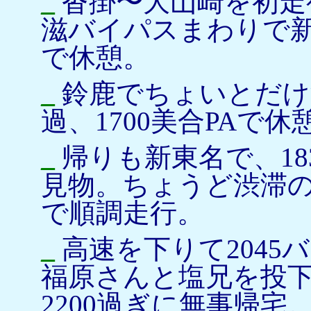
_
沓掛〜大山崎を初走
滋バイパスまわりで新名
で休憩。
_
鈴鹿でちょいとだけ
過、1700美合PAで休
_
帰りも新東名で、18
見物。ちょうど渋滞
で順調走行。
_
高速を下りて2045
福原さんと塩兄を投
2200過ぎに無事帰宅