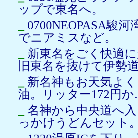
ップで東名へ。
_
0700NEOPASA
でニアミスなど。
_
新東名をごく快適に
旧東名を抜けて伊勢道へ
_
新名神もお天気よく、
油。リッター172円か
_
名神から中央道へ入り
っかけうどんセット