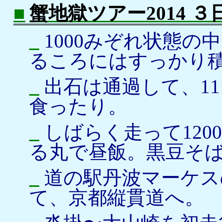
■
蟹地獄ツアー2014 
_
1000みぞれ状態の
るころにはすっかり
_
出石は通過して、11
食ったり。
_
しばらく走って120
る丸で昼飯。黒豆そ
_
道の駅丹波マーケス
て、京都縦貫道へ。