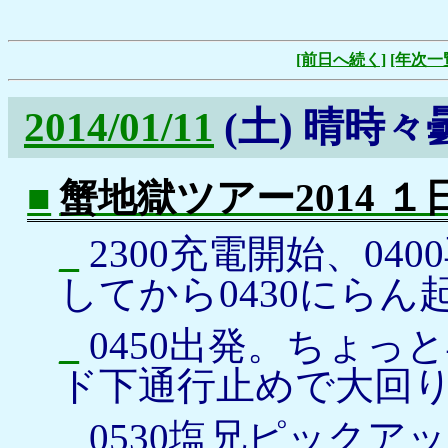
[前日へ続く]
[年次一
2014/01/11
(土)
晴時々
■
蟹地獄ツアー2014 
_
2300充電開始、04
してから0430にらん
_
0450出発。ちょっ
ド下通行止めで大回
_
0530塩兄ピックア