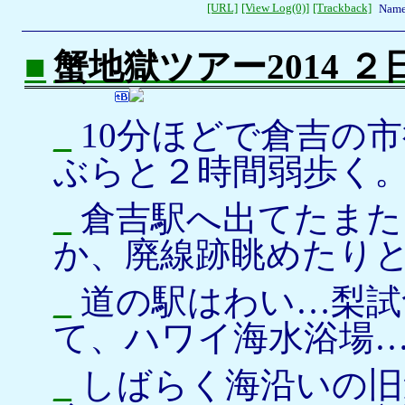
[URL]
[View Log(0)]
[Trackback]
Name
■
蟹地獄ツアー2014 
_
10分ほどで倉吉の
ぶらと２時間弱歩く
_
倉吉駅へ出てたまた
か、廃線跡眺めたり
_
道の駅はわい…梨試
て、ハワイ海水浴場
_
しばらく海沿いの旧