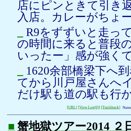
店にピンときて引き返
入店。カレーがちょ
_
R9をずずいと走って
の時間に来ると普段
いったー」感が強く
_
1620余部橋梁下へ
てから川戸屋さんへ
だけ駅も道の駅も行
[URL]
[View Log(0)]
[Trackback]
Name
■
蟹地獄ツアー2014 