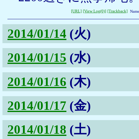
[URL]
[View Log(0)]
[Trackback]
Name
2014/01/14
(火)
2014/01/15
(水)
2014/01/16
(木)
2014/01/17
(金)
2014/01/18
(土)