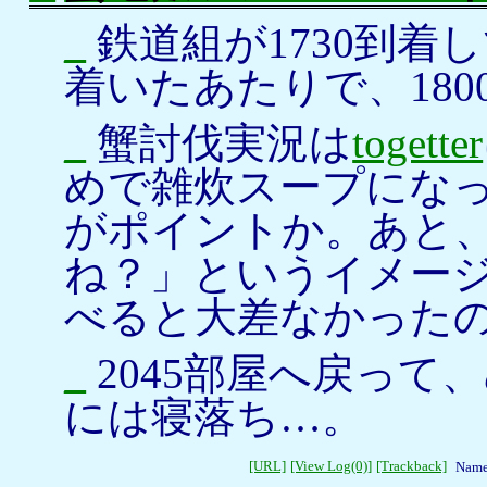
_
鉄道組が1730到着
着いたあたりで、180
_
蟹討伐実況は
togetter
めで雑炊スープにな
がポイントか。あと
ね？」というイメー
べると大差なかった
_
2045部屋へ戻って
には寝落ち…。
[URL]
[View Log(0)]
[Trackback]
Name