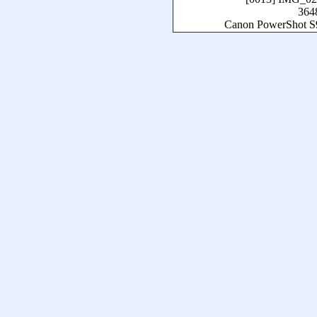
364
Canon PowerShot S9