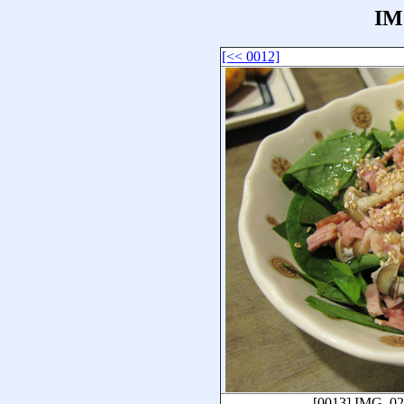
IM
[<< 0012]
[0013]
IMG_02