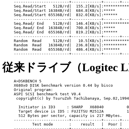
------------------------+-------------+-------+---
Seq.Read/Start   512B/rd|  155.2[KB/s]:***********
Seq.Read/Start 16384B/rd|  684.8[KB/s]:*****

Seq.Read/Start 65536B/rd|  832.0[KB/s]:******

------------------------+-------------+-------+---
Seq.Read/ End    512B/rd|  146.4[KB/s]:***********
Seq.Read/ End  16384B/rd|  700.8[KB/s]:*****

Seq.Read/ End  65536B/rd|  819.2[KB/s]:******

------------------------+-------------+-------+---
Random  Read     512B/rd|   10.5[KB/s]:***********

Random  Read   16384B/rd|  236.8[KB/s]:**********

Random  Read   65536B/rd|  486.4[KB/s]:*******

従来ドライブ（Logitec
A>DSKBENCH 5

X680x0 DISK benchmark version 0.44 by bisco

Original program:

ASPI SCSI benchmark test V0.4 

 copyright(c) by TsuruZoh Tachibanaya, Sep.02,1994

  Initiator is ID3     : SHARP   X68040          0
  Target device is ID5 : FUJITSU M2512A          1
  512 Bytes per sector, capacity is 217 MBytes.

------------------------+-------------+-------+---
        Test mode       :    result   |  Poor |   
------------------------+-------------+-------+---