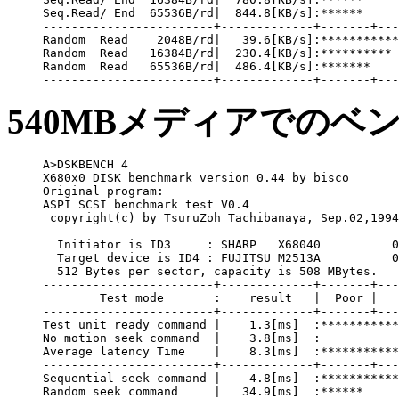
Seq.Read/ End  65536B/rd|  844.8[KB/s]:******

------------------------+-------------+-------+---
Random  Read    2048B/rd|   39.6[KB/s]:***********
Random  Read   16384B/rd|  230.4[KB/s]:**********

Random  Read   65536B/rd|  486.4[KB/s]:*******

540MBメディアでのベ
A>DSKBENCH 4

X680x0 DISK benchmark version 0.44 by bisco

Original program:

ASPI SCSI benchmark test V0.4 

 copyright(c) by TsuruZoh Tachibanaya, Sep.02,1994

  Initiator is ID3     : SHARP   X68040          0
  Target device is ID4 : FUJITSU M2513A          0
  512 Bytes per sector, capacity is 508 MBytes.

------------------------+-------------+-------+---
        Test mode       :    result   |  Poor |   
------------------------+-------------+-------+---
Test unit ready command |    1.3[ms]  :***********
No motion seek command  |    3.8[ms]  :

Average latency Time    |    8.3[ms]  :***********
------------------------+-------------+-------+---
Sequential seek command |    4.8[ms]  :***********
Random seek command     |   34.9[ms]  :******
