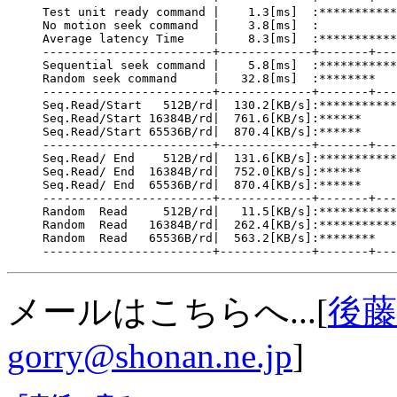
Test unit ready command |    1.3[ms]  :***********
No motion seek command  |    3.8[ms]  :

Average latency Time    |    8.3[ms]  :***********
------------------------+-------------+-------+---
Sequential seek command |    5.8[ms]  :***********
Random seek command     |   32.8[ms]  :********

------------------------+-------------+-------+---
Seq.Read/Start   512B/rd|  130.2[KB/s]:***********

Seq.Read/Start 16384B/rd|  761.6[KB/s]:******

Seq.Read/Start 65536B/rd|  870.4[KB/s]:******

------------------------+-------------+-------+---
Seq.Read/ End    512B/rd|  131.6[KB/s]:***********

Seq.Read/ End  16384B/rd|  752.0[KB/s]:******

Seq.Read/ End  65536B/rd|  870.4[KB/s]:******

------------------------+-------------+-------+---
Random  Read     512B/rd|   11.5[KB/s]:***********
Random  Read   16384B/rd|  262.4[KB/s]:***********

Random  Read   65536B/rd|  563.2[KB/s]:********

メールはこちらへ...[
後藤浩
gorry@shonan.ne.jp
]