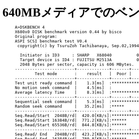
640MBメディアでのベ
A>DSKBENCH 4

X680x0 DISK benchmark version 0.44 by bisco

Original program:

ASPI SCSI benchmark test V0.4 

 copyright(c) by TsuruZoh Tachibanaya, Sep.02,1994

  Initiator is ID3     : SHARP   X68040          0
  Target device is ID4 : FUJITSU M2513A          0
  2048 Bytes per sector, capacity is 606 MBytes.

------------------------+-------------+-------+---
        Test mode       :    result   |  Poor |   
------------------------+-------------+-------+---
Test unit ready command |    1.3[ms]  :***********
No motion seek command  |    4.5[ms]  :

Average latency Time    |    8.3[ms]  :***********
------------------------+-------------+-------+---
Sequential seek command |    5.3[ms]  :***********
Random seek command     |   35.2[ms]  :*****

------------------------+-------------+-------+---
Seq.Read/Start  2048B/rd|  420.0[KB/s]:***********
Seq.Read/Start 16384B/rd|  771.2[KB/s]:******

Seq.Read/Start 65536B/rd|  844.8[KB/s]:******

------------------------+-------------+-------+---
Seq.Read/ End   2048B/rd|  423.2[KB/s]:***********
Seq.Read/ End  16384B/rd|  780.8[KB/s]:******
