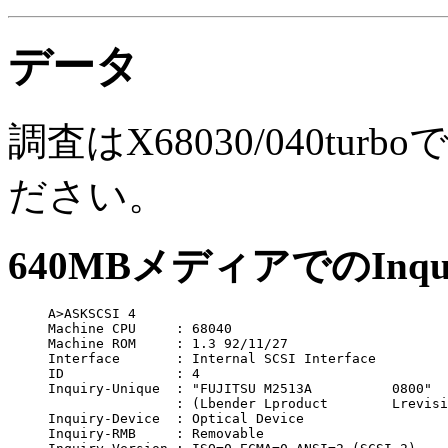
データ
調査はX68030/040t
ださい。
640MBメディアでのInqui
A>ASKSCSI 4

Machine CPU	: 68040

Machine ROM	: 1.3 92/11/27

Interface	: Internal SCSI Interface

ID		: 4

Inquiry-Unique	: "FUJITSU M2513A          0800"

		: (Lbender Lproduct        Lrevision)

Inquiry-Device	: Optical Device

Inquiry-RMB	: Removable
