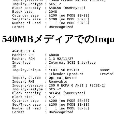
Inquiry-Version	: ISO=0 ECMA=0 ANSI=2 (SCSI-2)

Inquiry-Restype	: SCSI-2

Block capacity	: $4BC50 (606MBytes)

Block size	: 2048

Cylinder size	: $200 (no MODE SENSE)

Sec/Track size	: $200 (no MODE SENSE)

Number of Head	:    1 (no MODE SENSE)

540MBメディアでのInqui
A>ASKSCSI 4

Machine CPU	: 68040

Machine ROM	: 1.3 92/11/27

Interface	: Internal SCSI Interface

ID		: 4

Inquiry-Unique	: "FUJITSU M2513A          0800"

		: (Lbender Lproduct        Lrevision)

Inquiry-Device	: Optical Device

Inquiry-RMB	: Removable

Inquiry-Version	: ISO=0 ECMA=0 ANSI=2 (SCSI-2)

Inquiry-Restype	: SCSI-2

Block capacity	: $FE45C (508MBytes)

Block size	: 512

Cylinder size	: $200 (no MODE SENSE)

Sec/Track size	: $200 (no MODE SENSE)

Number of Head	:    1 (no MODE SENSE)
