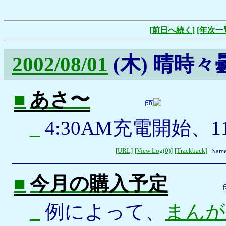
[前日へ続く]
[年次一
2002/08/01
(木)
晴時々
■
あさ〜
_
4:30AM充電開始、1
[URL]
[View Log(0)]
[Trackback]
Name
■
今月の購入予定
_
例によって、
まんが