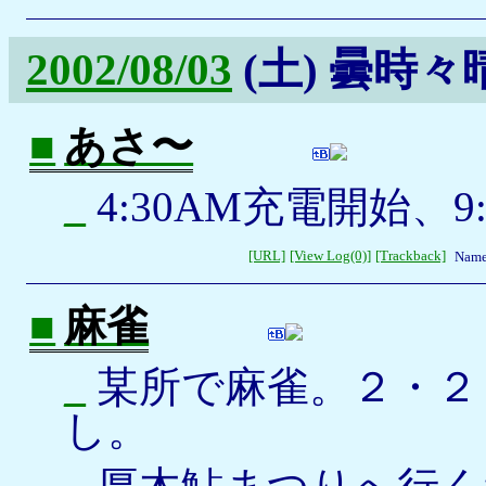
2002/08/03
(土)
曇時々
■
あさ〜
_
4:30AM充電開始、9
[URL]
[View Log(0)]
[Trackback]
Name
■
麻雀
_
某所で麻雀。２・２
し。