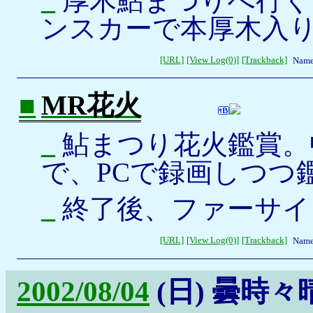
_
厚木鮎まつりへ行くた
ンスカーで本厚木入
[URL]
[View Log(0)]
[Trackback]
Name
■
MR花火
_
鮎まつり花火鑑賞。
で、PCで録画しつつ
_
終了後、ファーサイ
[URL]
[View Log(0)]
[Trackback]
Name
2002/08/04
(日)
曇時々