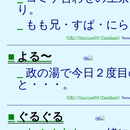
り。
_
もも兄・すぱ・にら
[URL]
[View Log(0)]
[Trackback]
Name
■
よる〜
_
政の湯で今日２度目
と・・・。
[URL]
[View Log(0)]
[Trackback]
Name
■
ぐるぐる