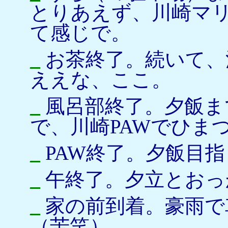
とりあえず、川崎マ
て感じで。
_
お茶終了。続いて、
ええな、ここ。
_
風呂部終了。夕飯ま
で、川崎PAWでひま
_
PAW終了。夕飯目
_
午終了。夕立とおっ
_
家の前到着。豪雨で
（苦笑）。