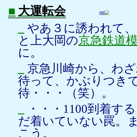
■
大運転会
_
やあ３に誘われて、
と上大岡の
京急鉄道
に。
_
京急川崎から、わざわ
待って、かぶりつき
待・・・（笑）。
_
・・・1100到着す
だ着いていない罠。
こう。