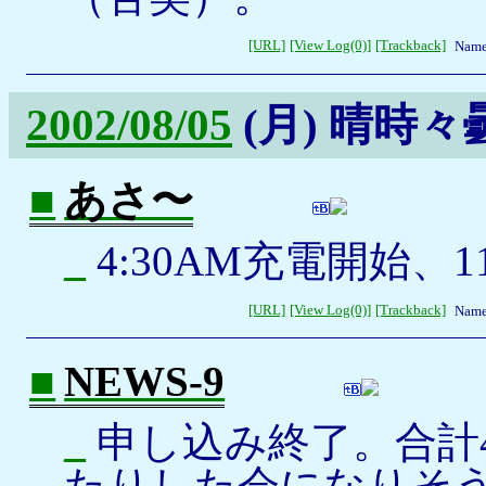
[URL]
[View Log(0)]
[Trackback]
Name
2002/08/05
(月)
晴時々
■
あさ〜
_
4:30AM充電開始、1
[URL]
[View Log(0)]
[Trackback]
Name
■
NEWS-9
_
申し込み終了。合計
たりした会になりそ