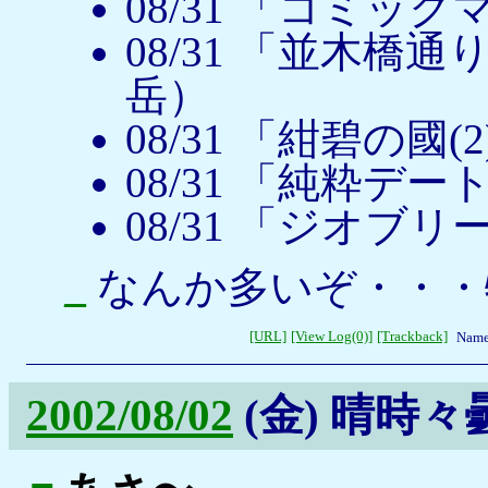
08/31 「コミック
08/31 「並木橋
岳）
08/31 「紺碧の國
08/31 「純粋デ
08/31 「ジオブ
_
なんか多いぞ・・・特
[URL]
[View Log(0)]
[Trackback]
Name
2002/08/02
(金)
晴時々