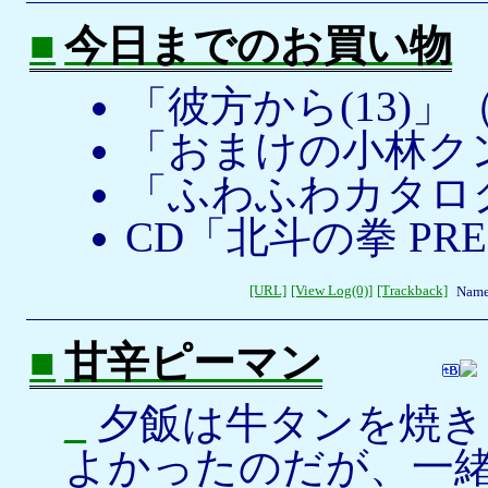
■
今日までのお買い物
「彼方から(13)
「おまけの小林クン
「ふわふわカタロ
CD「北斗の拳 PRE
[URL]
[View Log(0)]
[Trackback]
Name
■
甘辛ピーマン
_
夕飯は牛タンを焼き
よかったのだが、一