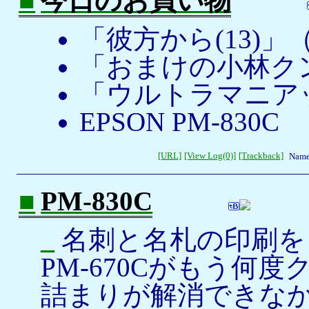
■
今日のお買い物
「彼方から(13)
「おまけの小林クン
「ウルトラマニアッ
EPSON PM-830C
[URL]
[View Log(0)]
[Trackback]
Name
■
PM-830C
_
名刺と名札の印刷を
PM-670Cがもう何
詰まりが解消できな