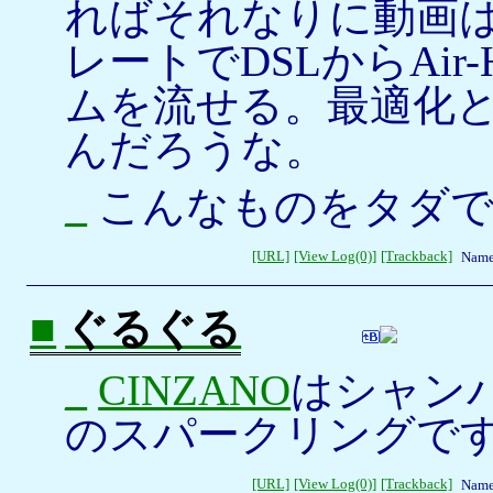
ればそれなりに動画
レートでDSLからAi
ムを流せる。最適化
んだろうな。
_
こんなものをタダで出
[URL]
[View Log(0)]
[Trackback]
Name
■
ぐるぐる
_
CINZANO
はシャン
のスパークリングで
[URL]
[View Log(0)]
[Trackback]
Name