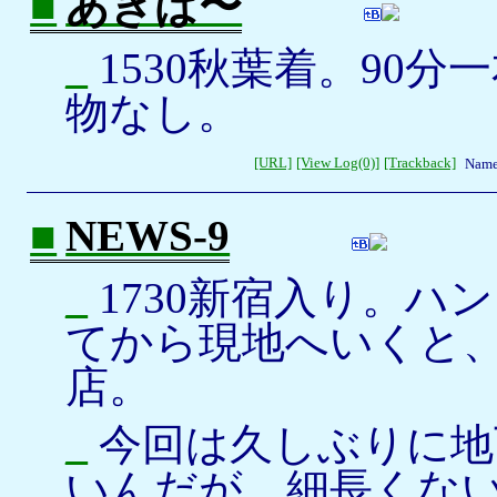
■
あきば〜
_
1530秋葉着。90
物なし。
[URL]
[View Log(0)]
[Trackback]
Name
■
NEWS-9
_
1730新宿入り。ハ
てから現地へいくと、
店。
_
今回は久しぶりに地
いんだが、細長くな