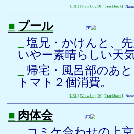
[URL]
[View Log(0)]
[Trackback]
Name
■
プール
_
塩兄・かけんと、先
いやー素晴らしい天
_
帰宅・風呂部のあと
トマト２個消費。
[URL]
[View Log(0)]
[Trackback]
Name
■
肉体会
_
コミケ合わせの上京