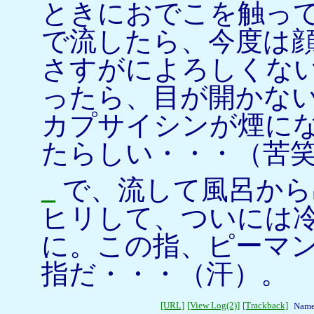
ときにおでこを触っ
で流したら、今度は
さすがによろしくな
ったら、目が開かな
カプサイシンが煙に
たらしい・・・（苦
_
で、流して風呂から
ヒリして、ついには
に。この指、ピーマ
指だ・・・（汗）。
[URL]
[View Log(2)]
[Trackback]
Name