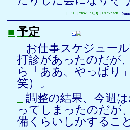
[URL]
[View Log(0)]
[Trackback]
Name
■
予定
_
お仕事スケジュール
打診があったのだが
ら「ああ、やっぱり
笑）。
_
調整の結果、今週は
ってしまったのだが、
備くらいしかするこ