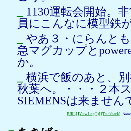
_
1130運転会開始。
員にこんなに模型鉄
_
やあ３・にらんとも
急マグカップとpowered
か。
_
横浜で飯のあと、別
秋葉へ。・・・２本スルー
SIEMENSは来ません
[URL]
[View Log(0)]
[Trackback]
Name