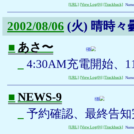
[URL]
[View Log(0)]
[Trackback]
Name
2002/08/06
(火)
晴時々
■
あさ〜
_
4:30AM充電開始、1
[URL]
[View Log(0)]
[Trackback]
Name
■
NEWS-9
_
予約確認、最終告知
[URL]
[View Log(0)]
[Trackback]
Name