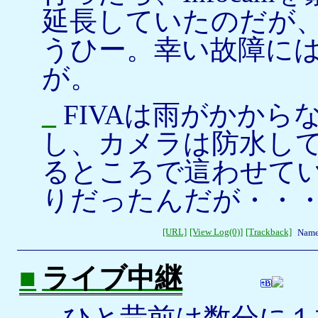
延長していたのだが
うひー。幸い故障に
が。
_
FIVAは雨がかか
し、カメラは防水し
るところで這わせて
りだったんだが・・・^
[URL]
[View Log(0)]
[Trackback]
Name
■
ライブ中継
_
ひと昔前は数分に１