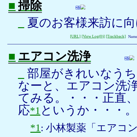
■
掃除
_
夏のお客様来訪に向
[URL]
[View Log(0)]
[Trackback]
Name
■
エアコン洗浄
_
部屋がきれいなうち
なーと、エアコン洗
てみる。・・・正直
応
というか・・・
*1
*1
: 小林製薬「エアコ