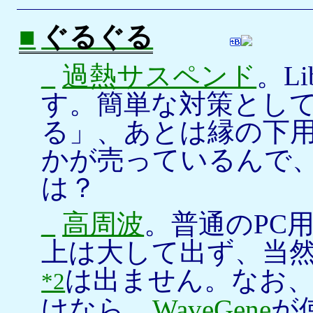
■
ぐるぐる
_
過熱サスペンド
。L
す。簡単な対策とし
る」、あとは縁の下
かが売っているんで
は？
_
高周波
。普通のPC用
上は大して出ず、当然なが
は出ません。なお
*2
けなら、
WaveGene
が