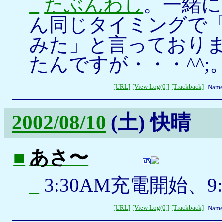
_
たぶんわし
。一緒に
ん同じタイミングで
みた」と言っており
たんですが・・・^^;
[URL]
[View Log(0)]
[Trackback]
Name
2002/08/10
(土)
快晴
■
あさ〜
_
3:30AM充電開始、9
[URL]
[View Log(0)]
[Trackback]
Name