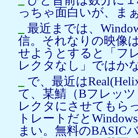
っちゃ面白いが、ま
_
最近までは、Windows 
信。それなりの映像
せようとすると「フレッツ
レクタなし」ではか
_
で、最近はReal(Heli
て、某鯖（Bフレッツ）のRe
レクタにさせてもらっ
トレートだとWindow
まい。無料のBASICバ