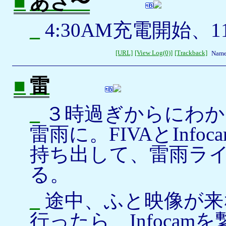
■
あさ〜
_
4:30AM充電開始、1
[URL]
[View Log(0)]
[Trackback]
Name
■
雷
_
３時過ぎからにわか
雷雨に。FIVAとInf
持ち出して、雷雨ラ
る。
_
途中、ふと映像が来
行ったら、Infocam