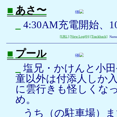
■
あさ〜
_
4:30AM充電開始、1
[URL]
[View Log(0)]
[Trackback]
Name
■
プール
_
塩兄・かけんと小田
童以外は付添人しか
に雲行きも怪しくな
め。
_
うち（の駐車場）ま