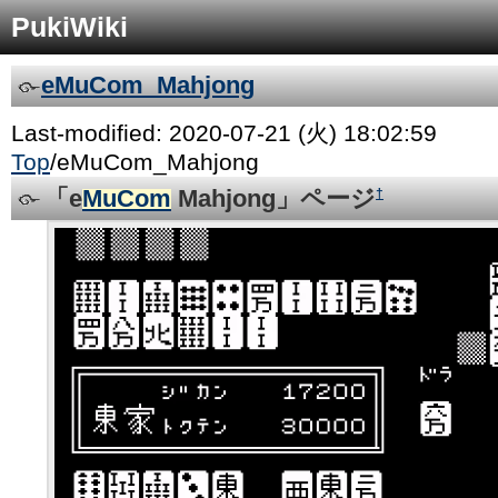
PukiWiki
eMuCom_Mahjong
Last-modified: 2020-07-21 (火) 18:02:59
Top
/
eMuCom_Mahjong
「e
MuCom
Mahjong」ページ
†