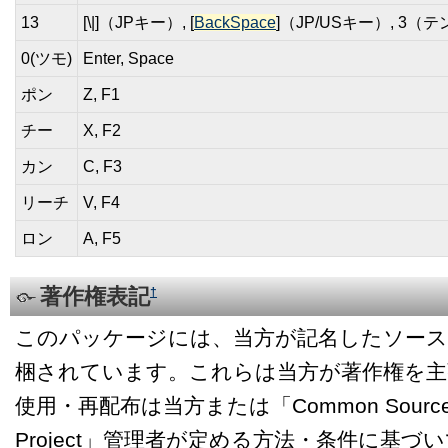
13
[\|]（JPキー）, [
BackSpace
]（JP/USキー）, 3（
0(ツモ)
Enter, Space
ポン
Z, F1
チー
X, F2
カン
C, F3
リーチ
V, F4
ロン
A, F5
著作権表記
†
このパッケージには、当方が記名したソー
梱されています。これらは当方が著作権を主
使用・再配布は当方または「Common Source 
Project」管理者が定める方法・条件に基づ