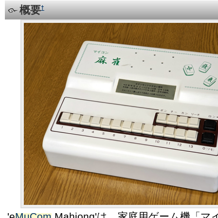
概要
†
'e
MuCom
Mahjong'は、家庭用ゲーム機「