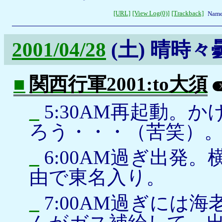
[URL]
[View Log(0)]
[Trackback]
Name
2001/04/28
(土)
晴時々
■
関西行軍2001:to大須
_
5:30AM再起動。
ろう・・・（苦笑）
_
6:00AM過ぎ出発
由で東名入り。
_
7:00AM過ぎには