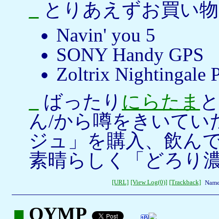
_
とりあえずお買い物
Navin' you 5
SONY Handy GPS
Zoltrix Nighting
_
ばったり
にらたま
と
ん/から噂をきいてい
ジュ」を購入、飲ん
素晴らしく「どろり
[URL]
[View Log(0)]
[Trackback]
Name
■
OYMP