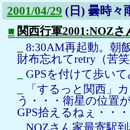
2001/04/29
(日)
曇時々
■
関西行軍2001:NOZ
_
8:30AM再起動。
財布忘れてretry（苦
_
GPSを付けて歩い
_
「するっと関西」カ
う・・・衛星の位置
GPS拾えるねぇ・・
_
NOZさん家最寄駅