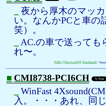
_
夜から厚木のマッカ
い。なんかPCと車の
笑）。
_
AC.の車で送っても
れ〜。
[URL]
[View Log(0)]
[Trackback]
Name
■
CMI8738-PCI6CH
_
WinFast 4Xsoun
入。・・・あれ、同