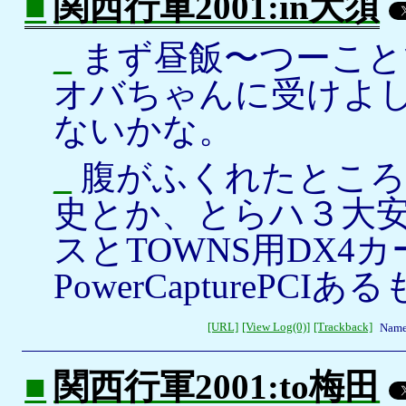
■
関西行軍2001:in大須
_
まず昼飯〜つーこと
オバちゃんに受けよ
ないかな。
_
腹がふくれたところで
史とか、とらハ３大
スとTOWNS用DX4
PowerCapturePC
[URL]
[View Log(0)]
[Trackback]
Name
■
関西行軍2001:to梅田