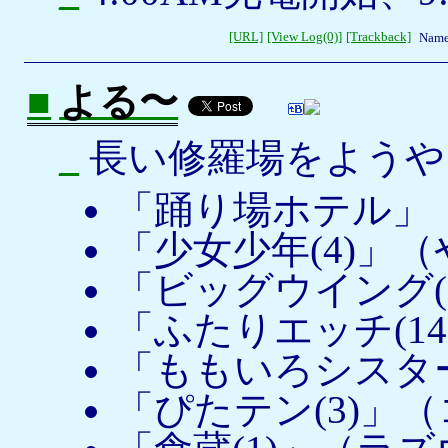
[URL]
[View Log(0)]
[Trackback]
Name
■
よる〜
_
長い修羅場をようや
「踊り場ホテル」
「少女少年(4)」
「ビッグウイング(
「ふたりエッチ(1
「ももいろシスター
「ぴたテン(3)」