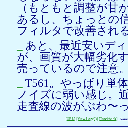
（もともと調整が甘
あるし、ちょっとの
フィルタで改善され
_
あと、最近安いディ
が、画質が大幅劣化
売っているので注意
_
T561。やっぱり単
ノイズに弱い感じ。近
走査線の波がぶわ〜
[URL]
[View Log(0)]
[Trackback]
Name