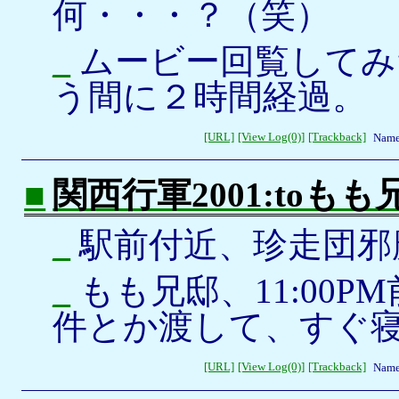
何・・・？（笑）
_
ムービー回覧してみ
う間に２時間経過。
[URL]
[View Log(0)]
[Trackback]
Name
■
関西行軍2001:toもも
_
駅前付近、珍走団邪
_
もも兄邸、11:00P
件とか渡して、すぐ
[URL]
[View Log(0)]
[Trackback]
Name