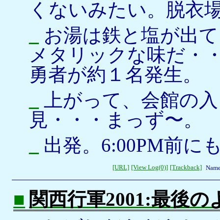
くないみたい。脱衣
_
お湯は鉄と塩が出て
メタリックな味だ・
勇者が約１名発生。
_
上がって、会館の入
見・・・まっず〜。
_
出発。6:00PM前
[URL]
[View Log(0)]
[Trackback]
Name
■
関西行軍2001:最後の