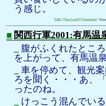
う感じ。
[URL]
[View Log(0)]
[Trackback]
Name
■
関西行軍2001:有馬温
_
腹がふくれたところ
を上がって、有馬温
_
車を停めて、観光案
ろを聞く・・・あ、
ったのね。
_
けっこう混んでいる