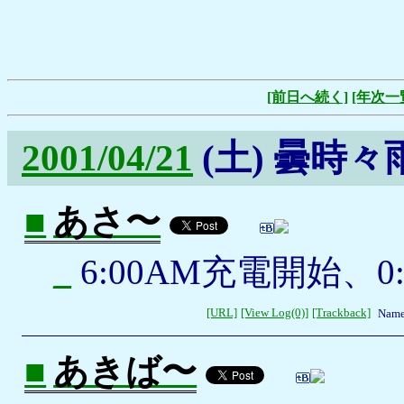
[前日へ続く]
[年次一
2001/04/21
(土)
曇時々
■
あさ〜
_
6:00AM充電開始、0
[URL]
[View Log(0)]
[Trackback]
Name
■
あきば〜