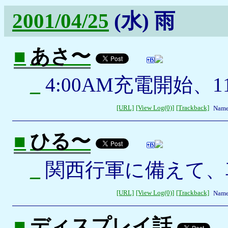
2001/04/25
(水)
雨
■
あさ〜
_
4:00AM充電開始、1
[URL]
[View Log(0)]
[Trackback]
Name
■
ひる〜
_
関西行軍に備えて、
[URL]
[View Log(0)]
[Trackback]
Name
■
ディスプレイ話