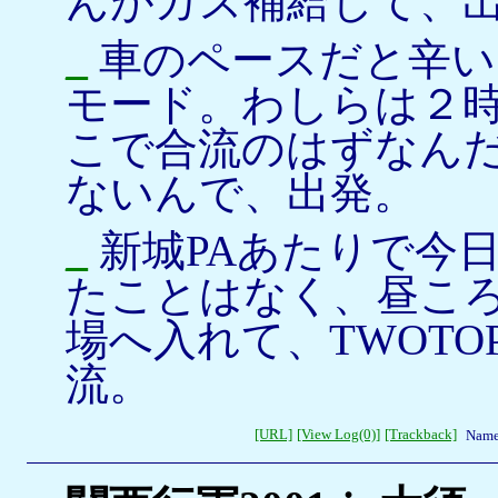
んがガス補給して、
_
車のペースだと辛い
モード。わしらは２時
こで合流のはずなんだ
ないんで、出発。
_
新城PAあたりで今
たことはなく、昼こ
場へ入れて、TWOT
流。
[URL]
[View Log(0)]
[Trackback]
Name