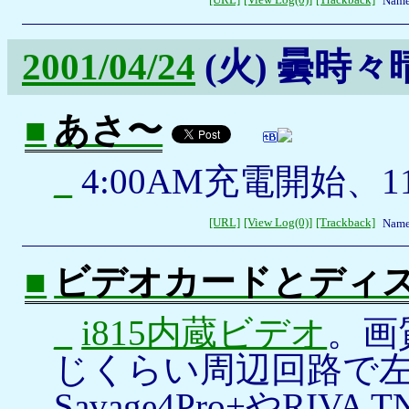
[URL]
[View Log(0)]
[Trackback]
Name
2001/04/24
(火)
曇時々
■
あさ〜
_
4:00AM充電開始、1
[URL]
[View Log(0)]
[Trackback]
Name
■
ビデオカードとディ
_
i815内蔵ビデオ
。画
じくらい周辺回路で
Savage4Pro+やRI