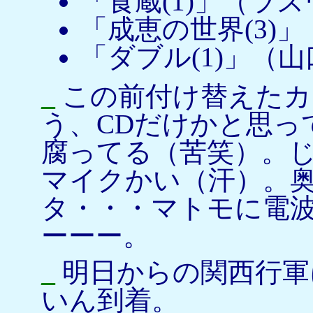
「食蔵(1)」（ラ
「成恵の世界(3)
「ダブル(1)」（
_
この前付け替えたカ
う、CDだけかと思っ
腐ってる（苦笑）。
マイクかい（汗）。奥
タ・・・マトモに電
ーーー。
_
明日からの関西行軍
いん到着。