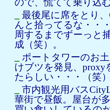
ので、慌てて乗り込
_
最後尾に席をとり、
んと拾ってるな・・
周するまでずーっと
成（笑）。
_
ポートタワーのお土
けブツを発見、prox
たらしい・・・（笑
_
市内観光用バスCity
華街で昼飯。屋台が
買い食いしているの