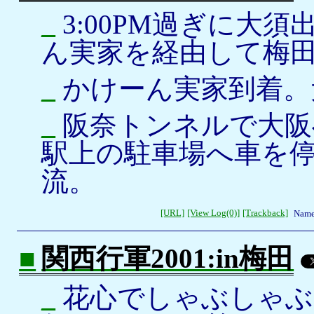
_
3:00PM過ぎに大
ん実家を経由して梅
_
かけーん実家到着。
_
阪奈トンネルで大阪へ
駅上の駐車場へ車を
流。
[URL]
[View Log(0)]
[Trackback]
Name
■
関西行軍2001:in梅田
_
花心でしゃぶしゃぶ