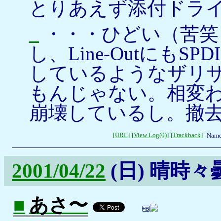
とりあえず添付ドラ
_
・・・ひどい（苦笑）
し、Line-OutにもS
しているようなザリ
もんじゃない。相変わ
崩壊しているし。撤
[URL]
[View Log(0)]
[Trackback]
Name
2001/04/22
(日)
晴時々
■
あさ〜