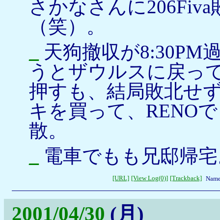
さかなさんに206Fi
（笑）。
_
天狗撤収が8:30P
うとザウルスに戻っ
押すも、結局敗北せ
キを買って、RENO
散。
_
電車でもも兄邸帰宅
[URL]
[View Log(0)]
[Trackback]
Name
2001/04/30
(月)