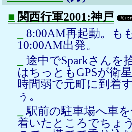
■
関西行軍2001:神戸
_
8:00AM再起動。
10:00AM出発。
_
途中でSparkさん
はちっともGPSが衛
時間弱で元町に到着す
ぅ。
_
駅前の駐車場へ車を
着いたところでちょ