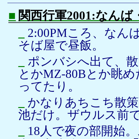
■
関西行軍2001:なん
_
2:00PMころ、な
そば屋で昼飯。
_
ポンバシへ出て、散策
とかMZ-80Bとか眺
ってたり。
_
かなりあちこち散策
池だけ。ザウルス前で
_
18人で夜の部開始。