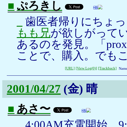
■
ぷろきし
_
歯医者帰りにちょっ
もも兄
が欲しがっていた
あるのを発見。「pro
ことで、購入。でも
[URL]
[View Log(0)]
[Trackback]
Name
2001/04/27
(金)
晴
■
あさ〜
_
4:00AM充電開始、9