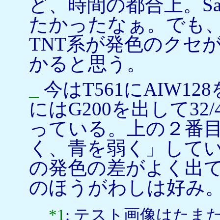
ど、時間の都合上。Sa
たかったなぁ。でも、
TNT系が発色のクセ
かると思う。
_
今はT561にAIW1
にはG200を出して32/43
っている。上の２番
く、青を弱く」している
の発色の差がよく出
のほうがわしは好み
*1
: テスト画像はた