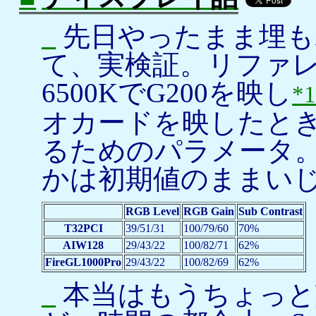
_
先日やったまま埋も
て、実検証。リファレン
6500KでG200を映し
*
オカードを映したと
るためのパラメータ
かは初期値のままい
RGB Level
RGB Gain
Sub Contrast
T32PCI
39/51/31
100/79/60
70%
AIW128
29/43/22
100/82/71
62%
FireGL1000Pro
29/43/22
100/82/69
62%
_
本当はもうちょっと