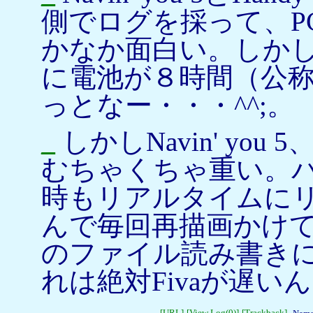
側でログを採って、P
かなか面白い。しか
に電池が８時間（公
っとなー・・・^^;。
_
しかしNavin' yo
むちゃくちゃ重い。
時もリアルタイムに
んで毎回再描画かけ
のファイル読み書き
れは絶対Fivaが遅