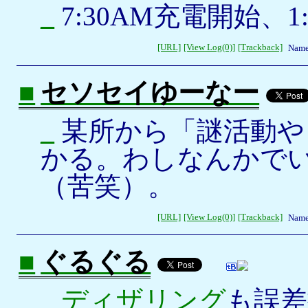
_
7:30AM充電開始、1
[URL]
[View Log(0)]
[Trackback]
Name
■
セソセイゆーなー
_
某所から「謎活動や
かる。わしなんかで
（苦笑）。
[URL]
[View Log(0)]
[Trackback]
Name
■
ぐるぐる
_
ディザリング
も誤差